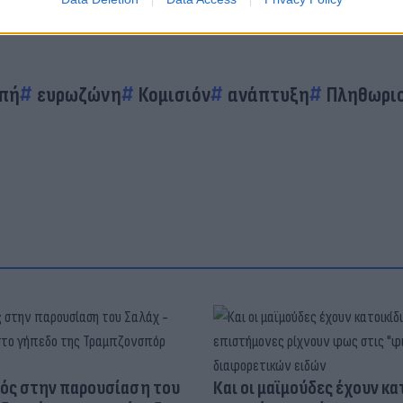
οπή
ευρωζώνη
Κομισιόν
ανάπτυξη
Πληθωρι
ός στην παρουσίαση του
Και οι μαϊμούδες έχουν κατ