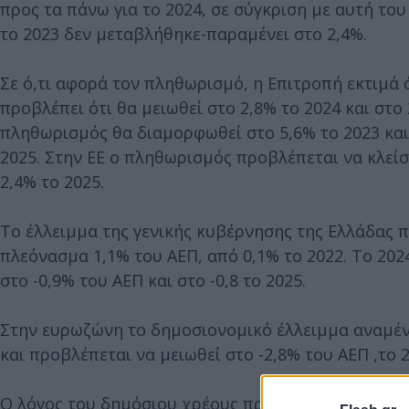
προς τα πάνω για το 2024, σε σύγκριση με αυτή του
το 2023 δεν μεταβλήθηκε-παραμένει στο 2,4%.
Σε ό,τι αφορά τον πληθωρισμό, η Επιτροπή εκτιμά 
προβλέπει ότι θα μειωθεί στο 2,8% το 2024 και στο 
πληθωρισμός θα διαμορφωθεί στο 5,6% το 2023 και 
2025. Στην ΕΕ ο πληθωρισμός προβλέπεται να κλείσε
2,4% το 2025.
Το έλλειμμα της γενικής κυβέρνησης της Ελλάδας π
πλεόνασμα 1,1% του ΑΕΠ, από 0,1% το 2022. Το 202
στο -0,9% του ΑΕΠ και στο -0,8 το 2025.
Στην ευρωζώνη το δημοσιονομικό έλλειμμα αναμένε
και προβλέπεται να μειωθεί στο -2,8% του ΑΕΠ ,το 2
Ο λόγος του δημόσιου χρέους προς το ΑΕΠ, αναμένε