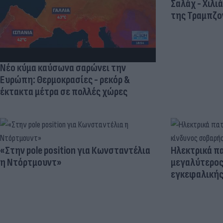
Σαλάχ - Χιλι
της Τραμπζον
Νέο κύμα καύσωνα σαρώνει την
Ευρώπη: Θερμοκρασίες - ρεκόρ &
έκτακτα μέτρα σε πολλές χώρες
«Στην pole position για Κωνσταντέλια
Ηλεκτρικά πα
η Ντόρτμουντ»
μεγαλύτερος
εγκεφαλική