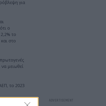
πρόβλεψη για
αι
ότι ο
 2,2% το
 και στο
ε πρωτογενές
 να μειωθεί
ΑΕΠ, το 2023
ου ΑΕΠ το