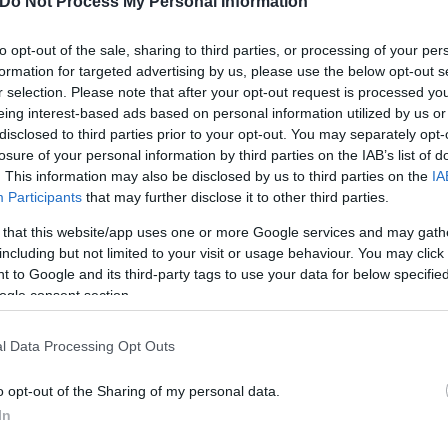
Do Not Process My Personal Information
to opt-out of the sale, sharing to third parties, or processing of your per
formation for targeted advertising by us, please use the below opt-out s
αι ότι θα μειωθεί από 90.4% το 2023 σε 89,7% το 2
r selection. Please note that after your opt-out request is processed y
eing interest-based ads based on personal information utilized by us or
disclosed to third parties prior to your opt-out. You may separately opt-
losure of your personal information by third parties on the IAB’s list of
. This information may also be disclosed by us to third parties on the
IA
Participants
that may further disclose it to other third parties.
 that this website/app uses one or more Google services and may gath
including but not limited to your visit or usage behaviour. You may click 
 to Google and its third-party tags to use your data for below specifi
ogle consent section.
l Data Processing Opt Outs
o opt-out of the Sharing of my personal data.
In
ερο
Flash.gr
στην αναζήτηση της
Google