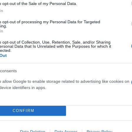
o opt-out of the Sale of my Personal Data.
In
to opt-out of processing my Personal Data for Targeted
ing.
In
o opt-out of Collection, Use, Retention, Sale, and/or Sharing
ersonal Data that Is Unrelated with the Purposes for which it
lected.
Out
ο κρίσης στην Ευρωζώνη
consents
δα για έμπνευση σε ολόκληρη την Ευρωζώνη»
o allow Google to enable storage related to advertising like cookies on
evice identifiers in apps.
έρδη των επιχειρήσεων αυξάνονται
αύξηση του κατώτατου μισθού στην Ελλάδα
στο δικαστήριο - Οι λόγοι
CONFIRM
 της ανάπτυξης - Χώρος για έξτρα μέτρα στήριξη
 Στουρνάρας - Θα καθυστερήσει η μείωση των επ
Data Deletion
Data Access
Privacy Policy