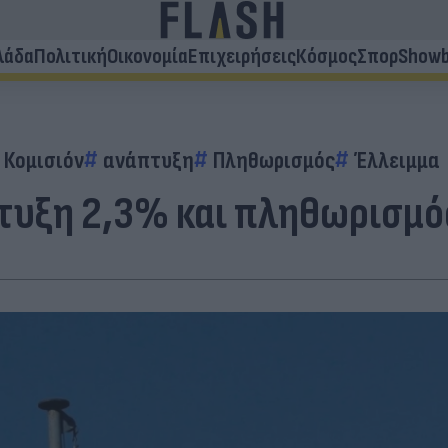
λάδα
Πολιτική
Οικονομία
Επιχειρήσεις
Κόσμος
Σπορ
Showb
Κομισιόν
ανάπτυξη
Πληθωρισμός
Έλλειμμα
πτυξη 2,3% και πληθωρισμό