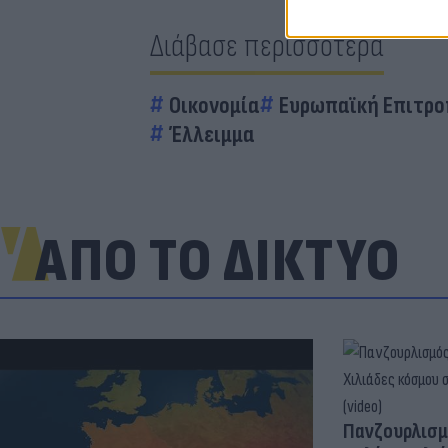
Διάβασε περισσότερα
Οικονομία
Ευρωπαϊκή Επιτρ
Έλλειμμα
ΑΠΟ ΤΟ ΔΙΚΤΥΟ
Πανζουρλισμ