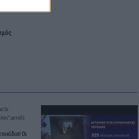
σμός
οικίδια! Οι