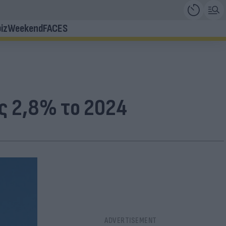
iz
Weekend
FACES
ς 2,8% το 2024