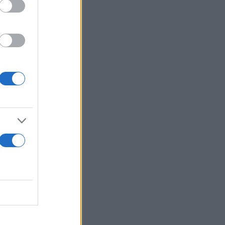
ς
ιτοκίων