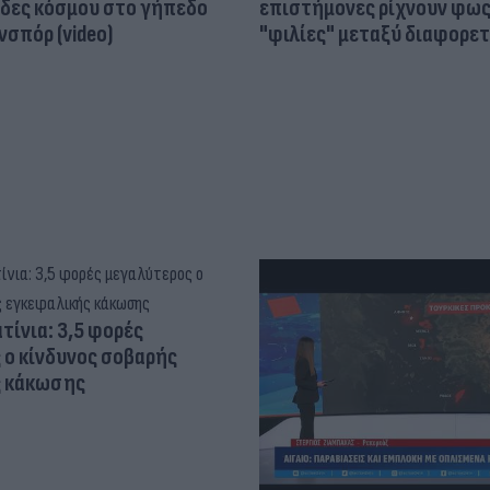
άδες κόσμου στο γήπεδο
επιστήμονες ρίχνουν φως
σπόρ (video)
"φιλίες" μεταξύ διαφορε
τίνια: 3,5 φορές
 ο κίνδυνος σοβαρής
ς κάκωσης