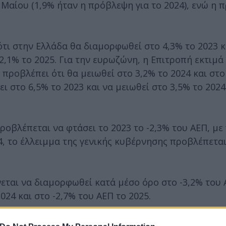
 Μαίου (1,9% ήταν η πρόβλεψη για το 2024), ενώ η 
ότι στην Ελλάδα θα διαμορφωθεί στο 4,3% το 2023 κ
2,1% το 2025. Για την ευρωζώνη, η Επιτροπή εκτιμά 
προβλέπει ότι θα μειωθεί στο 3,2% το 2024 και στο
ι στο 6,5% το 2023 και να μειωθεί στο 3,5% το 2024
ροβλέπεται να φτάσει το 2023 το -2,3% του ΑΕΠ, μ
4, το έλλειμμα της γενικής κυβέρνησης προβλέπεται
ται να διαμορφωθεί κατά μέσο όρο στο -3,2% του 
024 και στο -2,7% του ΑΕΠ το 2025.
ται ότι για την Ελλάδα θα μειωθεί από το 160,9% τ