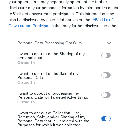
your opt-out. You may separately opt-out of the further
disclosure of your personal information by third parties on the
IAB’s list of downstream participants. This information may
also be disclosed by us to third parties on the
IAB’s List of
Downstream Participants
that may further disclose it to other
third parties.
Please note that this website/app uses one or more Google
Personal Data Processing Opt Outs
services and may gather and store information including but
not limited to your visit or usage behaviour. You may click to
I want to opt-out of the Sharing of my
personal data.
grant or deny consent to Google and its third-party tags to
Opted In
use your data for below specified purposes in below Google
consent section.
I want to opt-out of the Sale of my
Personal Data.
Opted In
I want to opt-out of processing my
Personal Data for Targeted Advertising.
Opted In
I want to opt-out of Collection, Use,
Retention, Sale, and/or Sharing of my
Personal Data that Is Unrelated with the
Purposes for which it was collected.