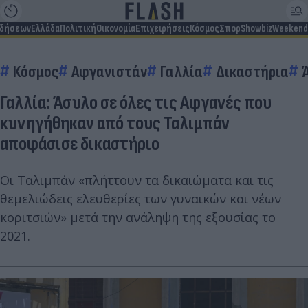
ιδήσεων
Ελλάδα
Πολιτική
Οικονομία
Επιχειρήσεις
Κόσμος
Σπορ
Showbiz
Weekend
Κόσμος
Αφγανιστάν
Γαλλία
Δικαστήρια
Γαλλία: Άσυλο σε όλες τις Αφγανές που
κυνηγήθηκαν από τους Ταλιμπάν
αποφάσισε δικαστήριο
Οι Ταλιμπάν «πλήττουν τα δικαιώματα και τις
θεμελιώδεις ελευθερίες των γυναικών και νέων
κοριτσιών» μετά την ανάληψη της εξουσίας το
2021.