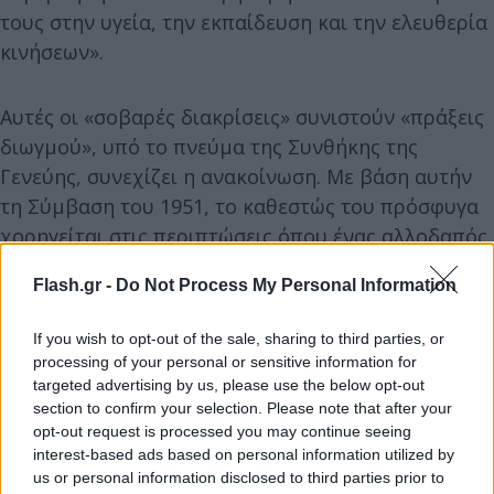
τους στην υγεία, την εκπαίδευση και την ελευθερία
κινήσεων».
Αυτές οι «σοβαρές διακρίσεις» συνιστούν «πράξεις
διωγμού», υπό το πνεύμα της Συνθήκης της
Γενεύης, συνεχίζει η ανακοίνωση. Με βάση αυτήν
τη Σύμβαση του 1951, το καθεστώς του πρόσφυγα
χορηγείται στις περιπτώσεις όπου ένας αλλοδαπός
αντιμετωπίζει διώξεις στη χώρα του «λόγω της
Flash.gr -
Do Not Process My Personal Information
φυλής, της θρησκείας, της εθνικότητάς του ή της
συμμετοχής του σε μια συγκεκριμένη κοινωνική
If you wish to opt-out of the sale, sharing to third parties, or
ομάδα ή λόγω των πολιτικών πεποιθήσεών του».
processing of your personal or sensitive information for
targeted advertising by us, please use the below opt-out
section to confirm your selection. Please note that after your
opt-out request is processed you may continue seeing
interest-based ads based on personal information utilized by
us or personal information disclosed to third parties prior to