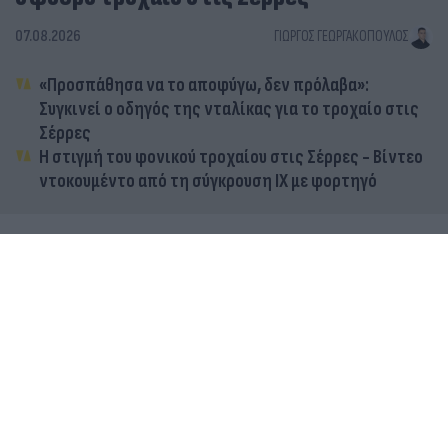
07.08.2026
ΓΙΏΡΓΟΣ ΓΕΩΡΓΑΚΌΠΟΥΛΟΣ
«Προσπάθησα να το αποφύγω, δεν πρόλαβα»:
Συγκινεί ο οδηγός της νταλίκας για το τροχαίο στις
Σέρρες
Η στιγμή του φονικού τροχαίου στις Σέρρες - Βίντεο
ντοκουμέντο από τη σύγκρουση ΙΧ με φορτηγό