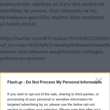
ανησυχητική», υψώθηκε με δίχτυ από γερανό και
αποτέθηκε σε μαούνα, όπου έσπευσαν να του
προσφέρουν φροντίδες περίπου δέκα κτηνίατροι
με λευκές στολές.
https://twitter.com/AFP/status/15571878572233932
ref_src=twsrc%5Etfw%7Ctwcamp%5Etweetembed%7
eikones-ston-sikouana-apegklovistike-i-beloygka-
amfivolo-an-epiviosei
Flash.gr -
Do Not Process My Personal Information
If you wish to opt-out of the sale, sharing to third parties, or
processing of your personal or sensitive information for
targeted advertising by us, please use the below opt-out
section to confirm your selection. Please note that after your