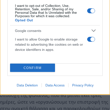
I want to opt-out of Collection, Use,
Η Μπελούγκα, μεγάλο θαλάσσιο θηλαστικό που ζει
Retention, Sale, and/or Sharing of my
Personal Data that Is Unrelated with the
κανονικά σε παγωμένα νερά και η παρουσία του
Purposes for which it was collected.
στον Σηκουάνα χαρακτηρίζεται εξαιρετική,
Opted Out
αναμενόταν να τοποθετηθεί σε φορτηγό ψυγείο για
Google consents
να μεταφερθεί στη θάλασσα, πάνω «σε άχυρο ή
I want to allow Google to enable storage
άλλο υλικό που θα είναι άνετο», διευκρίνισε η
related to advertising like cookies on web or
Ιζαμπέλ Ντορλιά-Πουζέ, γενική γραμματέας της
device identifiers in apps.
νομαρχίας Ερ, στην οποία υπάγεται διοικητικά η
Σεν-Πιερ-λα-Γκαρέν, πριν από την έναρξη της
λεπτής επιχείρησης.
CONFIRM
Ειδικός χώρος με θαλασσινό νερό στο λιμάνι του
Data Deletion
Data Access
Privacy Policy
Ουιστρεάμ (βόρεια Γαλλία) ετοιμάστηκε για την
υποδοχή της φάλαινας, που θα μείνει εκεί τρεις
ημέρες, ώστε να «οργανώσουμε την επιστροφή της
στην ανοικτή θάλασσα και να παρακολουθούμε την