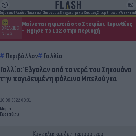
ιδήσεων
Ελλάδα
Πολιτική
Οικονομία
Επιχειρήσεις
Κόσμος
Σπορ
Showbiz
Weekend
Μαίνεται η φωτιά στο Στεφάνι Κορινθίας
BREAKING
- Ήχησε το 112 στην περιοχή
NEWS
Περιβάλλον
Γαλλία
Γαλλία: Έβγαλαν από τα νερά του Σηκουάνα
την παγιδευμένη φάλαινα Μπελούγκα
10.08.2022 08:31
Μαρία
Ευσταθίου
Κάνε κλικ και δες περισσότερο