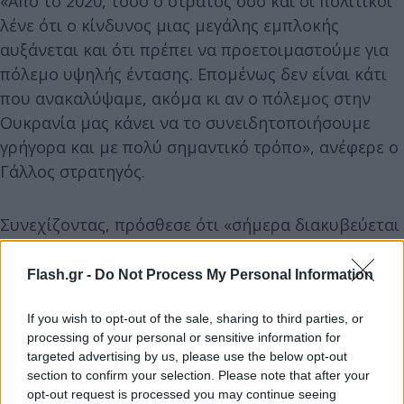
«Από το 2020, τόσο ο στρατός όσο και οι πολιτικοί
λένε ότι ο κίνδυνος μιας μεγάλης εμπλοκής
αυξάνεται και ότι πρέπει να προετοιμαστούμε για
πόλεμο υψηλής έντασης. Επομένως δεν είναι κάτι
που ανακαλύψαμε, ακόμα κι αν ο πόλεμος στην
Ουκρανία μας κάνει να το συνειδητοποιήσουμε
γρήγορα και με πολύ σημαντικό τρόπο», ανέφερε ο
Γάλλος στρατηγός.
Συνεχίζοντας, πρόσθεσε ότι «σήμερα διακυβεύεται
η ασφάλεια της ευρωπαϊκής ηπείρου. Δεν
μπορούμε να θεωρήσουμε, ότι ο πόλεμος στην
Flash.gr -
Do Not Process My Personal Information
Ουκρανία μας αφορά σε δεύτερο βαθμό. Ο πόλεμος
στην Ουκρανία μας αφορά, διότι εμπλεκόμαστε
If you wish to opt-out of the sale, sharing to third parties, or
processing of your personal or sensitive information for
στις συνέπειές του. Ως εκ τούτου, οι Ευρωπαίοι
targeted advertising by us, please use the below opt-out
πρέπει να μπορούν να αναλάβουν κινδύνους για να
section to confirm your selection. Please note that after your
εγγυηθούν την ασφάλεια στην Ευρώπη την επόμενη
opt-out request is processed you may continue seeing