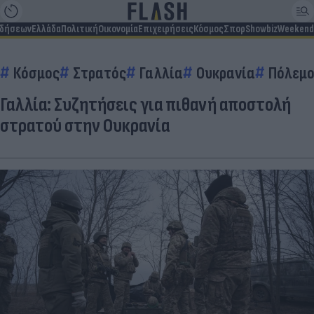
ιδήσεων
Ελλάδα
Πολιτική
Οικονομία
Επιχειρήσεις
Κόσμος
Σπορ
Showbiz
Weekend
Κόσμος
Στρατός
Γαλλία
Ουκρανία
Πόλεμο
Γαλλία: Συζητήσεις για πιθανή αποστολή
στρατού στην Ουκρανία