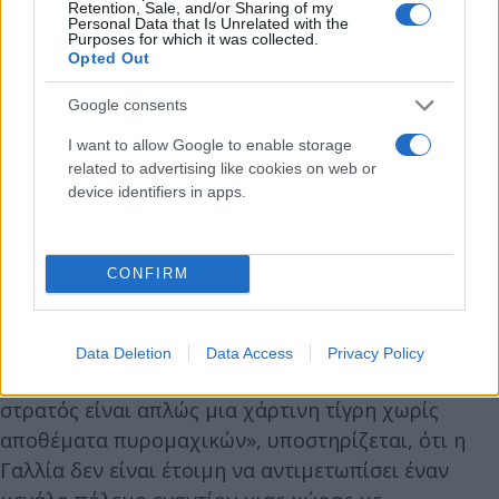
Retention, Sale, and/or Sharing of my
Personal Data that Is Unrelated with the
Purposes for which it was collected.
Opted Out
Google consents
I want to allow Google to enable storage
related to advertising like cookies on web or
device identifiers in apps.
CONFIRM
Από την άλλη, ωστόσο σε κείμενο του
εξειδικευμένου στα στρατιωτικά ζητήματα
γαλλικού think tank Mars, που δημοσιεύτηκε στην
Data Deletion
Data Access
Privacy Policy
εφημερίδα La Tribune με τίτλο: «Ο γαλλικός
στρατός είναι απλώς μια χάρτινη τίγρη χωρίς
αποθέματα πυρομαχικών», υποστηρίζεται, ότι η
Γαλλία δεν είναι έτοιμη να αντιμετωπίσει έναν