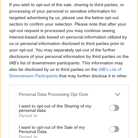
προηγούμενη παρουσία του Μπενζεμά στην εθνική
If you wish to opt-out of the sale, sharing to third parties, or
Γαλλίας δίπλα στον Ριμπερί[/caption]
processing of your personal or sensitive information for
targeted advertising by us, please use the below opt-out
section to confirm your selection. Please note that after your
Σχήμα 4-4-2 με ρόμβο στο κέντρο (Γκριζμάν πίσω
opt-out request is processed you may continue seeing
interest-based ads based on personal information utilized by
από Μπενζεμά – Μ’Μπαπέ) δοκιμάζει ο Ντεσάμπ
us or personal information disclosed to third parties prior to
και ταίριαξε άριστα. Απόψε είναι η πρόβα
your opt-out. You may separately opt-out of the further
τζενεράλε κόντρα στη Βουλγαρία, καθώς επόμενη
disclosure of your personal information by third parties on the
υποχρέωση είναι το ματς της πρώτης αγωνιστικής
IAB’s list of downstream participants. This information may
also be disclosed by us to third parties on the
IAB’s List of
των ομίλων του Euro κόντρα στη Γερμανία στις
Downstream Participants
that may further disclose it to other
15/6.
third parties.
Please note that this website/app uses one or more Google
Personal Data Processing Opt Outs
Ενδεκάδα
services and may gather and store information including but
not limited to your visit or usage behaviour. You may click to
I want to opt-out of the Sharing of my
personal data.
grant or deny consent to Google and its third-party tags to
(4-4-2): Γιορίς – Ντιμπουά, Βαράν, Κιμπεμπέ, Ντινιέ
Opted In
use your data for below specified purposes in below Google
- Πογκμπά, Τολισό, Καντέ, Γκριζμάν - Μ’Μπαπέ,
consent section.
I want to opt-out of the Sale of my
Personal Data.
Μπενζεμά
Opted In