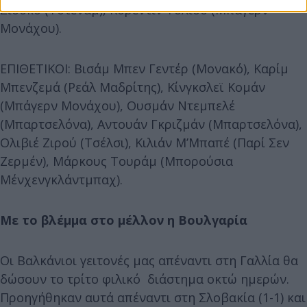
Σισοκό (Τότεναμ), Κορεντίν Τολισό (Μπάγερν
Μονάχου).
ΕΠΙΘΕΤΙΚΟΙ: Βισάμ Μπεν Γεντέρ (Μονακό), Καρίμ
Μπενζεμά (Ρεάλ Μαδρίτης), Κίνγκσλεϊ Κομάν
(Μπάγερν Μονάχου), Ουσμάν Ντεμπελέ
(Μπαρτσελόνα), Αντουάν Γκριζμάν (Μπαρτσελόνα),
Ολιβιέ Ζιρού (Τσέλσι), Κιλιάν M’Mπαπέ (Παρί Σεν
Ζερμέν), Μάρκους Τουράμ (Μπορούσια
Μένχενγκλάντμπαχ).
Με το βλέμμα στο μέλλον η Βουλγαρία
Οι Βαλκάνιοι γειτονές μας απέναντι στη Γαλλία θα
δώσουν το τρίτο φιλικό διάστημα οκτώ ημερών.
Προηγήθηκαν αυτά απέναντι στη Σλοβακία (1-1) και