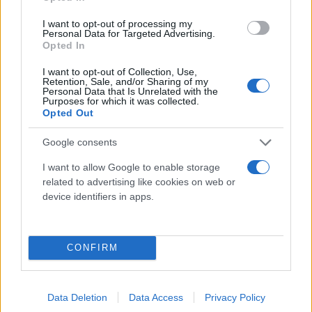
I want to opt-out of processing my
Η 26άδα της Γαλλίας για το Euro
Personal Data for Targeted Advertising.
Opted In
ΤΕΡΜΑΤΟΦΥΛΑΚΕΣ: Ούγκο Γιορίς (Τότεναμ), Μάικ
I want to opt-out of Collection, Use,
Retention, Sale, and/or Sharing of my
Μενιάν (Μίλαν), Στιβ Μανταντά (Μαρσέιγ).
Personal Data that Is Unrelated with the
Purposes for which it was collected.
Opted Out
ΑΜΥΝΤΙΚΟΙ: Λούκας Ντινιέ (Εβερτον), Λεό
Google consents
Ντιμπουά (Λιόν), Λούκας Ερναντέζ (Μπάγερν
Μονάχου), Μπενζαμίν Παβάρ (Μπάγερν Μονάχου),
I want to allow Google to enable storage
related to advertising like cookies on web or
Πρεσνέλ Κιμπεμπέ (Παρί Σεν Ζερμέν), Ζουλ Κουντέ
device identifiers in apps.
(Σεβίλλη), Κλεμέν Λενγκλέ (Μπαρτσελόνα), Ραφαέλ
Βαράν (Ρεάλ Μαδρίτης), Κουρτ Ζουμά (Τσέλσι).
CONFIRM
ΜΕΣΟΙ: Ενγκολό Καντέ (Τσέλσι), Τομάς Λεμάρ
(Ατλέτικο Μαδρίτης), Πολ Πογκμπά (Μάντσεστερ
Data Deletion
Data Access
Privacy Policy
Γιουνάιτεντ), Αντριέν Ραμπιό (Γιουβέντους), Μουσά