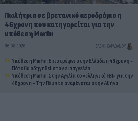
Πωλήτρια σε βρετανικό αεροδρόμιο η
46χρονη που κατηγορείται για την
υπόθεση Marfin
06.08.2026
ΕΛΈΝΗ ΚΑΡΑΘΆΝΟΥ
Υπόθεση Marfin: Επιστρέφει στην Ελλάδα η 46χρονη -
Πότε θα οδηγηθεί στον εισαγγελέα
Υπόθεση Marfin: Στην Αγγλία το «ελληνικό FBI» για την
46χρονη - Την Πέμπτη αναμένεται στην Αθήνα