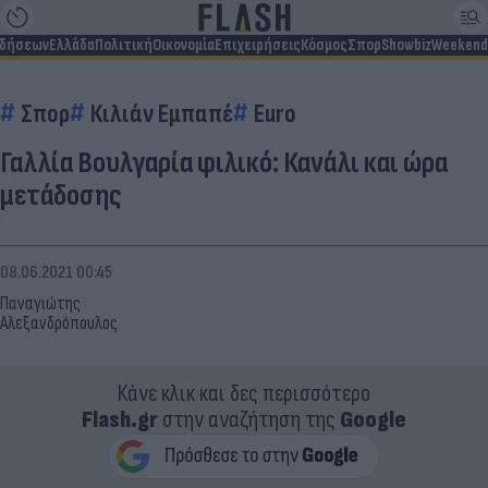
ιδήσεων
Ελλάδα
Πολιτική
Οικονομία
Επιχειρήσεις
Κόσμος
Σπορ
Showbiz
Weekend
Σπορ
Κιλιάν Εμπαπέ
Euro
Γαλλία Βουλγαρία φιλικό: Κανάλι και ώρα
μετάδοσης
08.06.2021 00:45
Παναγιώτης
Αλεξανδρόπουλος
Κάνε κλικ και δες περισσότερο
Flash.gr
στην αναζήτηση της
Google