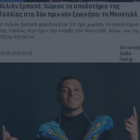
Κιλιάν Εμπαπέ: Χώρισε τα αποδυτήρια της
Γαλλίας στα δύο πριν καν ξεκινήσει το Μουντιάλ
Ο Κιλιάν Εμπαπέ φημολογείται ότι έχει χωρίσει τα αποδυτήρια
της Γαλλίας λίγο πριν την έναρξη του Μουντιάλ, λόγω... και της
Έξτερ Εξπόζιτο.
Συντακτική
10.06.2026 22:09
Ομάδα
Flash.gr