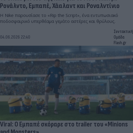
Ρονάλντο, Εμπαπέ, Χάαλαντ και Ροναλντίνιο
Η Nike παρουσίασε το «Rip the Script», ένα εντυπωσιακό
ποδοσφαιρικό υπερθέαμα γεμάτο αστέρες και θρύλους.
Συντακτική
04.06.2026 22:40
Ομάδα
Flash.gr
Viral: Ο Εμπαπέ σκόραρε στο trailer του «Minions
and Monsters»