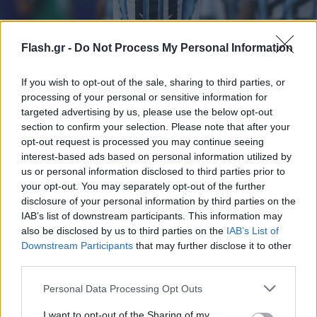
Flash.gr -
Do Not Process My Personal Information
Μέσι, Χάαλαντ, Εμπαμπέ και Κέιν μονομαχούν για
το «χρυσό παπούτσι» του Μουντιάλ
If you wish to opt-out of the sale, sharing to third parties, or
processing of your personal or sensitive information for
Αυτοί οι τέσσερεις αστέρες κοντράρονται για το βραβείο του
targeted advertising by us, please use the below opt-out
πρώτου σκόρερ της διοργάνωσης.
section to confirm your selection. Please note that after your
Συντακτική
opt-out request is processed you may continue seeing
06.07.2026 12:05
Ομάδα
interest-based ads based on personal information utilized by
Flash.gr
us or personal information disclosed to third parties prior to
your opt-out. You may separately opt-out of the further
disclosure of your personal information by third parties on the
IAB’s list of downstream participants. This information may
also be disclosed by us to third parties on the
IAB’s List of
Downstream Participants
that may further disclose it to other
third parties.
Please note that this website/app uses one or more Google
Personal Data Processing Opt Outs
services and may gather and store information including but
not limited to your visit or usage behaviour. You may click to
I want to opt-out of the Sharing of my