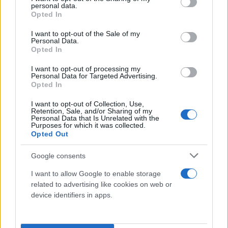
personal data.
grant or deny consent to Google and its third-party tags to
Opted In
use your data for below specified purposes in below Google
Μουντιάλ: Άνετα στους «16» η... υπερηχητική
consent section.
I want to opt-out of the Sale of my
Personal Data.
Γαλλία - Πρόκριση και για το Μεξικό
Opted In
Διαβάστε τα αποτελέσματα των αγώνων που
I want to opt-out of processing my
πραγματοποιήθηκαν τα ξημερώματα της Τετάρτης (1/7) στην
Personal Data for Targeted Advertising.
φάση των «32» του Μουντιάλ.
Opted In
Δημήτρης
01.07.2026 08:26
I want to opt-out of Collection, Use,
Καλεμάι
Retention, Sale, and/or Sharing of my
Personal Data that Is Unrelated with the
Purposes for which it was collected.
Opted Out
Google consents
I want to allow Google to enable storage
related to advertising like cookies on web or
device identifiers in apps.