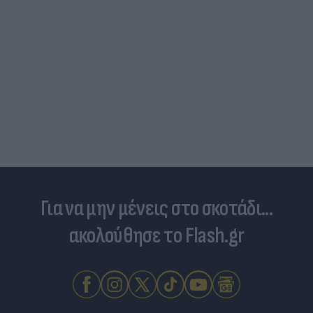
Τουρκία: Μετά το... φρένο για τα F-35 έρχονται
στο επίκεντρο τα Eurofighter
Για να μην μένεις στο σκοτάδι...
ακολούθησε το Flash.gr