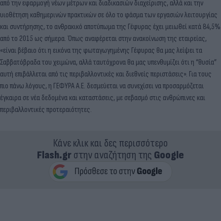
από την εφαρμογή νέων μέτρων και διαδικασιών διαχείρισης, αλλά και την
υιοθέτηση καθημερινών πρακτικών σε όλο το φάσμα των εργασιών λειτουργίας
και συντήρησης, το ανθρακικό αποτύπωμα της Γέφυρας έχει μειωθεί κατά 84,5%
από το 2015 ως σήμερα. Όπως αναφέρεται στην ανακοίνωση της εταιρείας,
«είναι βέβαιο ότι η εικόνα της φωταγωγημένης Γέφυρας θα μας λείψει τα
Σαββατόβραδα του χειμώνα, αλλά ταυτόχρονα θα μας υπενθυμίζει ότι η “θυσία”
αυτή επιβάλλεται από τις περιβαλλοντικές και διεθνείς περιστάσεις». Για τους
πιο πάνω λόγους, η ΓΕΦΥΡΑ Α.Ε. δεσμεύεται να συνεχίσει να προσαρμόζεται
έγκαιρα σε νέα δεδομένα και καταστάσεις, με σεβασμό στις ανθρώπινες και
περιβαλλοντικές προτεραιότητες.
Κάνε κλικ και δες περισσότερο
Flash.gr
στην αναζήτηση της
Google