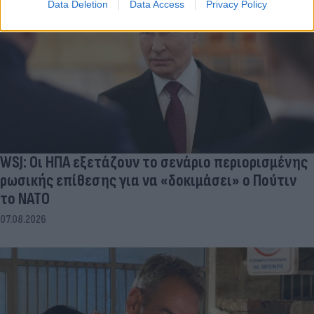
Data Deletion
Data Access
Privacy Policy
WSJ: Οι ΗΠΑ εξετάζουν το σενάριο περιορισμένης
ρωσικής επίθεσης για να «δοκιμάσει» ο Πούτιν
το ΝΑΤΟ
07.08.2026