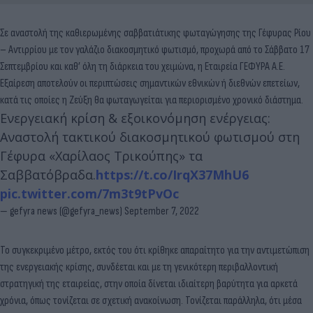
Σε αναστολή της καθιερωμένης σαββατιάτικης φωταγώγησης της Γέφυρας Ρίου
– Αντιρρίου με τον γαλάζιο διακοσμητικό φωτισμό, προχωρά από το Σάββατο 17
Σεπτεμβρίου και καθ’ όλη τη διάρκεια του χειμώνα, η Εταιρεία ΓΕΦΥΡΑ Α.Ε.
Εξαίρεση αποτελούν οι περιπτώσεις σημαντικών εθνικών ή διεθνών επετείων,
κατά τις οποίες η Ζεύξη θα φωταγωγείται για περιορισμένο χρονικό διάστημα.
Ενεργειακή κρίση & εξοικονόμηση ενέργειας:
Αναστολή τακτικού διακοσμητικού φωτισμού στη
Γέφυρα «Χαρίλαος Τρικούπης» τα
Σαββατόβραδα.
https://t.co/IrqX37MhU6
pic.twitter.com/7m3t9tPvOc
— gefyra news (@gefyra_news)
September 7, 2022
Το συγκεκριμένο μέτρο, εκτός του ότι κρίθηκε απαραίτητο για την αντιμετώπιση
της ενεργειακής κρίσης, συνδέεται και με τη γενικότερη περιβαλλοντική
στρατηγική της εταιρείας, στην οποία δίνεται ιδιαίτερη βαρύτητα για αρκετά
χρόνια, όπως τονίζεται σε σχετική ανακοίνωση. Τονίζεται παράλληλα, ότι μέσα