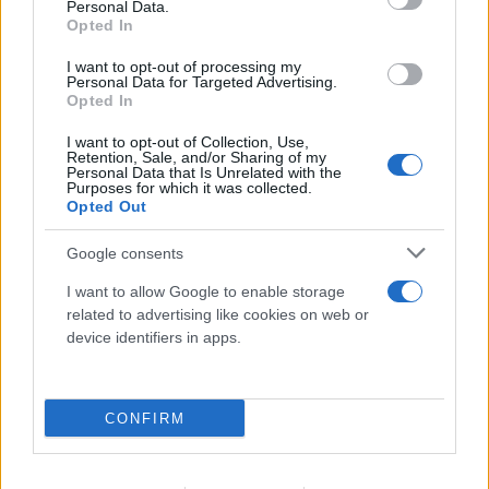
Personal Data.
Opted In
I want to opt-out of processing my
Personal Data for Targeted Advertising.
Opted In
I want to opt-out of Collection, Use,
Retention, Sale, and/or Sharing of my
Personal Data that Is Unrelated with the
Purposes for which it was collected.
Opted Out
Google consents
I want to allow Google to enable storage
Συναγερμός στου Γουδή: Γυναίκα έπεσε από τον
related to advertising like cookies on web or
device identifiers in apps.
5ο όροφο στον ακάλυπτο - Μεταφέρθηκε στο
νοσοκομείο
07.08.2026
CONFIRM