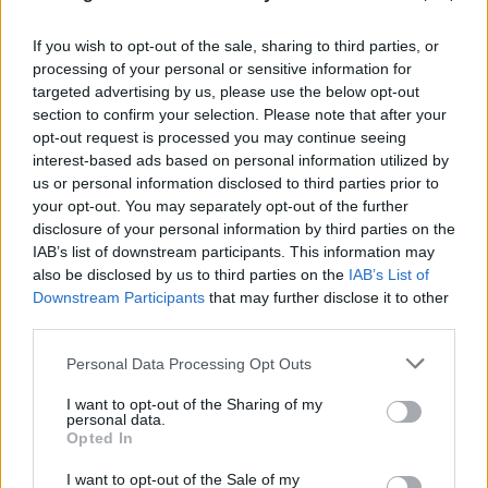
μνημόσυνο για την κόρη του Αντώνη Σαμαρά
If you wish to opt-out of the sale, sharing to third parties, or
07.08.2026
processing of your personal or sensitive information for
targeted advertising by us, please use the below opt-out
section to confirm your selection. Please note that after your
opt-out request is processed you may continue seeing
interest-based ads based on personal information utilized by
us or personal information disclosed to third parties prior to
your opt-out. You may separately opt-out of the further
disclosure of your personal information by third parties on the
IAB’s list of downstream participants. This information may
also be disclosed by us to third parties on the
IAB’s List of
Downstream Participants
that may further disclose it to other
third parties.
Please note that this website/app uses one or more Google
Personal Data Processing Opt Outs
Καύσιμα: «Καίνε» οι τιμές εν μέσω διακοπών -
services and may gather and store information including but
not limited to your visit or usage behaviour. You may click to
I want to opt-out of the Sharing of my
Γιατί δεν πέφτουν και πότε μπορεί να έρθει
personal data.
grant or deny consent to Google and its third-party tags to
αποκλιμάκωση
Opted In
use your data for below specified purposes in below Google
consent section.
07.08.2026
I want to opt-out of the Sale of my