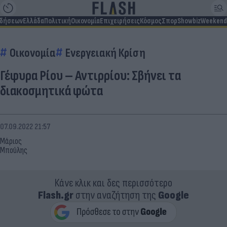
ιδήσεων
Ελλάδα
Πολιτική
Οικονομία
Επιχειρήσεις
Κόσμος
Σπορ
Showbiz
Weekend
Οικονομία
Ενεργειακή Κρίση
Γέφυρα Ρίου – Αντιρρίου: Σβήνει τα
διακοσμητικά φώτα
07.09.2022 21:57
Μάριος
Μπούλης
Κάνε κλικ και δες περισσότερο
Flash.gr
στην αναζήτηση της
Google