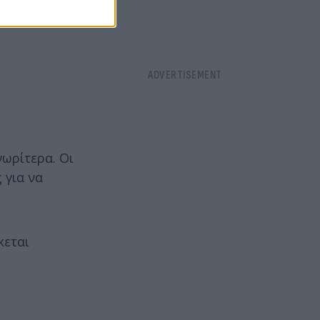
νωρίτερα. Οι
 για να
κεται