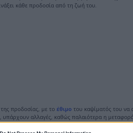
νάξει κάθε προδοσία από τη ζωή του.
 της προδοσίας, με το
έθιμο
του καψίματός του να 
α, υπάρχουν αλλαγές, καθώς παλαιότερα η μεταφορ
ον παραδοσιακό χαρακτήρα του εθίμου.