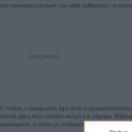
την εσωτερική ανάγκη του κάθε ανθρώπου να αποτι
Ο Ιούδας ο Ισκαριώτης έχει γίνει η προσωποποίηση
πολλά μέρη στην Ελλάδα ακόμη και σήμερα. Βέβαι
ομοιώματος γινόταν με γαϊδουράκι, διατηρώντας τ