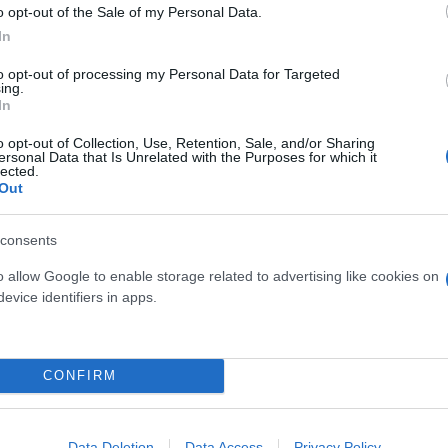
o opt-out of the Sale of my Personal Data.
In
υκιάς, καθώς πρόκειται για το δέντρο από το οποί
to opt-out of processing my Personal Data for Targeted
συκιά «έχει ίσκιο βαρύ κι όποιος κοιμηθεί από κάτ
ing.
In
o opt-out of Collection, Use, Retention, Sale, and/or Sharing
άρχουν και σε άλλες περιοχές, με τη βρωμοξυλιά (
ersonal Data that Is Unrelated with the Purposes for which it
lected.
λέγονται και «δέντρα του Ιούδα».
Out
ούδα
consents
o allow Google to enable storage related to advertising like cookies on
α το έθιμο, κατά το οποίο τιμωρείται ο Ιούδας για
evice identifiers in apps.
CONFIRM
Data Deletion
Data Access
Privacy Policy