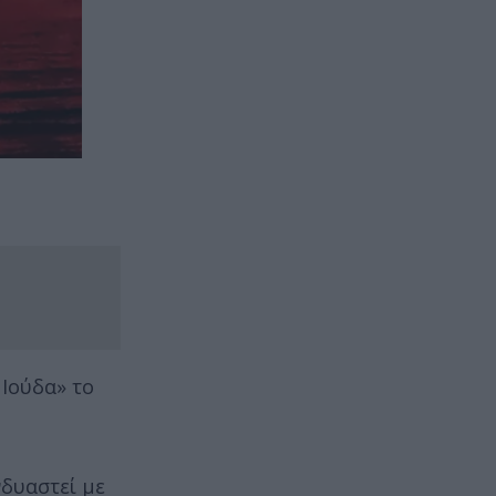
 Ιούδα» το
νδυαστεί με