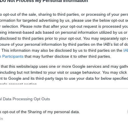
Do Not Process My Personal Information
. εκδικηθούν τον Ιούδα και τα «καταρα
to opt-out of the sale, sharing to third parties, or processing of your per
formation for targeted advertising by us, please use the below opt-out s
r selection. Please note that after your opt-out request is processed y
eing interest-based ads based on personal information utilized by us or
 τα στοιχεία της φύσης μισούν τον Ιούδα και θέλου
disclosed to third parties prior to your opt-out. You may separately opt-
losure of your personal information by third parties on the IAB’s list of
. This information may also be disclosed by us to third parties on the
IA
Participants
that may further disclose it to other third parties.
 that this website/app uses one or more Google services and may gath
including but not limited to your visit or usage behaviour. You may click 
 to Google and its third-party tags to use your data for below specifi
ogle consent section.
l Data Processing Opt Outs
o opt-out of the Sharing of my personal data.
In