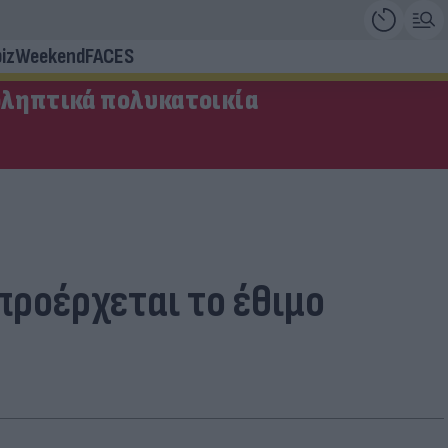
iz
Weekend
FACES
οληπτικά πολυκατοικία
προέρχεται το έθιμο