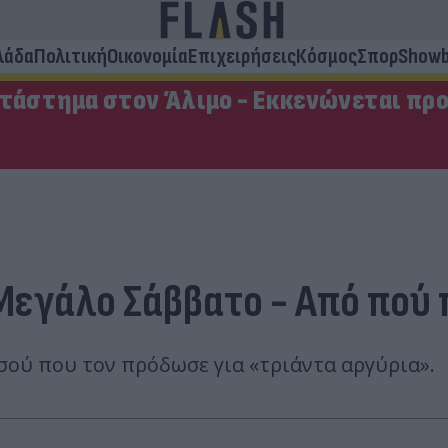
λάδα
Πολιτική
Οικονομία
Επιχειρήσεις
Κόσμος
Σπορ
Showb
ατάστημα στον Άλιμο - Εκκενώνεται πρ
 Μεγάλο Σάββατο - Από πού 
σού που τον πρόδωσε για «τριάντα αργύρια».