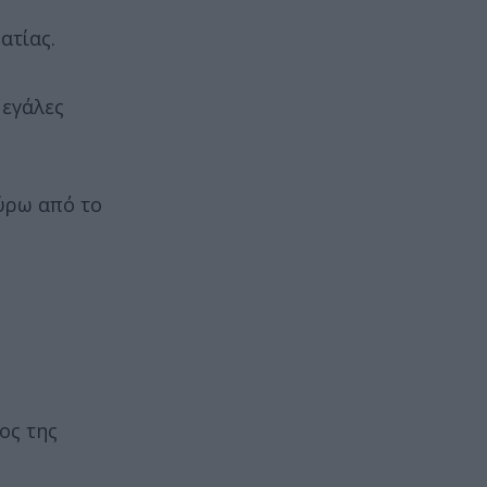
ατίας.
μεγάλες
γύρω από το
ος της