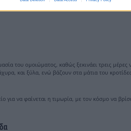
μασία του ομοιώματος, καθώς ξεκινάει τρεις μέρες 
χυρα, και ξύλα, ενώ βάζουν στα μάτια του κροτίδες
ο για να φαίνεται η τιμωρία, με τον κόσμο να βρίσ
ύδα