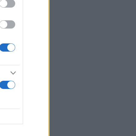
ο
ω πεθαίνει».
ή αζόγυρος)
 την