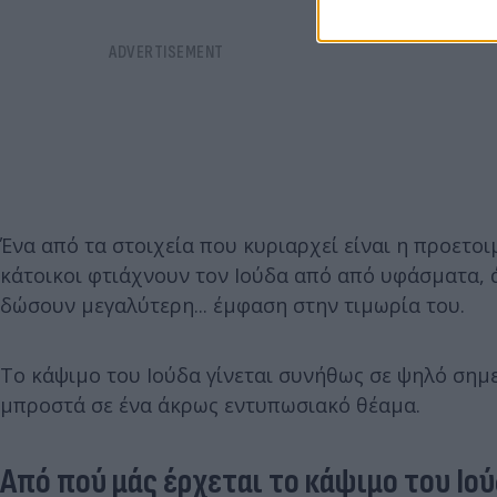
Ένα από τα στοιχεία που κυριαρχεί είναι η προετοι
κάτοικοι φτιάχνουν τον Ιούδα από από υφάσματα, ά
δώσουν μεγαλύτερη... έμφαση στην τιμωρία του.
Το κάψιμο του Ιούδα γίνεται συνήθως σε ψηλό σημεί
μπροστά σε ένα άκρως εντυπωσιακό θέαμα.
Από πού μάς έρχεται το κάψιμο του Ιο