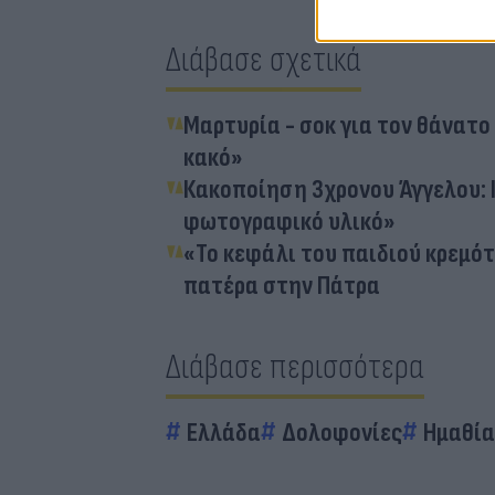
Διάβασε σχετικά
Μαρτυρία - σοκ για τον θάνατο 
κακό»
Κακοποίηση 3χρονου Άγγελου: 
φωτογραφικό υλικό»
«Το κεφάλι του παιδιού κρεμό
πατέρα στην Πάτρα
Διάβασε περισσότερα
Ελλάδα
Δολοφονίες
Ημαθία