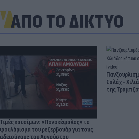
ΑΠΟ ΤΟ ΔΙΚΤΥΟ
Πανζουρλισμ
Σαλάχ - Χιλι
της Τραμπζον
Τιμές καυσίμων: «Πονοκέφαλος» το
φουλάρισμα του ρεζερβουάρ για τους
αδειούχους του Αυγούστου