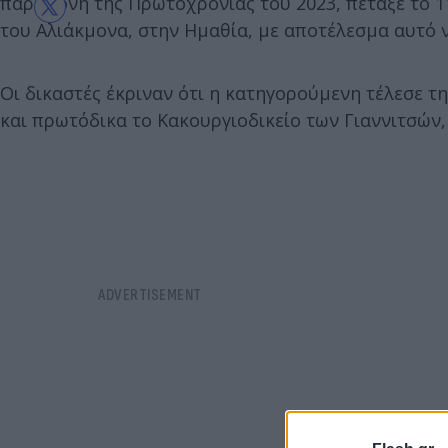
παραμονή της Πρωτοχρονιάς του 2023, πέταξε το 1
του Αλιάκμονα, στην Ημαθία, με αποτέλεσμα αυτό 
Οι δικαστές έκριναν ότι η κατηγορούμενη τέλεσε τ
και πρωτόδικα το Κακουργιοδικείο των Γιαννιτσών,