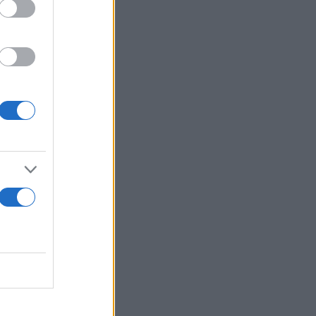
άμμα με
».