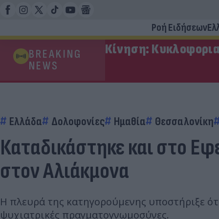
Ροή Ειδήσεων
Ελ
Κίνηση: Κυκλοφορια
BREAKING
NEWS
Ελλάδα
Δολοφονίες
Ημαθία
Θεσσαλονίκη
Καταδικάστηκε και στο Εφε
στον Αλιάκμονα
Η πλευρά της κατηγορούμενης υποστήριξε ότι
ψυχιατρικές πραγματογνωμοσύνες.