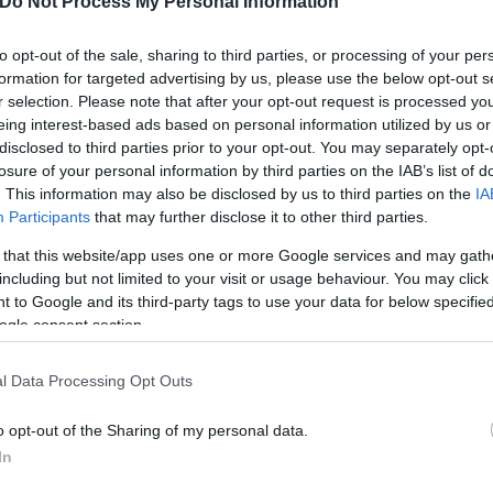
Do Not Process My Personal Information
ύμενης υποστήριξε ότι η 31χρονη στερείτο πλήρως 
γματογνωμοσύνες που διενεργήθηκαν στο πλαίσιο τη
to opt-out of the sale, sharing to third parties, or processing of your per
formation for targeted advertising by us, please use the below opt-out s
εκτός.
r selection. Please note that after your opt-out request is processed y
eing interest-based ads based on personal information utilized by us or
disclosed to third parties prior to your opt-out. You may separately opt-
ά και ζει με τον πατέρα της» ανέφερε, μεταξύ άλλων,
losure of your personal information by third parties on the IAB’s list of
ταν κλήθηκε να ανακαλέσει στη μνήμη όσα θυμάται 
. This information may also be disclosed by us to third parties on the
IA
κουνούσε χέρια και πόδια, μετά γύρισε μπρούμυτα. 
Participants
that may further disclose it to other third parties.
 that this website/app uses one or more Google services and may gath
including but not limited to your visit or usage behaviour. You may click 
ομές- αρχικά είχε αρνηθεί ότι σκότωσε το παιδί της
 to Google and its third-party tags to use your data for below specifi
ogle consent section.
λεσε, όταν με παραγγελία του ανακριτή Βέροιας δι
κλήματος.
l Data Processing Opt Outs
o opt-out of the Sharing of my personal data.
In