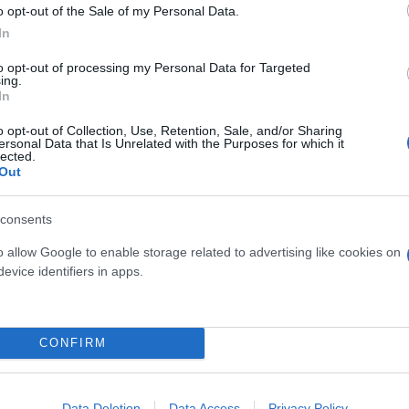
o opt-out of the Sale of my Personal Data.
In
to opt-out of processing my Personal Data for Targeted
ing.
In
o opt-out of Collection, Use, Retention, Sale, and/or Sharing
ersonal Data that Is Unrelated with the Purposes for which it
lected.
Out
 στις φυλακές Ελαιώνα Θηβών είχε συντάξει ένα γρ
consents
α έγραφε: «Λυπάμαι για το κακό που σου προκάλεσα
o allow Google to enable storage related to advertising like cookies on
evice identifiers in apps.
ερο
Flash.gr
στην αναζήτηση της
Google
CONFIRM
Data Deletion
Data Access
Privacy Policy