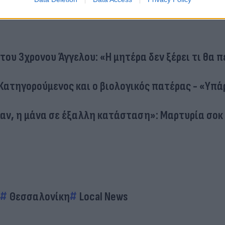
του 3χρονου Άγγελου: «Η μητέρα δεν ξέρει τι θα π
Κατηγορούμενος και ο βιολογικός πατέρας - «Υπά
ταν, η μάνα σε έξαλλη κατάσταση»: Μαρτυρία σοκ 
Θεσσαλονίκη
Local News