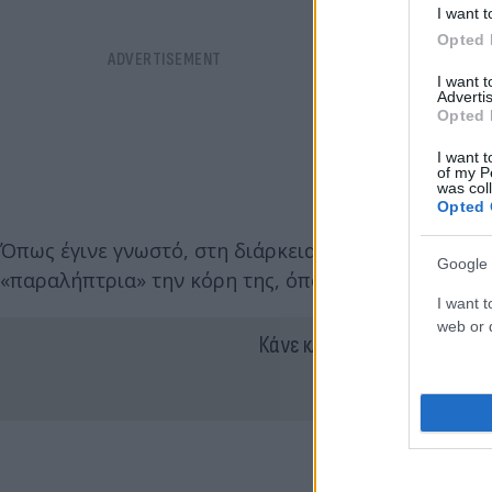
I want t
Opted 
I want 
Advertis
Opted 
I want t
of my P
was col
Opted 
Όπως έγινε γνωστό, στη διάρκεια της κράτησής της
Google 
«παραλήπτρια» την κόρη της, όπου ανάμεσα σε άλλ
I want t
web or d
Κάνε κλικ και δες περισσότ