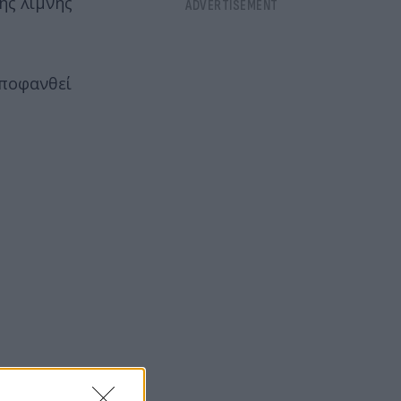
ής λίμνης
αποφανθεί