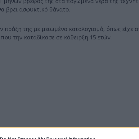
1 μηνών βρέφος της στα παγωμένα νερά της τεχνητ
να βρει ασφυκτικό θάνατο.
ην πράξη της με μειωμένο καταλογισμό, όπως είχε 
 που την καταδίκασε σε κάθειρξη 15 ετών.