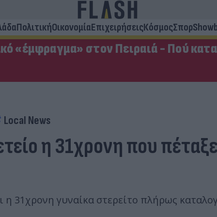
λάδα
Πολιτική
Οικονομία
Επιχειρήσεις
Κόσμος
Σπορ
Showb
κό «έμφραγμα» στον Πειραιά - Πού κατ
Local News
τείο η 31χρονη που πέταξε
 η 31χρονη γυναίκα στερείτο πλήρως καταλογ