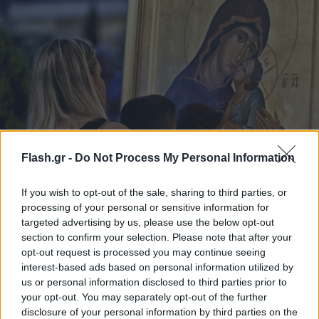
Flash.gr -
Do Not Process My Personal Information
Δεκαπενταύγουστος: Κατάνυξη σε Παναγία
If you wish to opt-out of the sale, sharing to third parties, or
Σουμελά και Τήνο – Τα ιερά προσκυνήματα που
processing of your personal or sensitive information for
ενώνουν τους Έλληνες
targeted advertising by us, please use the below opt-out
section to confirm your selection. Please note that after your
Συγκίνηση, κατάνυξη και δέος από χιλιάδες πιστούς σε
opt-out request is processed you may continue seeing
Παναγιά Σουμελά και Παναγιά της Τήνου ανήμερα της
Κοιμήσεως της Θεοτόκου.
interest-based ads based on personal information utilized by
us or personal information disclosed to third parties prior to
Συντακτική
your opt-out. You may separately opt-out of the further
15.08.2025 13:46
Ομάδα
disclosure of your personal information by third parties on the