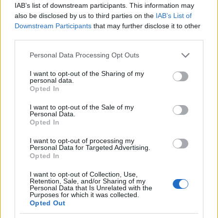
Flash.gr
IAB’s list of downstream participants. This information may
also be disclosed by us to third parties on the
IAB’s List of
Downstream Participants
that may further disclose it to other
third parties.
Please note that this website/app uses one or more Google
Personal Data Processing Opt Outs
services and may gather and store information including but
not limited to your visit or usage behaviour. You may click to
I want to opt-out of the Sharing of my
personal data.
grant or deny consent to Google and its third-party tags to
Opted In
use your data for below specified purposes in below Google
consent section.
I want to opt-out of the Sale of my
Personal Data.
Opted In
Υπό μερικό έλεγχο η φωτιά στη Μικρά Σάντα
I want to opt-out of processing my
Ημαθίας
Personal Data for Targeted Advertising.
Opted In
Για τη φωτιά που εκδηλώθηκε στις 14:15 κινητοποιήθηκαν
επίγεια και εναέρια μέσα. Καίει κοντά στην Εγνατία Οδό.
I want to opt-out of Collection, Use,
Retention, Sale, and/or Sharing of my
Personal Data that Is Unrelated with the
Συντακτική
Purposes for which it was collected.
03.08.2025 15:40
Ομάδα
Opted Out
Flash.gr