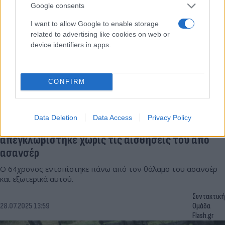
Google consents
I want to allow Google to enable storage
related to advertising like cookies on web or
device identifiers in apps.
CONFIRM
Data Deletion
Data Access
Privacy Policy
Σοκ στην Ημαθία: Κατέληξε ο συντηρητής που
απεγκλωβίστηκε χωρίς τις αισθήσεις του από
ασανσέρ
Ο 64χρονος εντοπίστηκε πάνω από τον θάλαμο του ασανσέρ
και εξωτερικά αυτού.
Συντακτική
28.07.2025 13:59
Ομάδα
Flash.gr