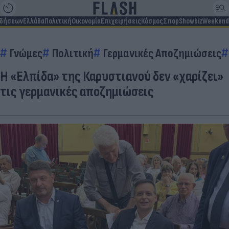
ιδήσεων
Ελλάδα
Πολιτική
Οικονομία
Επιχειρήσεις
Κόσμος
Σπορ
Showbiz
Weekend
Γνώμες
Πολιτική
Γερμανικές Αποζημιώσεις
H «Ελπίδα» της Καρυστιανού δεν «χαρίζει»
τις γερμανικές αποζημιώσεις