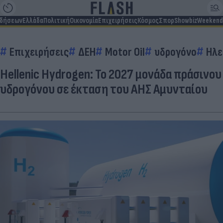
ιδήσεων
Ελλάδα
Πολιτική
Οικονομία
Επιχειρήσεις
Κόσμος
Σπορ
Showbiz
Weekend
Επιχειρήσεις
ΔΕΗ
Motor Oil
υδρογόνο
Ηλε
Hellenic Hydrogen: Το 2027 μονάδα πράσινου
υδρογόνου σε έκταση του ΑΗΣ Αμυνταίου