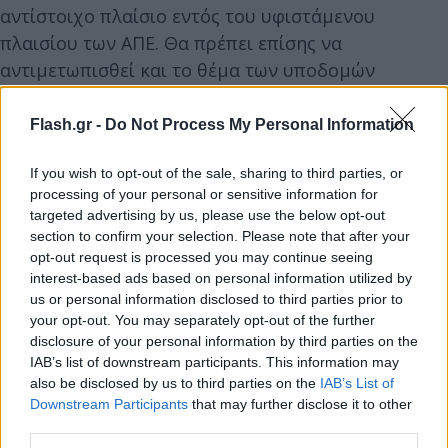
αντίστοιχο πλαίσιο εντός του υφιστάμενου
πλαισίου των ΑΠΕ. Θα πρέπει επίσης να
αντιμετωπισθεί και το θέμα των υποδομών
μεταφοράς υδρογόνου, καθώς το υφιστάμενο
δίκτυο αγωγών δεν δύναται να χρησιμοποιηθεί για
Flash.gr -
Do Not Process My Personal Information
τη μεταφορά των παραγόμενων ποσοτήτων, βάσει
If you wish to opt-out of the sale, sharing to third parties, or
σχετικών εκτιμήσεων. Χρειάζεται επίσης να
processing of your personal or sensitive information for
υπάρξει το πλαίσιο. Αυτή τη στιγμή δεν υπάρχει
targeted advertising by us, please use the below opt-out
εθνική στρατηγική για το υδρογόνο, ούτε
section to confirm your selection. Please note that after your
νομοθετικό και ρυθμιστικό πλαίσιο, αν και υπάρχει
opt-out request is processed you may continue seeing
interest-based ads based on personal information utilized by
από πλευράς του αρμόδιου υπουργείου η διάθεση
us or personal information disclosed to third parties prior to
για τη δημιουργία της πρώτης έκδοσης του
your opt-out. You may separately opt-out of the further
πλαισίου στο πρώτο εξάμηνο του 2024. Είναι
disclosure of your personal information by third parties on the
IAB’s list of downstream participants. This information may
απαραίτητο, τέλος, να δοθούν κίνητρα για την
also be disclosed by us to third parties on the
IAB’s List of
παραγωγή και κατανάλωση υδρογόνου, όπως η
Downstream Participants
that may further disclose it to other
θετική φορολογική αντιμετώπιση όσων το
third parties.
χρησιμοποιούν ως καύσιμο ή ενεργειακό