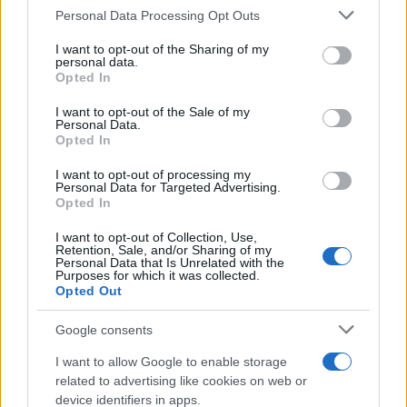
Please note that this website/app uses one or more Google
Personal Data Processing Opt Outs
μεταφορέα, η διευκόλυνση της χωροθέτησης και
services and may gather and store information including but
αδειοδότησης μονάδων που το χρησιμοποιούν και
not limited to your visit or usage behaviour. You may click to
I want to opt-out of the Sharing of my
personal data.
grant or deny consent to Google and its third-party tags to
η παροχή κινήτρων σε καταναλωτές όπως η
Opted In
use your data for below specified purposes in below Google
αεροπλοΐα και η ναυτιλία, για να περάσουν σε
consent section.
I want to opt-out of the Sale of my
αυτό» λέει, ενώ υπενθυμίζει ότι για την παραγωγή
Personal Data.
Opted In
ανανεώσιμου υδρογόνου χρειάζεται μόνο ενέργεια
από ΑΠΕ και νερό. Δεν παράγονται ρύποι και υγρά
I want to opt-out of processing my
Personal Data for Targeted Advertising.
απόβλητα, δεν απαιτείται εξόρυξη και μεταφορά
Opted In
υδρογονανθράκων και δεν υπάρχει περιβαλλοντική
I want to opt-out of Collection, Use,
όχληση κάποιου είδους.
Retention, Sale, and/or Sharing of my
Personal Data that Is Unrelated with the
Purposes for which it was collected.
Opted Out
Το ποσοστό των έργων παραγωγής ανανεώσιμου
υδρογόνου, που ανακοινώθηκαν παγκοσμίως τα
Google consents
τελευταία χρόνια και έφτασαν στο στάδιο της
I want to allow Google to enable storage
επενδυτικής απόφασης μόλις και μετά βίας
related to advertising like cookies on web or
προσεγγίζει το 4%. Γιατί είναι τόσο χαμηλό; Ένας
device identifiers in apps.