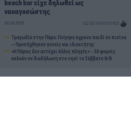
beach bar είχε δηλωθεί ως
ναυαγοσώστης
08.08.2026
ΚΏΣΤΑΣ ΠΑΠΑΔΌΠΟΥΛΟΣ
Τραγωδία στην Πάρο: Πνίγηκε 4χρονο παιδί σε πισίνα
– Προσήχθησαν γονείς και ιδιοκτήτης
«Η Πάρος δεν αντέχει άλλες πληγές» - 30 φορείς
καλούν σε διαδήλωση στο νησί το Σάββατο 8/8