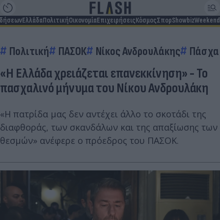
ιδήσεων
Ελλάδα
Πολιτική
Οικονομία
Επιχειρήσεις
Κόσμος
Σπορ
Showbiz
Weekend
Πολιτική
ΠΑΣΟΚ
Νίκος Ανδρουλάκης
Πάσχα
«Η Ελλάδα χρειάζεται επανεκκίνηση» - Το
πασχαλινό μήνυμα του Νίκου Ανδρουλάκη
«Η πατρίδα μας δεν αντέχει άλλο το σκοτάδι της
διαφθοράς, των σκανδάλων και της απαξίωσης των
θεσμών» ανέφερε ο πρόεδρος του ΠΑΣΟΚ.