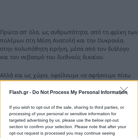
Πρώτα απ’ όλα, ως ανθρωπότητα, από τη φρίκη των
πολέμων στη Μέση Ανατολή και την Ουκρανία,
στην πολυπόθητη ειρήνη, μέσα από τον διάλογο
και τον σεβασμό του διεθνούς δικαίου.
Αλλά και ως χώρα, οφείλουμε να αφήσουμε πίσω
μας τις βαθιές ανισότητες και το αδύναμο
κοινωνικό κράτος και να εγγυηθούμε μια δίκαιη
Flash.gr -
Do Not Process My Personal Information
κοινωνία.
If you wish to opt-out of the sale, sharing to third parties, or
processing of your personal or sensitive information for
Και, ως λαός, καλούμαστε για το κρίσιμο πέρασμα
targeted advertising by us, please use the below opt-out
από τη γενικευμένη θεσμική και αξιακή παρακμή σε
section to confirm your selection. Please note that after your
opt-out request is processed you may continue seeing
μια νέα εποχή διαφάνειας, αξιοκρατίας και