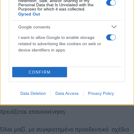
Retention, Sale, and/or Sharing of my
Personal Data that Is Unrelated with the
Purposes for which it was collected.
Opted Out
Google consents
I want to allow Google to enable storage
related to advertising like cookies on web or
device identifiers in apps.
CONFIRM
Η πατρίδα μας δεν αντέχει άλλο το σκοτάδι της
διαφθοράς, των σκανδάλων και της απαξίωσης των
θεσμών.
Data Deletion
Data Access
Privacy Policy
Χρειάζεται επανεκκίνηση.
Όλοι μαζί, με συγκροτημένο προοδευτικό σχέδιο