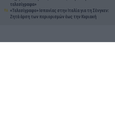
τελεσίγραφα»
«Τελεσίγραφο» Ισπανίας στην Ιταλία για τη Σένγκεν:
Ζητά άρση των περιορισμών έως την Κυριακή