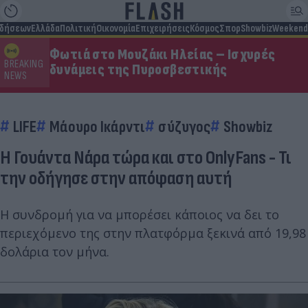
ιδήσεων
Ελλάδα
Πολιτική
Οικονομία
Επιχειρήσεις
Κόσμος
Σπορ
Showbiz
Weekend
Φωτιά στο Μουζάκι Ηλείας – Ισχυρές
BREAKING
δυνάμεις της Πυροσβεστικής
NEWS
LIFE
Μάουρο Ικάρντι
σύζυγος
Showbiz
Η Γουάντα Νάρα τώρα και στο OnlyFans - Τι
την οδήγησε στην απόφαση αυτή
Η συνδρομή για να μπορέσει κάποιος να δει το
περιεχόμενο της στην πλατφόρμα ξεκινά από 19,98
δολάρια τον μήνα.