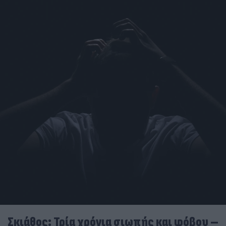
Σκιάθος: Τρία χρόνια σιωπής και φόβου –