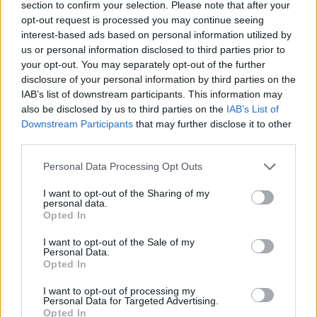
section to confirm your selection. Please note that after your
πλέον να τη βλέπουν στη γνωστή πλατφόρμα
opt-out request is processed you may continue seeing
ενηλίκων.
interest-based ads based on personal information utilized by
us or personal information disclosed to third parties prior to
your opt-out. You may separately opt-out of the further
Μάλιστα η ίδια θέλησε να το πάει και ένα βήμα
disclosure of your personal information by third parties on the
παραπέρα, γράφοντας στην περιγραφή του
IAB’s list of downstream participants. This information may
λογαριασμού της: «Γεια.. Δεν είμαι η Γουάντα εδώ,
also be disclosed by us to third parties on the
IAB’s List of
Downstream Participants
that may further disclose it to other
είμαι η BADBITCH και αυτό είναι! Εκμεταλλευτείτε
third parties.
το, γιατί αν κλείσουν το Instagram μου, θα φανώ
Please note that this website/app uses one or more Google
πιο ενεργή από ποτέ».
Personal Data Processing Opt Outs
services and may gather and store information including but
not limited to your visit or usage behaviour. You may click to
I want to opt-out of the Sharing of my
personal data.
grant or deny consent to Google and its third-party tags to
Opted In
use your data for below specified purposes in below Google
consent section.
I want to opt-out of the Sale of my
Personal Data.
Opted In
I want to opt-out of processing my
Personal Data for Targeted Advertising.
Opted In