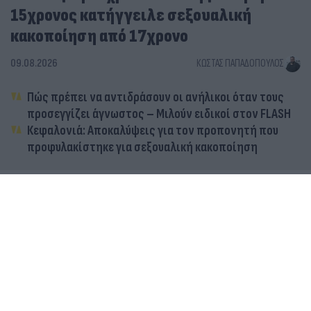
15χρονος κατήγγειλε σεξουαλική
κακοποίηση από 17χρονο
09.08.2026
ΚΏΣΤΑΣ ΠΑΠΑΔΌΠΟΥΛΟΣ
Πώς πρέπει να αντιδράσουν οι ανήλικοι όταν τους
προσεγγίζει άγνωστος – Μιλούν ειδικοί στον FLASH
Κεφαλονιά: Αποκαλύψεις για τον προπονητή που
προφυλακίστηκε για σεξουαλική κακοποίηση