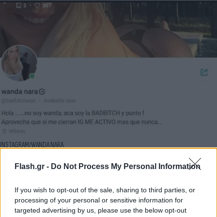
INSTAGRAM/WANDA NARA
Flash.gr -
Do Not Process My Personal Information
«Δεν σταματάω ποτέ, ξεκινάω τρέχοντας. Αν δεν
είμαι εδώ από σήμερα, θα σε δω στο OnlyFans!»
If you wish to opt-out of the sale, sharing to third parties, or
ενημέρωσε μέσω ενός μηνύματος στο Instagram
processing of your personal or sensitive information for
και αμέσως γνωστοποίησε πως οι fan της, μπορούν
targeted advertising by us, please use the below opt-out