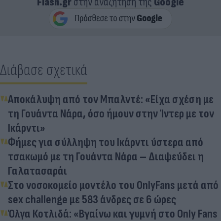
Flash.gr
στην αναζήτηση της
Google
Διάβασε σχετικά
Αποκάλυψη από τον Μπαλντέ: «Είχα σχέση με
τη Γουάντα Νάρα, όσο ήμουν στην Ίντερ με τον
Ικάρντι»
Φήμες για σύλληψη του Ικάρντι ύστερα από
τσακωμό με τη Γουάντα Νάρα – Διαψεύδει η
Γαλατασαράι
Στο νοσοκομείο μοντέλο του OnlyFans μετά από
sex challenge με 583 άνδρες σε 6 ώρες
Όλγα Κοτλιδά: «Βγαίνω και γυμνή στο Only Fans