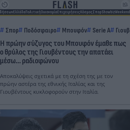
ιδήσεων
Ελλάδα
Πολιτική
Οικονομία
Επιχειρήσεις
Κόσμος
Σπορ
Showbiz
Weekend
Σπορ
Ποδόσφαιρο
Μπουφόν
Serie A
Γιου
Η πρώην σύζυγος του Μπουφόν έμαθε πως
ο θρύλος της Γιουβέντους την απατάει
μέσω... ραδιοφώνου
Αποκαλύψεις σχετικά με τη σχέση της με τον
πρώην αστέρα της εθνικής Ιταλίας και της
Γιουβέντους κυκλοφορούν στην Ιταλία.