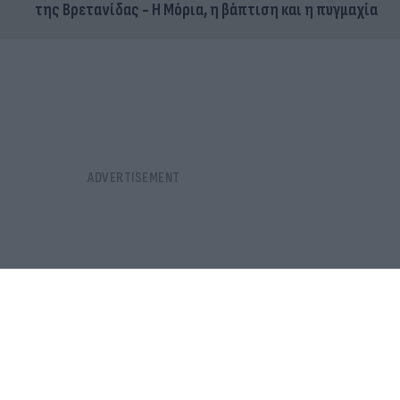
της Βρετανίδας - Η Μόρια, η βάπτιση και η πυγμαχία