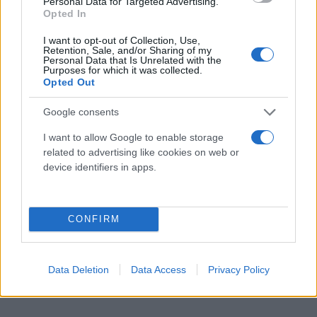
Personal Data for Targeted Advertising.
Opted In
Σε συνέντευξή της στην Corriere della Sera τον
I want to opt-out of Collection, Use,
Retention, Sale, and/or Sharing of my
Νοέμβριο του 2019, είχε προσθέσει: «Ήταν ένα
Personal Data that Is Unrelated with the
Purposes for which it was collected.
τεράστιο πλήγμα. Πολύ δύσκολο. Ο θυμός ήρθε,
Opted Out
αλλά πρώτα έπρεπε να καταλάβω αν αυτό που
άκουγα ήταν πραγματικότητα. Είχα δύο παιδιά που
Google consents
εξαρτιόνταν από εμένα. Δεν είμαι εκδικητικός
I want to allow Google to enable storage
άνθρωπος. Έκλαιγα, αλλά ποτέ μπροστά στα
related to advertising like cookies on web or
device identifiers in apps.
αγόρια».
CONFIRM
Data Deletion
Data Access
Privacy Policy