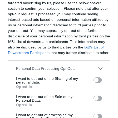
targeted advertising by us, please use the below opt-out
Χρόνια αργότερα, η Αλένα Σερέντοβα αποκάλυψε
section to confirm your selection. Please note that after your
κάτι που προκάλεσε αίσθηση: ότι έμαθε για την
opt-out request is processed you may continue seeing
interest-based ads based on personal information utilized by
απιστία του Μπουφόν μέσω… ραδιοφώνου.
us or personal information disclosed to third parties prior to
your opt-out. You may separately opt-out of the further
disclosure of your personal information by third parties on the
Alena Seredova a «Oggi»: «Buffon? Ho scoperto dai
IAB’s list of downstream participants. This information may
giornali che mi tradiva. L'ho perdonato, ma non
also be disclosed by us to third parties on the
IAB’s List of
dimentico»
https://t.co/y9VoztPSLO
Downstream Participants
that may further disclose it to other
— Corriere della Sera (@Corriere)
third parties.
August 27, 2025
Please note that this website/app uses one or more Google
Personal Data Processing Opt Outs
«Άκουσα στο ραδιόφωνο ότι ο Τζίτζι με απατούσε.
services and may gather and store information including but
not limited to your visit or usage behaviour. You may click to
I want to opt-out of the Sharing of my
Ήμουν η προτελευταία που το έμαθε. Ο πατέρας
personal data.
grant or deny consent to Google and its third-party tags to
Opted In
μου το έμαθε μετά από εμένα. Είναι σαν ένας
use your data for below specified purposes in below Google
πίνακας που ξαφνικά πέφτει από τον τοίχο και στο
consent section.
I want to opt-out of the Sale of my
Personal Data.
τέλος μένει μόνο ένας λεκές που πρέπει να
Opted In
καλύψεις», είχε δηλώσει το 2018 στην εκπομπή
I want to opt-out of processing my
Vieni Da Me της RAI.