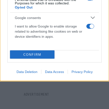
τη θέλουν να έχει ήδη
υπογράψει το διαζύγιο με
Purposes for which it was collected.
Opted Out
τον Φελίπε
και να ζουν χωριστές ζωές.
Google consents
I want to allow Google to enable storage
related to advertising like cookies on web or
device identifiers in apps.
CONFIRM
Data Deletion
Data Access
Privacy Policy