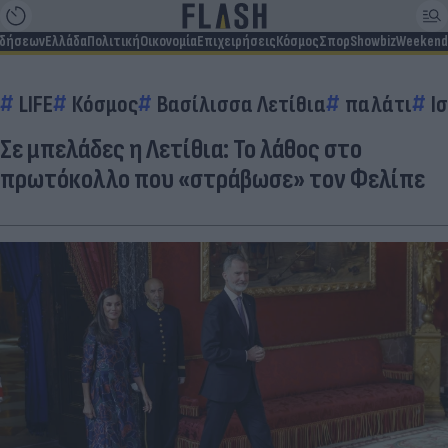
ιδήσεων
Ελλάδα
Πολιτική
Οικονομία
Επιχειρήσεις
Κόσμος
Σπορ
Showbiz
Weekend
LIFE
Κόσμος
Βασίλισσα Λετίθια
παλάτι
Ι
Σε μπελάδες η Λετίθια: Το λάθος στο
πρωτόκολλο που «στράβωσε» τον Φελίπε