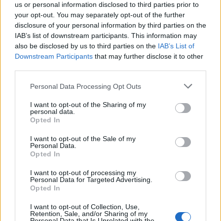
us or personal information disclosed to third parties prior to
Peña, y la primera dama Leticia Ocampos. Doña Letizia se ha equivocado de
your opt-out. You may separately opt-out of the further
escalón a la hora de realizar el posado para que la prensa pudiera hacer las
disclosure of your personal information by third parties on the
fotografías correspondientes, poco después ha reculado ante la atenta y
IAB’s list of downstream participants. This information may
cómplice mirada del rey Felipe.
#reinaletizia
#protocolo
#royal
#casareal
also be disclosed by us to third parties on the
IAB’s List of
#zarzuela
#letizia
♬ sonido original - LECTURAS
Downstream Participants
that may further disclose it to other
third parties.
Η μεγάλη αλλαγή
Please note that this website/app uses one or more Google
Personal Data Processing Opt Outs
services and may gather and store information including but
Σημειώνεται ότι εντύπωση προκάλεσε, εκτός από
not limited to your visit or usage behaviour. You may click to
I want to opt-out of the Sharing of my
personal data.
grant or deny consent to Google and its third-party tags to
το λάθος, το νέο της κούρεμα. Η Λετίθια
Opted In
use your data for below specified purposes in below Google
εμφανίστηκε με μαλλί κομμένο καρέ, μια αλλαγή
consent section.
I want to opt-out of the Sale of my
που είχε καιρό να κάνει.
Personal Data.
Opted In
I want to opt-out of processing my
Μάλιστα οι κακές οι γλώσσες έσπευσαν να
Personal Data for Targeted Advertising.
σχολιάσουν ότι όταν μια γυναίκα κόβει τα μαλλιά
Opted In
της είναι έτοιμη για πολλές αλλαγές στη ζωή της
I want to opt-out of Collection, Use,
φουντώνοντας ακόμη περισσότερο τις φήμες που
Retention, Sale, and/or Sharing of my
Personal Data that Is Unrelated with the