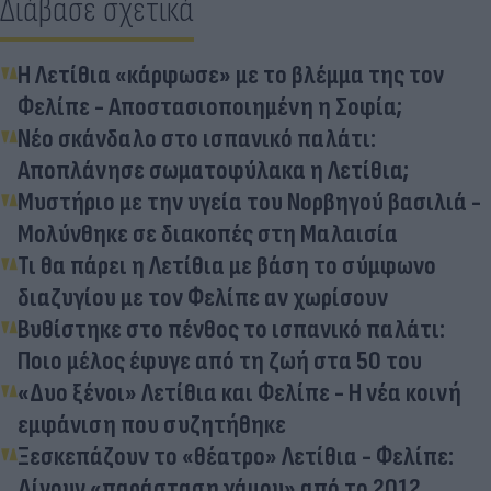
Διάβασε σχετικά
Η Λετίθια «κάρφωσε» με το βλέμμα της τον
Φελίπε - Αποστασιοποιημένη η Σοφία;
Νέο σκάνδαλο στο ισπανικό παλάτι:
Αποπλάνησε σωματοφύλακα η Λετίθια;
Μυστήριο με την υγεία του Νορβηγού βασιλιά -
Μολύνθηκε σε διακοπές στη Μαλαισία
Τι θα πάρει η Λετίθια με βάση το σύμφωνο
διαζυγίου με τον Φελίπε αν χωρίσουν
Βυθίστηκε στο πένθος το ισπανικό παλάτι:
Ποιο μέλος έφυγε από τη ζωή στα 50 του
«Δυο ξένοι» Λετίθια και Φελίπε - Η νέα κοινή
εμφάνιση που συζητήθηκε
Ξεσκεπάζουν το «θέατρο» Λετίθια - Φελίπε:
Δίνουν «παράσταση γάμου» από το 2012