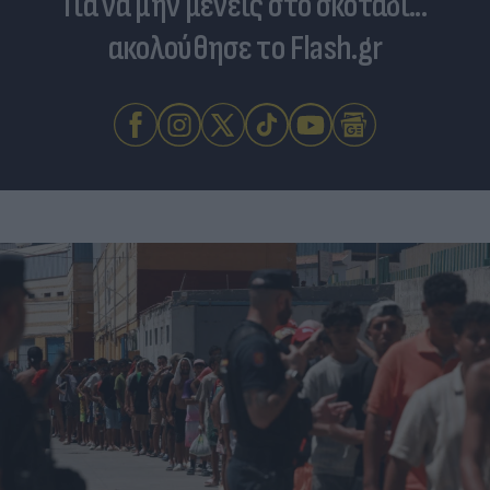
Για να μην μένεις στο σκοτάδι...
ακολούθησε το Flash.gr