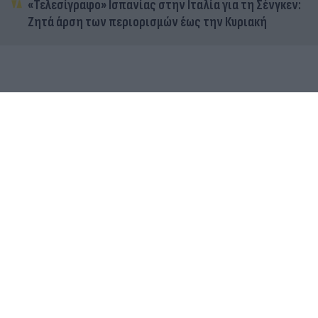
«Τελεσίγραφο» Ισπανίας στην Ιταλία για τη Σένγκεν:
Ζητά άρση των περιορισμών έως την Κυριακή