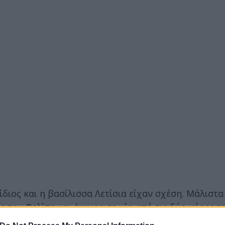
διος και η βασίλισσα Λετίσια είχαν σχέση. Μάλιστα
 τον Φελίπε και έγκυος σε μία από τις δύο κόρες το