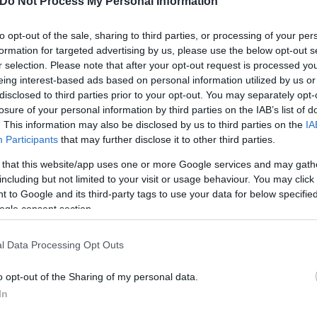
Do Not Process My Personal Information
εί στη δίνη δημοσιευμάτων περί μεγάλης κρίσης στο
to opt-out of the sale, sharing to third parties, or processing of your per
ζουν τις κοινές εμφανίσεις τους την ώρα που οι φήμ
formation for targeted advertising by us, please use the below opt-out s
r selection. Please note that after your opt-out request is processed y
eing interest-based ads based on personal information utilized by us or
disclosed to third parties prior to your opt-out. You may separately opt-
losure of your personal information by third parties on the IAB’s list of
. This information may also be disclosed by us to third parties on the
IA
Participants
that may further disclose it to other third parties.
 that this website/app uses one or more Google services and may gath
including but not limited to your visit or usage behaviour. You may click 
 to Google and its third-party tags to use your data for below specifi
ogle consent section.
l Data Processing Opt Outs
o opt-out of the Sharing of my personal data.
In
 σοβαρή αποστασιοποίηση, ενώ ακόμη και στις κοιν