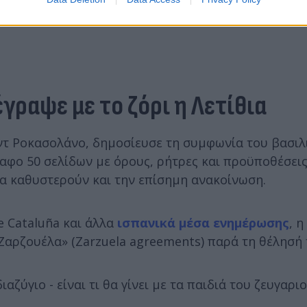
γραψε με το ζόρι η Λετίθια
ιντ Ροκασολάνο, δημοσίευσε τη συμφωνία του βασιλ
ραφο 50 σελίδων με όρους, ρήτρες και προϋποθέσεις
α καθυστερούν και την επίσημη ανακοίνωση.
e Cataluña και άλλα
ισπανικά μέσα ενημέρωσης
, 
αρζουέλα» (Zarzuela agreements) παρά τη θέλησή 
ζύγιο - είναι τι θα γίνει με τα παιδιά του ζευγαριο