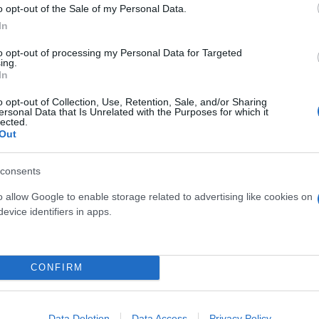
 βλέμματα. Σύμφωνα μάλιστα με την εφημερίδα της 
o opt-out of the Sale of my Personal Data.
12».
In
to opt-out of processing my Personal Data for Targeted
ing.
 Λεονόρ και η 16χρονη Ινφάντα Σοφία δεν μένουν πλ
In
o opt-out of Collection, Use, Retention, Sale, and/or Sharing
ersonal Data that Is Unrelated with the Purposes for which it
lected.
κούς μήνες, ο βασίλιάς Φελίπε μίλησε με τις κόρες
Out
υς είναι χωρισμένοι, ότι δεν αγαπιούνται πια και ότ
ς κόρες».
consents
o allow Google to enable storage related to advertising like cookies on
evice identifiers in apps.
CONFIRM
Data Deletion
Data Access
Privacy Policy