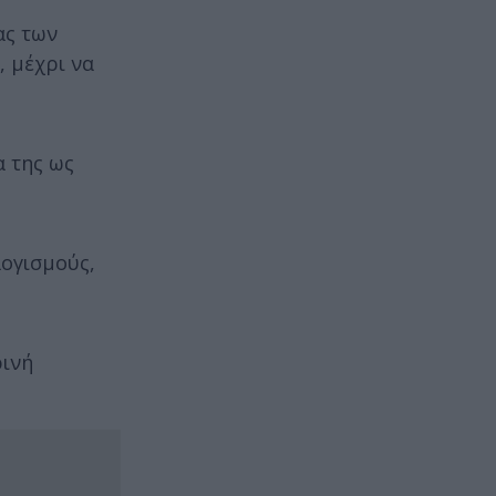
ας των
, μέχρι να
α της ως
λογισμούς,
ρινή