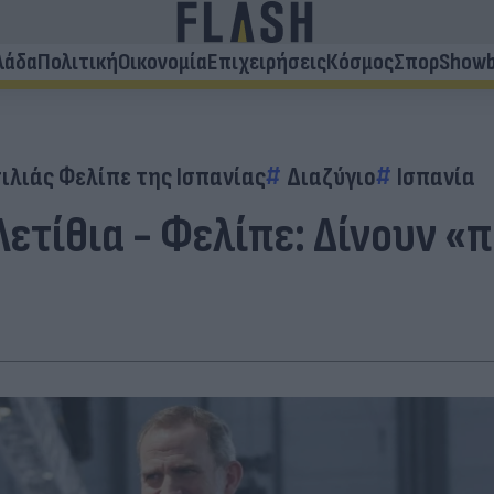
λάδα
Πολιτική
Οικονομία
Επιχειρήσεις
Κόσμος
Σπορ
Showb
ιλιάς Φελίπε της Ισπανίας
Διαζύγιο
Ισπανία
Λετίθια - Φελίπε: Δίνουν 