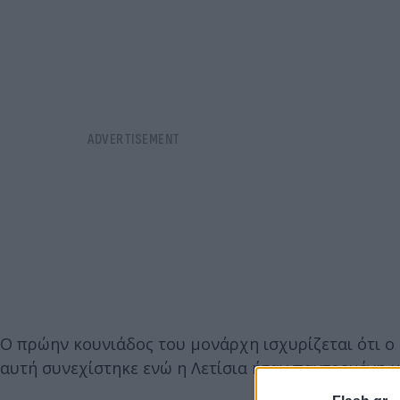
Ο πρώην κουνιάδος του μονάρχη ισχυρίζεται ότι ο ί
αυτή συνεχίστηκε ενώ η Λετίσια ήταν παντρεμένη με