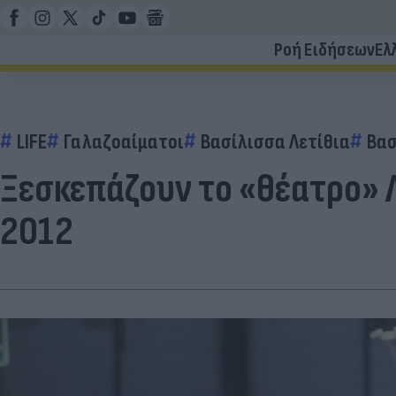
Ροή Ειδήσεων
Ελ
LIFE
Γαλαζοαίματοι
Βασίλισσα Λετίθια
Βασ
Ξεσκεπάζουν το «θέατρο» 
2012