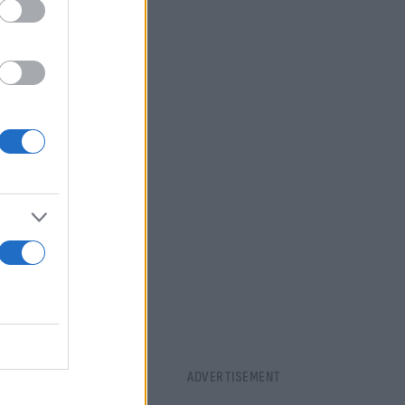
Καταλονίας
έον στο
 του και
ι το μόνο