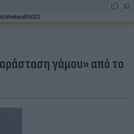
iz
Weekend
FACES
«παράσταση γάμου» από το