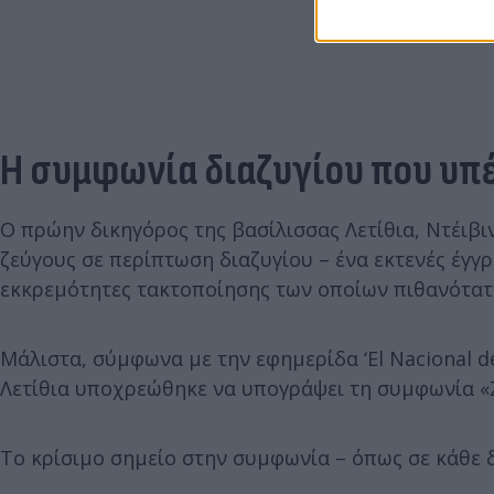
Η συμφωνία διαζυγίου που υπέ
Ο πρώην δικηγόρος της βασίλισσας Λετίθια, Ντέιβ
ζεύγους σε περίπτωση διαζυγίου – ένα εκτενές έγγ
εκκρεμότητες τακτοποίησης των οποίων πιθανότατ
Μάλιστα, σύμφωνα με την εφημερίδα ‘El Nacional d
Λετίθια υποχρεώθηκε να υπογράψει τη συμφωνία «Ζ
Το κρίσιμο σημείο στην συμφωνία – όπως σε κάθε δια