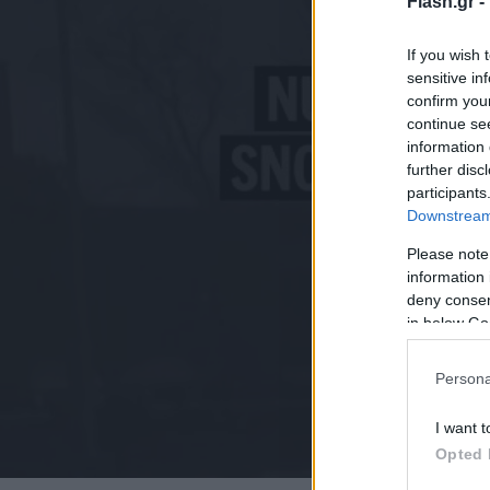
Flash.gr -
If you wish 
sensitive in
confirm you
continue se
information 
further disc
participants
Downstream 
Please note
information 
deny consent
in below Go
Persona
I want t
Opted 