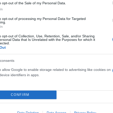
o opt-out of the Sale of my Personal Data.
αθητές της μέσης εκπαίδευσης να προσευχηθούν σε
In
ν Χριστουγέννων είχε υγρασία και λάσπη και αποφασ
to opt-out of processing my Personal Data for Targeted
ing.
 ρίξει χιόνι» είπε ένας μαθητής σε σχολείο του Ν
In
o opt-out of Collection, Use, Retention, Sale, and/or Sharing
Τρίτη, ενώ η περιοχή ετοιμαζόταν για τη χειρότερη
ersonal Data that Is Unrelated with the Purposes for which it
lected.
νομένης της πρώτης προειδοποίησης για χιονοθύελ
Out
consents
o allow Google to enable storage related to advertising like cookies on
evice identifiers in apps.
CONFIRM
Data Deletion
Data Access
Privacy Policy