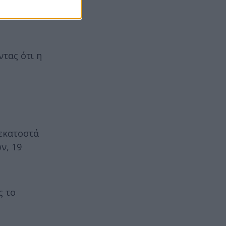
ντας ότι η
 εκατοστά
ν, 19
ς το