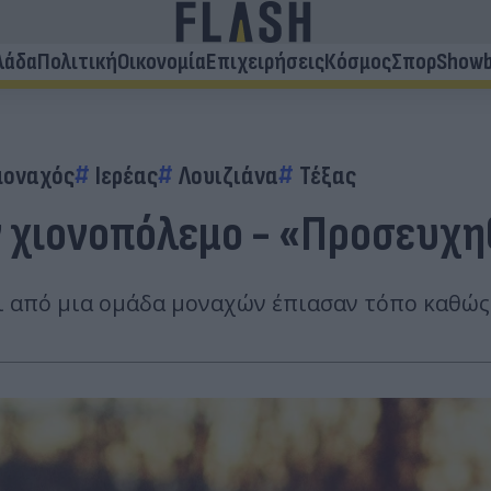
λάδα
Πολιτική
Οικονομία
Επιχειρήσεις
Κόσμος
Σπορ
Showb
μοναχός
Ιερέας
Λουιζιάνα
Τέξας
ν χιονοπόλεμο - «Προσευχηθ
όνι από μια ομάδα μοναχών έπιασαν τόπο καθώ