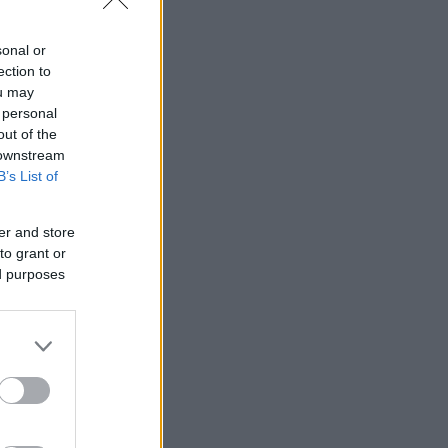
sonal or
ection to
ou may
 personal
out of the
 downstream
B’s List of
er and store
to grant or
ed purposes