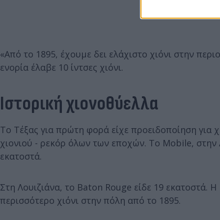
«Από το 1895, έχουμε δει ελάχιστο χιόνι στην περι
ενορία έλαβε 10 ίντσες χιόνι.
Ιστορική χιονοθύελλα
Το Τέξας για πρώτη φορά είχε προειδοποίηση για 
χιονιού - ρεκόρ όλων των εποχών. Το Mobile, στη
εκατοστά.
Στη Λουιζιάνα, το Baton Rouge είδε 19 εκατοστά. 
περισσότερο χιόνι στην πόλη από το 1895.