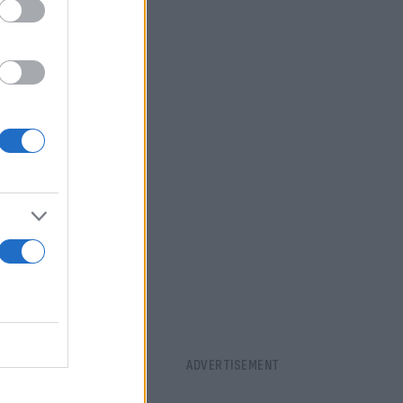
 διάφορους
ίσαμε να
άσβιλ.
 χειμερινή
λα στη