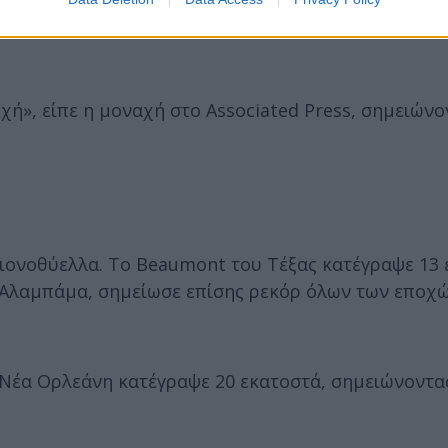
οχή», είπε η μοναχή στο Associated Press, σημειώνο
χιονοθύελλα. Το Beaumont του Τέξας κατέγραψε 13
ν Αλαμπάμα, σημείωσε επίσης ρεκόρ όλων των εποχώ
Η Νέα Ορλεάνη κατέγραψε 20 εκατοστά, σημειώνοντα