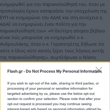
ενημερωθεί για την παρακολούθησή του, όταν με
τροπολογία έχουν καταργήσει την υποχρέωση της
ΕΥΠ να ενημερώνει την ΑΔΑΕ και στη συνέχεια η
ΑΔΑΕ να ενημερώνει έναν πολίτη για την
παρακολούθησή του». «Η δεύτερη απορία βέβαια
είναι πώς μπορούσε να ενημερωθεί ο κ.
Ανδρουλάκης, όταν ο κ. Γεραπετρίτης δήλωσε ότι
ούτε ο ίδιος ούτε κανείς ξέρει τους λόγους αυτής
της παρακολούθησης», συμπλήρωσε ο Νάσος
Ηλιόπουλος.
Flash.gr -
Do Not Process My Personal Information
If you wish to opt-out of the sale, sharing to third parties, or
processing of your personal or sensitive information for
targeted advertising by us, please use the below opt-out
section to confirm your selection. Please note that after your
opt-out request is processed you may continue seeing
interest-based ads based on personal information utilized by