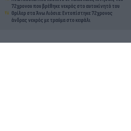
72χρονου που βρέθηκε νεκρός στο αυτοκίνητό του
Θρίλερ στα Άνω Λιόσια: Εντοπίστηκε 72χρονος
άνδρας νεκρός με τραύμα στο κεφάλι