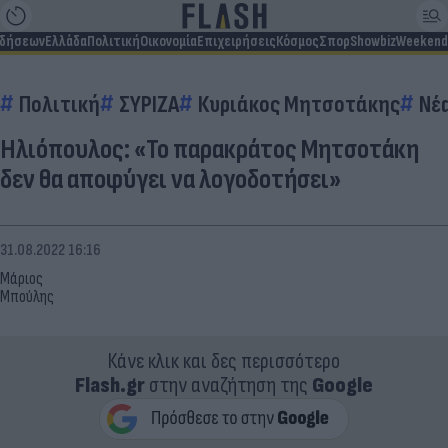
ιδήσεων
Ελλάδα
Πολιτική
Οικονομία
Επιχειρήσεις
Κόσμος
Σπορ
Showbiz
Weekend
Πολιτική
ΣΥΡΙΖΑ
Κυριάκος Μητσοτάκης
Νέ
Ηλιόπουλος: «Το παρακράτος Μητσοτάκη
δεν θα αποφύγει να λογοδοτήσει»
31.08.2022 16:16
Μάριος
Μπούλης
Κάνε κλικ και δες περισσότερο
Flash.gr
στην αναζήτηση της
Google