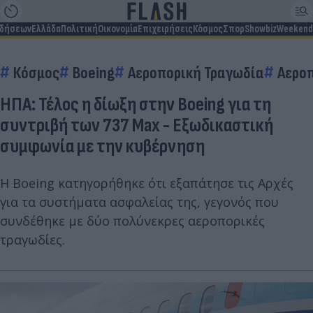
ιδήσεων
Ελλάδα
Πολιτική
Οικονομία
Επιχειρήσεις
Κόσμος
Σπορ
Showbiz
Weekend
Κόσμος
Boeing
Αεροπορική Τραγωδία
Αερο
ΗΠΑ: Τέλος η δίωξη στην Boeing για τη
συντριβή των 737 Max - Εξωδικαστική
συμφωνία με την κυβέρνηση
Η Boeing κατηγορήθηκε ότι εξαπάτησε τις Αρχές
για τα συστήματα ασφαλείας της, γεγονός που
συνδέθηκε με δύο πολύνεκρες αεροπορικές
τραγωδίες.