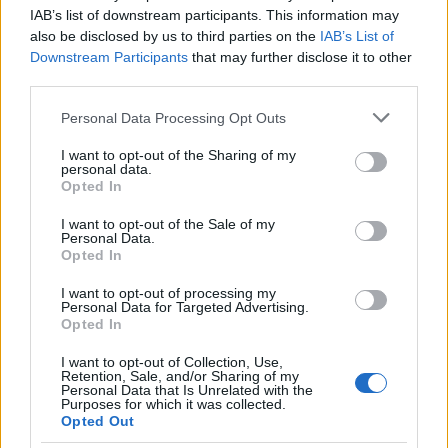
IAB’s list of downstream participants. This information may
also be disclosed by us to third parties on the
IAB’s List of
Downstream Participants
that may further disclose it to other
Φωτό: IMAGO / ZUMA Press Wire
third parties.
Το αμερικανικό Υπουργείο Δικαιοσύνης είχε
Please note that this website/app uses one or more Google
Personal Data Processing Opt Outs
services and may gather and store information including but
δηλώσει ότι η συμφωνία στην οποία έφτασε με την
not limited to your visit or usage behaviour. You may click to
I want to opt-out of the Sharing of my
Boeing, εξυπηρετούσε το δημόσιο συμφέρον πιο
personal data.
grant or deny consent to Google and its third-party tags to
Opted In
αποτελεσματικά από την παραπομπή της υπόθεσης
use your data for below specified purposes in below Google
consent section.
σε δίκη και τον κίνδυνο μιας ετυμηγορίας ενόρκων
I want to opt-out of the Sale of my
Personal Data.
που θα μπορούσε να γλιτώσει την εταιρεία από
Opted In
περαιτέρω τιμωρία.
I want to opt-out of processing my
Personal Data for Targeted Advertising.
Opted In
I want to opt-out of Collection, Use,
Retention, Sale, and/or Sharing of my
Personal Data that Is Unrelated with the
Purposes for which it was collected.
Opted Out