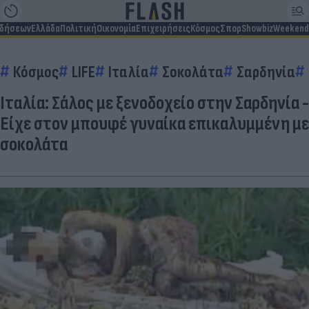
ιδήσεων
Ελλάδα
Πολιτική
Οικονομία
Επιχειρήσεις
Κόσμος
Σπορ
Showbiz
Weekend
Κόσμος
LIFE
Ιταλία
Σοκολάτα
Σαρδηνία
Ιταλία: Σάλος με ξενοδοχείο στην Σαρδηνία -
Είχε στον μπουφέ γυναίκα επικαλυμμένη με
σοκολάτα