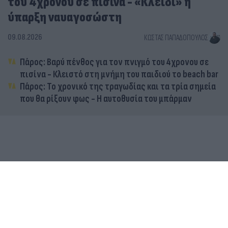
του 4χρονου σε πισίνα - «Κλειδί» η
ύπαρξη ναυαγοσώστη
09.08.2026
ΚΏΣΤΑΣ ΠΑΠΑΔΌΠΟΥΛΟΣ
Πάρος: Βαρύ πένθος για τον πνιγμό του 4χρονου σε
πισίνα - Κλειστό στη μνήμη του παιδιού το beach bar
Πάρος: Το χρονικό της τραγωδίας και τα τρία σημεία
που θα ρίξουν φως - Η αυτοθυσία του μπάρμαν