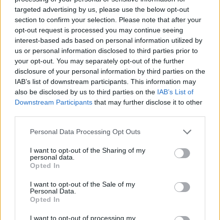
targeted advertising by us, please use the below opt-out
Η αλυσίδα που εκμεταλλεύεται το ξενοδοχείο Voi
section to confirm your selection. Please note that after your
Colonna, μετά την διάσταση που έλαβε η υπόθεση
opt-out request is processed you may continue seeing
interest-based ads based on personal information utilized by
στον ιταλικό Τύπο, υπογράμμισε ότι «ζητά
us or personal information disclosed to third parties prior to
συγγνώμη» και πως «ξεκίνησε εσωτερική έρευνα,
your opt-out. You may separately opt-out of the further
με στόχο να μην επαναληφθεί ποτέ άλλοτε κάτι
disclosure of your personal information by third parties on the
IAB’s list of downstream participants. This information may
παρόμοιο και να μην νιώσει κανένας πελάτης ότι
also be disclosed by us to third parties on the
IAB’s List of
προσβάλλεται».
Downstream Participants
that may further disclose it to other
third parties.
Please note that this website/app uses one or more Google
Personal Data Processing Opt Outs
services and may gather and store information including but
not limited to your visit or usage behaviour. You may click to
I want to opt-out of the Sharing of my
personal data.
grant or deny consent to Google and its third-party tags to
Opted In
use your data for below specified purposes in below Google
consent section.
I want to opt-out of the Sale of my
Personal Data.
Opted In
I want to opt-out of processing my