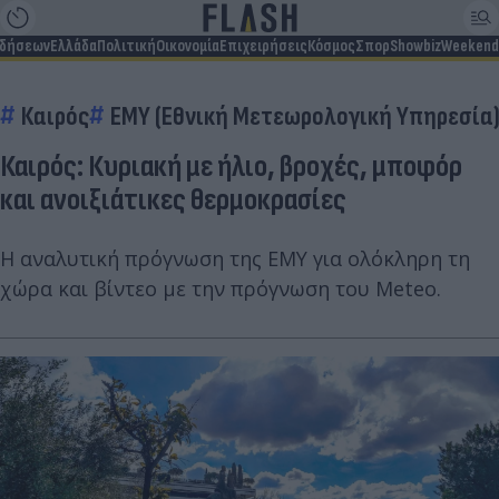
ιδήσεων
Ελλάδα
Πολιτική
Οικονομία
Επιχειρήσεις
Κόσμος
Σπορ
Showbiz
Weekend
Καιρός
ΕΜΥ (Εθνική Μετεωρολογική Υπηρεσία
Καιρός: Κυριακή με ήλιο, βροχές, μποφόρ
και ανοιξιάτικες θερμοκρασίες
Η αναλυτική πρόγνωση της ΕΜΥ για ολόκληρη τη
χώρα και βίντεο με την πρόγνωση του Meteo.