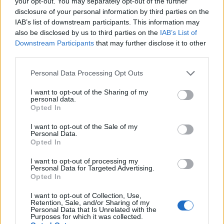
your opt-out. You may separately opt-out of the further
disclosure of your personal information by third parties on the
IAB’s list of downstream participants. This information may
also be disclosed by us to third parties on the
IAB’s List of
Downstream Participants
that may further disclose it to other
third parties.
Καιρός: Λίγες νεφώσεις παροδικά αυξημένες
Please note that this website/app uses one or more Google
Personal Data Processing Opt Outs
services and may gather and store information including but
με τοπικές βροχές μετά το μεσημέρι.
not limited to your visit or usage behaviour. You may click to
I want to opt-out of the Sharing of my
Ανεμοι: Νότιοι νοτιοανατολικοί 3 με 4 και
personal data.
grant or deny consent to Google and its third-party tags to
Opted In
από το απόγευμα στα ανατολικά του νομού
use your data for below specified purposes in below Google
ανατολικοί 4 με 5 μποφόρ.
consent section.
I want to opt-out of the Sale of my
Personal Data.
Θερμοκρασία: Από 06 έως 15 βαθμούς
Opted In
Κελσίου.
I want to opt-out of processing my
Personal Data for Targeted Advertising.
Opted In
Μακεδονία, Θράκη
I want to opt-out of Collection, Use,
Retention, Sale, and/or Sharing of my
Καιρός: Λίγες νεφώσεις παροδικά αυξημένες
Personal Data that Is Unrelated with the
Purposes for which it was collected.
στη δυτική – κεντρική Μακεδονία, όπου θα