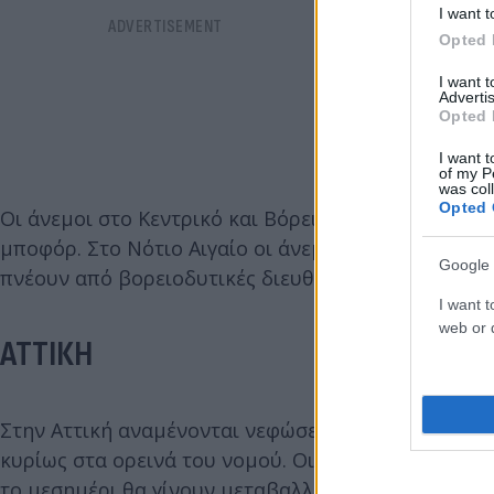
I want t
Opted 
I want 
Advertis
Opted 
I want t
of my P
was col
Opted 
Οι άνεμοι στο Κεντρικό και Βόρειο Αιγαίο θα πνέου
μποφόρ. Στο Νότιο Αιγαίο οι άνεμοι θα πνέουν από 
Google 
πνέουν από βορειοδυτικές διευθύνσεις 3 έως 5 και
I want t
web or d
ΑΤΤΙΚΗ
Στην Αττική αναμένονται νεφώσεις το μεσημέρι κα
κυρίως στα ορεινά του νομού. Οι άνεμοι θα πνέου
το μεσημέρι θα γίνουν μεταβαλλόμενοι ίδιας ένταση