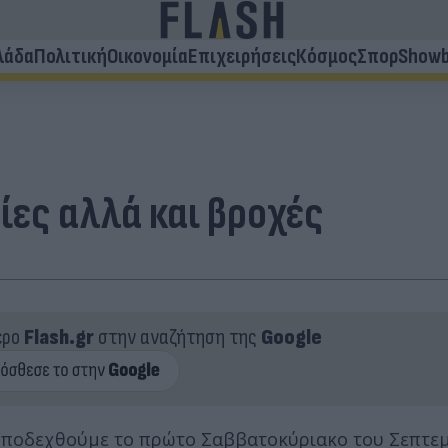
λάδα
Πολιτική
Οικονομία
Επιχειρήσεις
Κόσμος
Σπορ
Showb
ίες αλλά και βροχές
ερο
Flash.gr
στην αναζήτηση της
Google
 υποδεχθούμε το πρώτο Σαββατοκύριακο του Σεπτεμ