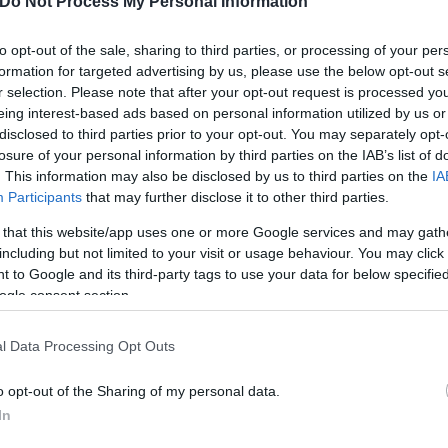
Do Not Process My Personal Information
 καταιγίδες θα σημειωθούν από το πρωί στη Θράκη,
μετά το απόγευμα θα εξασθενήσουν σημαντικά. Πιθ
to opt-out of the sale, sharing to third parties, or processing of your per
 στα ανατολικά της Θεσσαλίας και στη Στερεάς, στ
formation for targeted advertising by us, please use the below opt-out s
r selection. Please note that after your opt-out request is processed y
ί θα είναι τοπικά περιορισμένη. Οι συγκεντρώσεις 
eing interest-based ads based on personal information utilized by us or
ρείων ηπειρωτικών θα είναι σχετικά αυξημένες.
disclosed to third parties prior to your opt-out. You may separately opt-
losure of your personal information by third parties on the IAB’s list of
. This information may also be disclosed by us to third parties on the
IA
από 14 έως 27 βαθμούς Κελσίου, στην υπόλοιπη Μα
Participants
that may further disclose it to other third parties.
32, στην Ήπειρο από 16 έως 30, στη Στερεά από 19 
 that this website/app uses one or more Google services and may gath
πό 19 έως 29, στα νησιά του Βορείου Αιγαίου από 2
including but not limited to your visit or usage behaviour. You may click 
 έως 34, στις Κυκλάδες από 20 έως 31, στα Δωδεκάν
 to Google and its third-party tags to use your data for below specifi
ίου.
ogle consent section.
l Data Processing Opt Outs
o opt-out of the Sharing of my personal data.
In