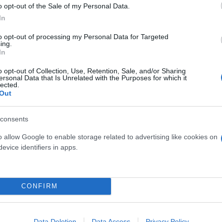
o opt-out of the Sale of my Personal Data.
In
to opt-out of processing my Personal Data for Targeted
ing.
In
o opt-out of Collection, Use, Retention, Sale, and/or Sharing
ersonal Data that Is Unrelated with the Purposes for which it
lected.
Out
ν από βορειοδυτικές διευθύνσεις 2 έως 4 και τοπικά
δυτικές διευθύνσεις 3 έως 5 μποφόρ. Στο Ιόνιο οι ά
consents
 από το μεσημέρι 4 έως 6 μποφόρ.
o allow Google to enable storage related to advertising like cookies on
evice identifiers in apps.
CONFIRM
ι απόγευμα οπότε υπάρχει και πιθανότητα τοπικών
ν αρχικά από βορειοδυτικές διευθύνσεις έως 3 μπο
ς. Η ορατότητα έως το πρωί θα είναι τοπικά περιορ
Data Deletion
Data Access
Privacy Policy