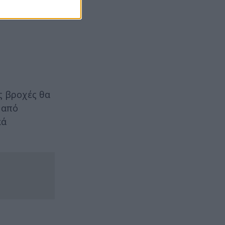
Αθηνών θα
ς βροχές θα
 από
κά