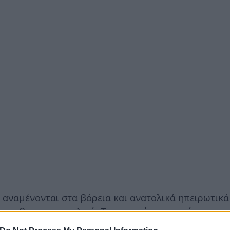
ς αναμένονται στα βόρεια και ανατολικά ηπειρωτικά
ν στα βορειοανατολικά. Το μεσημέρι και απόγευμα τ
ινά ηπειρωτικά, στα ορεινά της Κρήτης αλλά και σ