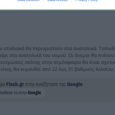
χετικά αυξημένες. Η θερμοκρασία στο κέντρο των 
 σταδιακά θα περιοριστούν στα ανατολικά. Τοπικέ
έρι στα ανατολικά του νομού. Οι άνεμοι θα πνέουν
κεντρώσεις σκόνης στην ατμόσφαιρα θα είναι σχετι
νίκης θα κυμανθεί από 22 έως 31 βαθμούς Κελσίου.
ερο
Flash.gr
στην αναζήτηση της
Google