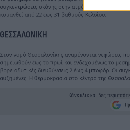
συγκεντρώσεις σκόνης στην ατμόσφαιρα θα είναι σ
κυμανθεί από 22 έως 31 βαθμούς Κελσίου.
ΘΕΣΣΑΛΟΝΙΚΗ
Στον νομό Θεσσαλονίκης αναμένονται νεφώσεις που
σημειωθούν έως το πρωί και ενδεχομένως το μεσημ
βορειοδυτικές διευθύνσεις 2 έως 4 μποφόρ. Οι συγ
αυξημένες. Η θερμοκρασία στο κέντρο της Θεσσαλο
Κάνε κλικ και δες περισσότ