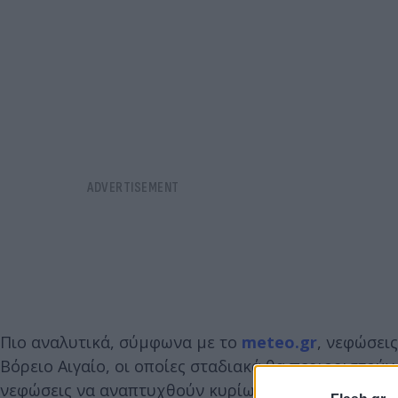
Πιο αναλυτικά, σύμφωνα με το
meteo.gr
, νεφώσει
Βόρειο Αιγαίο, οι οποίες σταδιακά θα περιοριστού
νεφώσεις να αναπτυχθούν κυρίως στα υπόλοιπα ορε