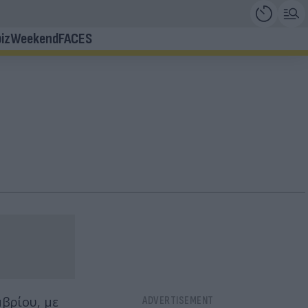
iz
Weekend
FACES
βρίου, με