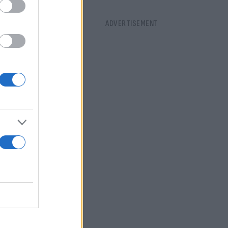
 έως 5
νεμοι θα
 βροχών
φόρ όμως από
ισμένη. Οι