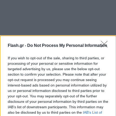
Flash.gr -
Do Not Process My Personal Information
If you wish to opt-out of the sale, sharing to third parties, or
Η «μόδα» έφτασε πλέον και στην Ελλάδα, καθώς
processing of your personal or sensitive information for
στα social media ανέβηκε ένα βίντεο με «ψυχές»
targeted advertising by us, please use the below opt-out
έξω από νεκροταφείο, τις οποίες… διαισθάνθηκε
section to confirm your selection. Please note that after your
opt-out request is processed you may continue seeing
και κατέγραψε η κάμερα του Tesla που οδηγούσε
interest-based ads based on personal information utilized by
μια κοπέλα. Πολλοί χρήστες σχολιάζουν
us or personal information disclosed to third parties prior to
χιουμοριστικά — ιδιαίτερα για ένα «φάντασμα με
your opt-out. You may separately opt-out of the further
disclosure of your personal information by third parties on the
ποδήλατο» που εμφανίζεται στιγμιαία στην εικόνα.
IAB’s list of downstream participants. This information may
also be disclosed by us to third parties on the
IAB’s List of