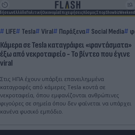
ιδήσεων
Ελλάδα
Πολιτική
Οικονομία
Επιχειρήσεις
Κόσμος
Σπορ
Showbiz
Weekend
LIFE
Tesla
Viral
Παράξενα
Social Media
φ
Κάμερα σε Tesla καταγράφει «φαντάσματα»
έξω από νεκροταφείο - Το βίντεο που έγινε
viral
Στις ΗΠΑ έχουν υπάρξει επανειλημμένα
καταγραφές από κάμερες Tesla κοντά σε
νεκροταφεία, όπου εμφανίζονται ανθρώπινες
φιγούρες σε σημεία όπου δεν φαίνεται να υπάρχει
κανένα φυσικό εμπόδιο.