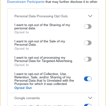
A Tesla driver showed off the people walking that
Downstream Participants
that may further disclose it to other
third parties.
the car detected while passing a cemetery.
@elonmusk
Please note that this website/app uses one or more Google
Personal Data Processing Opt Outs
services and may gather and store information including but
Could this be real?
#tesla
#elonmusk
#spacex
not limited to your visit or usage behaviour. You may click to
I want to opt-out of the Sharing of my
pic.twitter.com/PPVZnxqc0d
personal data.
grant or deny consent to Google and its third-party tags to
Opted In
— Scarface (@scarfaceroar)
September 20, 2025
use your data for below specified purposes in below Google
consent section.
I want to opt-out of the Sale of my
Personal Data.
«Το AI μοντέλο της Tesla έχει εκπαιδευτεί να
Opted In
βλέπει σχήματα και να τα μεταφράζει σε εικονίδια
I want to opt-out of processing my
(π.χ. άνθρωπος, ποδήλατο, κώνος). Όταν
Personal Data for Targeted Advertising.
Opted In
μπερδευτεί (ιδίως σε συνθήκες χαμηλού φωτισμού)
, προβάλλει φιγούρες που δεν υπάρχουν
I want to opt-out of Collection, Use,
Retention, Sale, and/or Sharing of my
πραγματικά. Έχει καταγραφεί σε πολλά μέρη του
Personal Data that Is Unrelated with the
Purposes for which it was collected.
κόσμου, όχι μόνο στην Ελλάδα».
Opted Out
Google consents