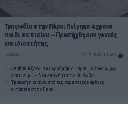
Τραγωδία στην Πάρο: Πνίγηκε 4χρονο
παιδί σε πισίνα – Προσήχθησαν γονείς
και ιδιοκτήτης
08.08.2026
ΚΏΣΤΑΣ ΠΑΠΑΔΌΠΟΥΛΟΣ
Αναβαθμίζεται το αεροδρόμιο Πάρου με έργα 45,44
εκατ. ευρώ – Νέα εποχή για τις Κυκλάδες
Τραγική η εικόνα από τις τεράστιες καμένες
εκτάσεις στην Πάρο