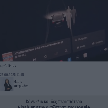
πηγή: TikTok
25.09.2025 11:15
Μαρία
Κατρινάκη
Κάνε κλικ και δες περισσότερο
Flash.gr
στην αναζήτηση της
Google