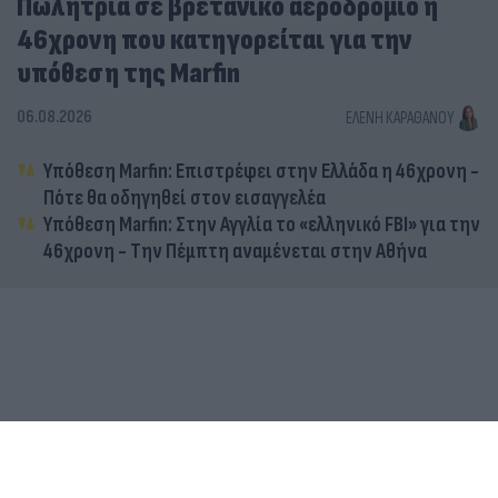
Πωλήτρια σε βρετανικό αεροδρόμιο η
46χρονη που κατηγορείται για την
υπόθεση της Marfin
06.08.2026
ΕΛΈΝΗ ΚΑΡΑΘΆΝΟΥ
Υπόθεση Marfin: Επιστρέφει στην Ελλάδα η 46χρονη -
Πότε θα οδηγηθεί στον εισαγγελέα
Υπόθεση Marfin: Στην Αγγλία το «ελληνικό FBI» για την
46χρονη - Την Πέμπτη αναμένεται στην Αθήνα