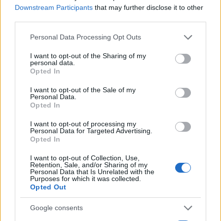
Downstream Participants
that may further disclose it to other
third parties.
Please note that this website/app uses one or more Google
Personal Data Processing Opt Outs
services and may gather and store information including but
not limited to your visit or usage behaviour. You may click to
I want to opt-out of the Sharing of my
personal data.
grant or deny consent to Google and its third-party tags to
Opted In
use your data for below specified purposes in below Google
consent section.
I want to opt-out of the Sale of my
Personal Data.
Πηγή: ΑΠΕ-ΜΠΕ
Opted In
I want to opt-out of processing my
Personal Data for Targeted Advertising.
Κάνε κλικ και δες περισσότερο
Opted In
Flash.gr
στην αναζήτηση της
Google
I want to opt-out of Collection, Use,
Retention, Sale, and/or Sharing of my
Personal Data that Is Unrelated with the
Purposes for which it was collected.
Opted Out
Google consents
Διάβασε σχετικά