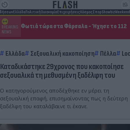
ιδήσεων
Ελλάδα
Πολιτική
Οικονομία
Επιχειρήσεις
Κόσμος
Σπορ
Showbiz
Weekend
Φωτιά τώρα στα Φάρσαλα - Ήχησε το 112
BREAKING
NEWS
Ελλάδα
Σεξουαλική κακοποίηση
Πέλλα
Lo
Καταδικάστηκε 29χρονος που κακοποίησε
σεξουαλικά τη μεθυσμένη ξαδέλφη του
Ο κατηγορούμενος αποδέχθηκε εν μέρει τη
σεξουαλική επαφή, επισημαίνοντας πως η δεύτερη
ξαδέλφη του καταλάβαινε τι έκανε.