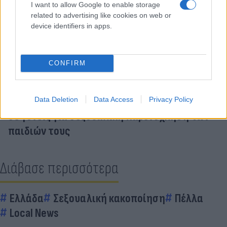
I want to allow Google to enable storage
related to advertising like cookies on web or
Καταδίκη 44 ετών σε 63χρονο για βιασμό δύο
device identifiers in apps.
12χρονων -«Είχαμε συναισθηματικούς
δεσμούς», είπε στο ΜΟΔ
CONFIRM
Κάθειρξη 5,5 χρόνων με αναστολή σε 50χρονο
για απόπειρα βιασμού 75χρονης στο Αγρίνιο
Φρίκη στη Λέρο: Πολυετείς ποινές φυλάκισης
Data Deletion
Data Access
Privacy Policy
σε γονείς για σεξουαλική παρενόχληση των
παιδιών τους
Διάβασε περισσότερα
Ελλάδα
Σεξουαλική κακοποίηση
Πέλλα
Local News