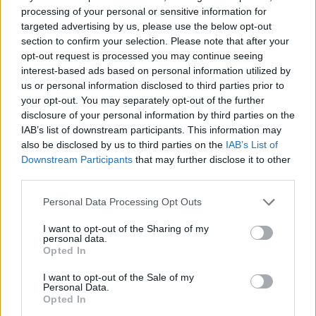
Προστασίας του Πολίτη».
processing of your personal or sensitive information for
targeted advertising by us, please use the below opt-out
section to confirm your selection. Please note that after your
Για τις
προσλήψεις
στο δημόσιο
, η κα Κεραμέως
opt-out request is processed you may continue seeing
σημείωσε ότι γίνονται διαρκώς, στον κανόνα 1: 1.
interest-based ads based on personal information utilized by
Πέρυσι είχαμε περίπου 16 χιλιάδες αποχωρήσεις
us or personal information disclosed to third parties prior to
και αυτό σημαίνει ότι μπορούμε να κάνουμε 16
your opt-out. You may separately opt-out of the further
disclosure of your personal information by third parties on the
χιλιάδες προσλήψεις. Το πως θα κάνουμε αυτές τις
IAB’s list of downstream participants. This information may
προσλήψεις, που θα δώσουμε βάρος, επαφίεται
also be disclosed by us to third parties on the
IAB’s List of
στην κυβέρνηση. Έχει δοθεί πολύ μεγάλο βάρος
Downstream Participants
that may further disclose it to other
third parties.
στον κλάδο της υγείας. Έχει αποφασιστεί από την
κυβέρνηση και από τον ίδιο τον Πρωθυπουργό να
Please note that this website/app uses one or more Google
Personal Data Processing Opt Outs
δοθεί ιδιαίτερο βάρος στην υγεία. Από τις 16
services and may gather and store information including but
not limited to your visit or usage behaviour. You may click to
I want to opt-out of the Sharing of my
χιλιάδες προσλήψεις, η μερίδα του λέοντος θα
personal data.
grant or deny consent to Google and its third-party tags to
Opted In
δοθεί στην υγεία. Άρα, ιδιαίτερη έμφαση στην υγεία
use your data for below specified purposes in below Google
στην οποία έχουμε διαπιστωμένες ανάγκες.
consent section.
I want to opt-out of the Sale of my
Personal Data.
Opted In