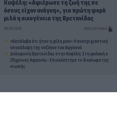
Κυψέλη: «Αφιέρωσε τη ζωή της σε
όσους είχαν ανάγκη», για πρώτη φορά
μιλά η οικογένεια της Βρετανίδας
06.08.2026
ΜΑΡΊΑ ΚΑΤΡΙΝΆΚΗ
«Κατάλαβα ότι ήταν η φίλη μου»: Η ανατριχιαστική
αποκάλυψη της συζύγου του Αφγανού
Δολοφονία Βρετανίδας στην Κυψέλη: Στη φυλακή ο
26χρονος Αφγανός- Επικαλέστηκε το δικαίωμα της
σιωπής