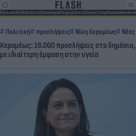
ιδήσεων
Ελλάδα
Πολιτική
Οικονομία
Επιχειρήσεις
Κόσμος
Σπορ
Showbiz
Weekend
Πολιτική
προσλήψεις
Νίκη Κεραμέως
Νέες
Κεραμέως: 16.000 προσλήψεις στο δημόσιο,
με ιδιαίτερη έμφαση στην υγεία