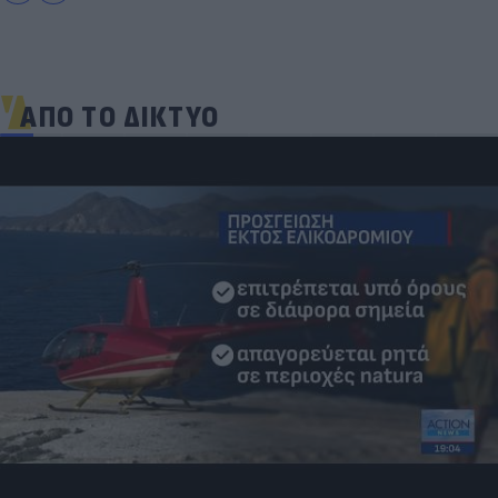
ΑΠΟ ΤΟ ΔΙΚΤΥΟ
Στη «δίνη» του υπερτουρισμού τα Κουφονήσια:
Από «απάτητος» παράδεισος σε... κοσμοπολίτικο
νησί