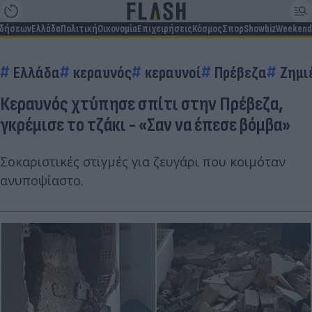
ιδήσεων
Ελλάδα
Πολιτική
Οικονομία
Επιχειρήσεις
Κόσμος
Σπορ
Showbiz
Weekend
Ελλάδα
κεραυνός
κεραυνοί
Πρέβεζα
Ζημι
Κεραυνός χτύπησε σπίτι στην Πρέβεζα,
γκρέμισε το τζάκι - «Σαν να έπεσε βόμβα»
Σοκαριστικές στιγμές για ζευγάρι που κοιμόταν
ανυποψίαστο.