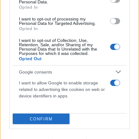
Personal Data.
Opted In
I want to opt-out of processing my
Φωτιές: Ξεκινούν οι αιτήσεις για
Personal Data for Targeted Advertising.
Opted In
αποζημιώσεις στους πυρόπληκτους – Τα
ποσά και τα δικαιολογητικά
I want to opt-out of Collection, Use,
Retention, Sale, and/or Sharing of my
Personal Data that Is Unrelated with the
10.08.2026
Purposes for which it was collected.
Opted Out
Google consents
I want to allow Google to enable storage
related to advertising like cookies on web or
device identifiers in apps.
CONFIRM