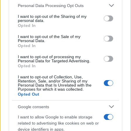
Please note that this website/app uses one or more Google
Personal Data Processing Opt Outs
services and may gather and store information including but
not limited to your visit or usage behaviour. You may click to
I want to opt-out of the Sharing of my
personal data.
grant or deny consent to Google and its third-party tags to
Opted In
use your data for below specified purposes in below Google
consent section.
I want to opt-out of the Sale of my
Personal Data.
Opted In
I want to opt-out of processing my
Personal Data for Targeted Advertising.
Opted In
I want to opt-out of Collection, Use,
Retention, Sale, and/or Sharing of my
Personal Data that Is Unrelated with the
Purposes for which it was collected.
Opted Out
Google consents
I want to allow Google to enable storage
related to advertising like cookies on web or
device identifiers in apps.