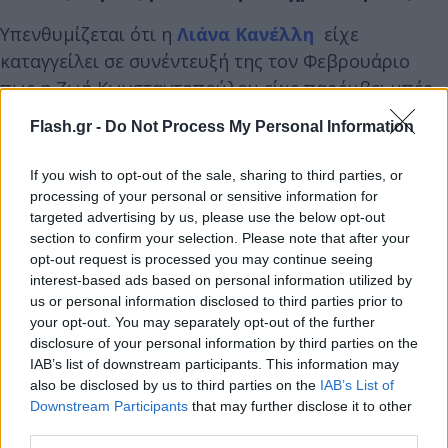
Υπενθυμίζεται ότι η
Λιάνα Κανέλλη
είχε
καταγγείλει σε συνέντευξή της τον Φεβρουάριο
πως η Ζωή Κωνσταντοπούλου είχε παρέμβει υπέρ
της παρουσίας του Ηλία Κασιδιάρη στη Βουλή, ενώ
Flash.gr -
Do Not Process My Personal Information
–όπως είπε– έχει ακούσει εγκωμιαστικά σχόλια για
εκείνη «από χρυσαυγίτικα στόματα».
If you wish to opt-out of the sale, sharing to third parties, or
processing of your personal or sensitive information for
targeted advertising by us, please use the below opt-out
Παράλληλα, κατηγόρησε την πρόεδρο της Πλεύσης
section to confirm your selection. Please note that after your
Ελευθερίας ότι κάνει κατάχρηση των
opt-out request is processed you may continue seeing
κοινοβουλευτικών της προνομίων, μιλάει όποτε
interest-based ads based on personal information utilized by
θέλει αγνοώντας τον κανονισμό, ενώ
us or personal information disclosed to third parties prior to
your opt-out. You may separately opt-out of the further
εκμεταλλεύεται πολιτικά ακόμη και την τραγωδία
disclosure of your personal information by third parties on the
των Τεμπών.
IAB’s list of downstream participants. This information may
also be disclosed by us to third parties on the
IAB’s List of
Downstream Participants
that may further disclose it to other
third parties.