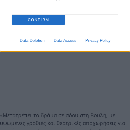
CONFIRM
Data Deletion
Data Access
Privacy Policy
«Μετατρέπει το δράμα σε σόου στη Βουλή, με
υψωμένες γροθιές και θεατρικές αποχωρήσεις για