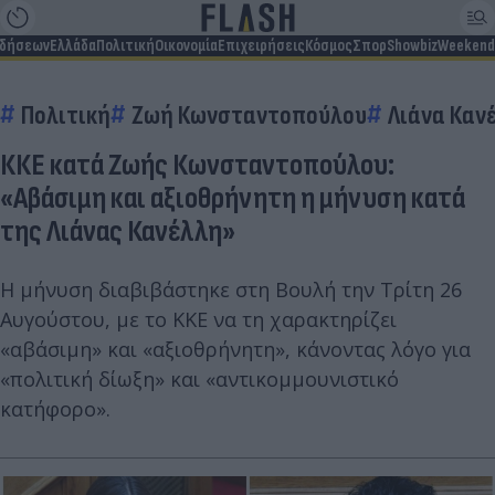
ιδήσεων
Ελλάδα
Πολιτική
Οικονομία
Επιχειρήσεις
Κόσμος
Σπορ
Showbiz
Weekend
Πολιτική
Ζωή Κωνσταντοπούλου
Λιάνα Καν
ΚΚΕ κατά Ζωής Κωνσταντοπούλου:
«Αβάσιμη και αξιοθρήνητη η μήνυση κατά
της Λιάνας Κανέλλη»
Η μήνυση διαβιβάστηκε στη Βουλή την Τρίτη 26
Αυγούστου, με το ΚΚΕ να τη χαρακτηρίζει
«αβάσιμη» και «αξιοθρήνητη», κάνοντας λόγο για
«πολιτική δίωξη» και «αντικομμουνιστικό
κατήφορο».