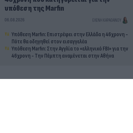
υπόθεση της Marfin
06.08.2026
ΕΛΈΝΗ ΚΑΡΑΘΆΝΟΥ
Υπόθεση Marfin: Επιστρέφει στην Ελλάδα η 46χρονη -
Πότε θα οδηγηθεί στον εισαγγελέα
Υπόθεση Marfin: Στην Αγγλία το «ελληνικό FBI» για την
46χρονη - Την Πέμπτη αναμένεται στην Αθήνα