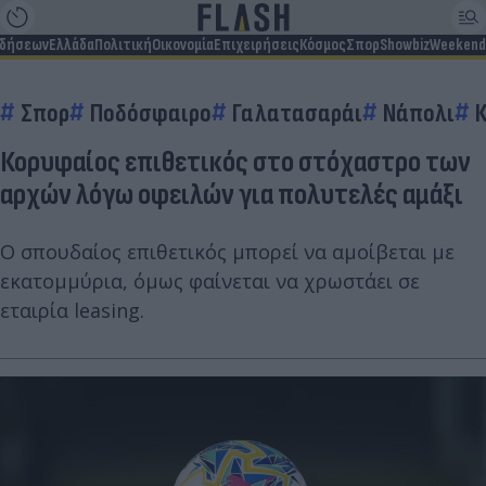
ιδήσεων
Ελλάδα
Πολιτική
Οικονομία
Επιχειρήσεις
Κόσμος
Σπορ
Showbiz
Weekend
Σπορ
Ποδόσφαιρο
Γαλατασαράι
Νάπολι
Κορυφαίος επιθετικός στο στόχαστρο των
αρχών λόγω οφειλών για πολυτελές αμάξι
Ο σπουδαίος επιθετικός μπορεί να αμοίβεται με
εκατομμύρια, όμως φαίνεται να χρωστάει σε
εταιρία leasing.