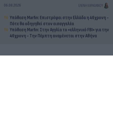
06.08.2026
ΕΛΈΝΗ ΚΑΡΑΘΆΝΟΥ
Υπόθεση Marfin: Επιστρέφει στην Ελλάδα η 46χρονη -
Πότε θα οδηγηθεί στον εισαγγελέα
Υπόθεση Marfin: Στην Αγγλία το «ελληνικό FBI» για την
46χρονη - Την Πέμπτη αναμένεται στην Αθήνα