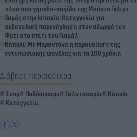
Επίσημη καταγγελία της Ίντερ στην UEFA για το
πλαστικό γήπεδο-παγίδα της Μπόντο Γκλιμτ
Χαμός στην Ισπανία: Καταγγελία για
σεξουαλική παρενόχληση στον αδερφό του
Φατί στο σπίτι του Γιαμάλ
Νάπολι: Με Μαραντόνα η παρουσίαση της
εντυπωσιακής φανέλας για τα 100 χρόνια
Διάβασε περισσότερα
Σπορ
Ποδόσφαιρο
Γαλατασαράι
Νάπολι
Καταγγελία