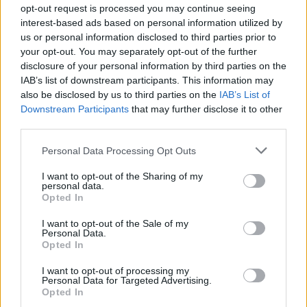
opt-out request is processed you may continue seeing
interest-based ads based on personal information utilized by
Αν αναλογιστεί κανείς τις απολαβές του
us or personal information disclosed to third parties prior to
Νιγηριανού ποδοσφαιριστή, το ποσό μοιάζει
your opt-out. You may separately opt-out of the further
αμελητέο. Ο Οσιμέν όταν αγωνιζόταν στην Νάπολι
disclosure of your personal information by third parties on the
είχε ένα συμβόλαιο του ύψους των
10.000.000
IAB’s list of downstream participants. This information may
also be disclosed by us to third parties on the
IAB’s List of
ετησίως
ενώ τώρα στην Γαλατάσαραϊ οι ετήσιες
Downstream Participants
that may further disclose it to other
απολαβές του ξεπερνούν τα
18 εκατομμύρια
third parties.
ευρώ
. Επίσης σύμφωνα με την εφημερίδα
Il Giorno
Please note that this website/app uses one or more Google
Personal Data Processing Opt Outs
η μήνυση κατατέθηκε στο αστυνομικό τμήμα των
services and may gather and store information including but
Καραμπινιέρων στο Κρεσεντσάγκο, ενώ αξίζει να
not limited to your visit or usage behaviour. You may click to
I want to opt-out of the Sharing of my
personal data.
αναφέρουμε πως ο επιθετικός εθεάθη ένα μήνα
grant or deny consent to Google and its third-party tags to
Opted In
use your data for below specified purposes in below Google
πρίν στο Λάγος να οδηγεί μια πολυτελή
consent section.
I want to opt-out of the Sale of my
Lamborghini.
Personal Data.
Opted In
I want to opt-out of processing my
Personal Data for Targeted Advertising.
Opted In