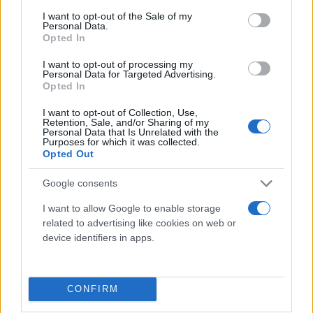
κάνουμε να την αλλάξουμε και θα την βρούμε
consent section.
I want to opt-out of the Sale of my
μπροστά μας. Ο ίδιος δήλωσε πως δεν είναι
Personal Data.
Opted In
βιώσιμη και εκτίμησε ότι τα επόμενα δύο χρόνια η
χώρα θα αντιμετωπίσει δυσκολίες στην
I want to opt-out of processing my
Personal Data for Targeted Advertising.
προσέλκυση ξένων επενδύσεων. Επίσης, έθιξε το
Opted In
θέμα της περιορισμένης δυνατότητα των εταιρειών
I want to opt-out of Collection, Use,
να υλοποιήσουν τον τεράστιο όγκο ανεκτέλεστων
Retention, Sale, and/or Sharing of my
Personal Data that Is Unrelated with the
έργων.
Purposes for which it was collected.
Opted Out
Έσπευσε να κλείσει την Βασιλίσσης Όλγας
Google consents
I want to allow Google to enable storage
Εξέλιξη υπάρχει στο θέμα της Βασιλίσσης Όλγας.
related to advertising like cookies on web or
Μετά τις δηλώσεις του νέου Δημάρχου Αθηναίων
device identifiers in apps.
Χάρη Δούκα
, προεκλογικά και μετεκλογικά ότι θα
ξανανοίξει τον δρόμο– έτρεξε η υπουργός
CONFIRM
Πολιτισμού
Λίνα Μενδώνη
και έκλεισε οριστικά