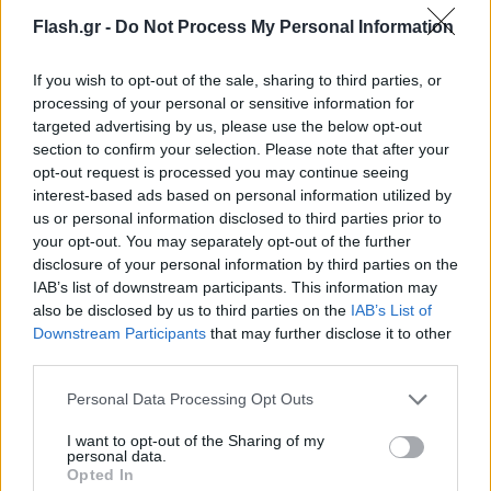
χρόνο ρεκόρ για τα δεδομένα της δουλειάς, σε ένα
Flash.gr -
Do Not Process My Personal Information
μήνα. Είναι ενδεικτικό ότι δύο μέρες μετά την
ανακοίνωση έχουν προσληφθεί οι σύμβουλοι του
If you wish to opt-out of the sale, sharing to third parties, or
ΤΧΣ, όπως προβλέπεται από τη νομοθεσία κι όλα
processing of your personal or sensitive information for
targeted advertising by us, please use the below opt-out
κινούνται γρήγορα.
section to confirm your selection. Please note that after your
opt-out request is processed you may continue seeing
Αθήνα, αφόρητη πόλη
interest-based ads based on personal information utilized by
us or personal information disclosed to third parties prior to
your opt-out. You may separately opt-out of the further
Στο συνέδριο της Prodexpo ακούστηκε μία άποψη
disclosure of your personal information by third parties on the
IAB’s list of downstream participants. This information may
που θα πρέπει να κινητοποιήσει τους αρμόδιους
also be disclosed by us to third parties on the
IAB’s List of
φορείς. O
Δημήτρης Ανδριόπουλος
, διευθύνων
Downstream Participants
that may further disclose it to other
Σύμβουλος της Dimand, από τους πιο έμπειρους
third parties.
στο real estate, σημείωσε πως ένας από τους
Please note that this website/app uses one or more Google
Personal Data Processing Opt Outs
σημαντικούς κινδύνους είναι η καθημερινότητα
services and may gather and store information including but
που έχουμε δημιουργήσει στην πόλη. Μια
not limited to your visit or usage behaviour. You may click to
I want to opt-out of the Sharing of my
personal data.
grant or deny consent to Google and its third-party tags to
καθημερινότητα που δεν αντέχεται αλλά δεν
Opted In
use your data for below specified purposes in below Google