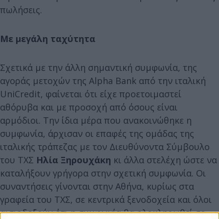
πωλήσεις.
Με μεγάλη ταχύτητα
Σχετικά με την άλλη σημαντική συμφωνία, της
αγοράς μετοχών της Alpha Bank από την ιταλική
UniCredit, φαίνεται ότι είχε προετοιμαστεί
αθόρυβα και με προσοχή από όσους είναι
αρμόδιοι. Την ίδια μέρα που ανακοινώθηκε η
συμφωνία, άρχισαν οι επαφές της ομάδας της
ιταλικής τράπεζας με τον Διευθύνοντα Σύμβουλο
του ΤΧΣ
Ηλία Ξηρουχάκη
κι άλλα στελέχη ώστε να
καταλήξουν γρήγορα στην σχετική συμφωνία. Οι
συναντήσεις γίνονται στην Αθήνα, κυρίως στα
γραφεία του ΤΧΣ, σε κεντρικά ξενοδοχεία και όλοι
αισιοδοξούν ότι η συμφωνία θα ολοκληρωθεί σε