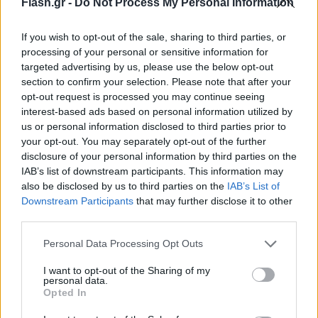
επιδημιολογικού κινδύνου πιθανής εγχώριας
Flash.gr -
Do Not Process My Personal Information
μετάδοσης της ελονοσίας με τη συλλογή
If you wish to opt-out of the sale, sharing to third parties, or
δημογραφικών ή και άλλων κρίσιμων στοιχείων σε
processing of your personal or sensitive information for
περιοχές όπου διαμένουν και εργάζονται εργάτες
targeted advertising by us, please use the below opt-out
γης, όπως και δράσεις αξιολόγησης σε τοπικό
section to confirm your selection. Please note that after your
επίπεδο της παραγωγικότητας του δικτύου
opt-out request is processed you may continue seeing
interest-based ads based on personal information utilized by
ανθρωπογενών λυμάτων, με τη συλλογή
us or personal information disclosed to third parties prior to
δεδομένων ποιοτικού χαρακτήρα που αφορούν τη
your opt-out. You may separately opt-out of the further
διαχείριση των ανθρωπογενών εστιών
disclosure of your personal information by third parties on the
IAB’s list of downstream participants. This information may
αναπαραγωγής κουνουπιών στο αστικό σύστημα
also be disclosed by us to third parties on the
IAB’s List of
(με έμφαση στην καταγραφή των σηπτικών
Downstream Participants
that may further disclose it to other
βόθρων).
third parties.
Please note that this website/app uses one or more Google
Personal Data Processing Opt Outs
services and may gather and store information including but
«Με την υλοποίηση όλων αυτών των δράσεων, η
not limited to your visit or usage behaviour. You may click to
I want to opt-out of the Sharing of my
personal data.
grant or deny consent to Google and its third-party tags to
Περιφέρεια Κρήτης στοχεύει στην ενίσχυση των
Opted In
use your data for below specified purposes in below Google
πολλαπλών φραγμών μετάδοσης ασθενειών από
consent section.