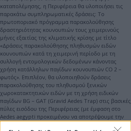
καταπολέμησης, η Περιφέρεια θα υλοποιήσει τις
παρακάτω συμπληρωματικές δράσεις: Το
πρωτοποριακό πρόγραμμα παρακολούθησης
δραστηριότητας κουνουπιών τους χειμερινούς
μήνες εξαιτίας της κλιματικής κρίσης με τίτλο
«Δράσεις παρακολούθησης πληθυσμών ειδών
κουνουπιών κατά τη χειμερινή περίοδο με τη
συλλογή εντομολογικών δεδομένων κάνοντας
χρήση κατάλληλων παγίδων κουνουπιών CO 2 –
φωτός». Επιπλέον, θα υλοποιηθούν δράσεις
παρακολούθησης του πληθυσμού ξενικών
χωροκατακτητικών ειδών με τη χρήση ειδικών
παγίδων BG – GAT (Gravid Aedes Trap) στις βασικές
πύλες εισόδου της Περιφέρειας (με έμφαση στο
Aedes aegypti προκειμένου να αποτρέψουμε την
εγκατάστασή του), αλλά και δράσεις εκτίμησης