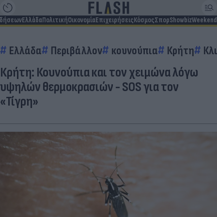
ιδήσεων
Ελλάδα
Πολιτική
Οικονομία
Επιχειρήσεις
Κόσμος
Σπορ
Showbiz
Weekend
Ελλάδα
Περιβάλλον
κουνούπια
Κρήτη
Κλ
Κρήτη: Κουνούπια και τον χειμώνα λόγω
υψηλών θερμοκρασιών - SOS για τον
«Τίγρη»