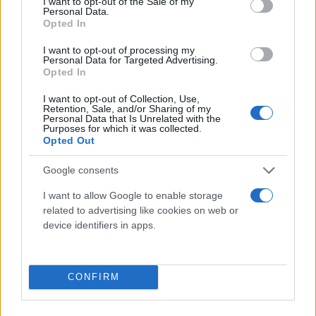
I want to opt-out of the Sale of my
κουνούπια ταυτόχρονα με τη διασφάλιση
Personal Data.
Opted In
πολλαπλών οφελών που αφορούν μεταξύ άλλων
στην ενίσχυση της προστασίας της Δημόσιας Υγείας
I want to opt-out of processing my
Personal Data for Targeted Advertising.
μέσω της καλύτερης αποτύπωσης και αξιολόγησης
Opted In
του επιδημιολογικού κινδύνου (ιός Δυτικού
I want to opt-out of Collection, Use,
Νείλου, Ελονοσία, Δάγκειος πυρετός κλπ), την
Retention, Sale, and/or Sharing of my
Personal Data that Is Unrelated with the
αξιολόγηση της όχλησης καθ’ όλη τη διάρκεια του
Purposes for which it was collected.
Opted Out
χρόνου, αλλά και τη μελέτη της διακύμανσης των
ακμαίων πληθυσμών κουνουπιών
Google consents
χωροκατακτητικών» επισήμανε ο κ. Παπαδάκης,
I want to allow Google to enable storage
συμπληρώνοντας ότι σημαντικά είναι τα
related to advertising like cookies on web or
αποτελέσματα και από τις ενημερωτικές
device identifiers in apps.
εκδηλώσεις που έχει διοργανώσει η Περιφέρεια για
την ευαισθητοποίηση και την ενημέρωση των
κατοίκων σχετικά με το έργο καταπολέμησης
CONFIRM
κουνουπιών τα τελευταία δύο χρόνια στο Ηράκλειο
Κρήτης. Μάλιστα, όπως επισήμανε, μέσα στο 2024