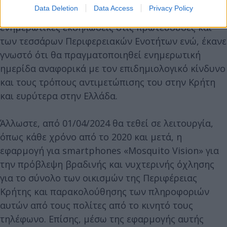
Data Deletion
Data Access
Privacy Policy
θα πραγματοποιηθούν τέσσερις επιμέρους
ενημερωτικές εκδηλώσεις στις πρωτεύουσες και
των τεσσάρων Περιφερειακών Ενοτήτων ενώ, έκανε
γνωστό ότι θα πραγματοποιηθεί ενημερωτική
ημερίδα αναφορικά με τον επιδημιολογικό κίνδυνο
και τους τρόπους αντιμετώπισης του στην Κρήτη
και ευρύτερα στην Ελλάδα.
Άλλωστε, από 01/04/2024 θα τεθεί σε λειτουργία,
όπως κάθε χρόνο από το 2020 και μετά, η
εφαρμογή για smartphones «Mosquito Vision» για
την πρόβλεψη βραδινής και νυχτερινής όχλησης
για το σύνολο των οικισμών της Περιφέρειας
Κρήτης και παρακολούθησης των πληροφοριών
αυτών από τους πολίτες από το κινητό τους
τηλέφωνο. Επίσης, μέσω της εφαρμογής αυτής