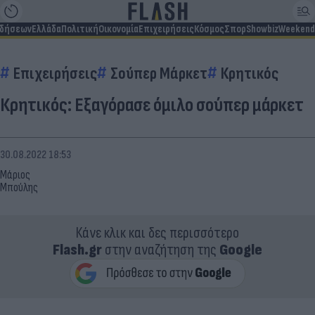
ιδήσεων
Ελλάδα
Πολιτική
Οικονομία
Επιχειρήσεις
Κόσμος
Σπορ
Showbiz
Weekend
Επιχειρήσεις
Σούπερ Μάρκετ
Κρητικός
Κρητικός: Εξαγόρασε όμιλο σούπερ μάρκετ
30.08.2022 18:53
Μάριος
Μπούλης
Κάνε κλικ και δες περισσότερο
Flash.gr
στην αναζήτηση της
Google