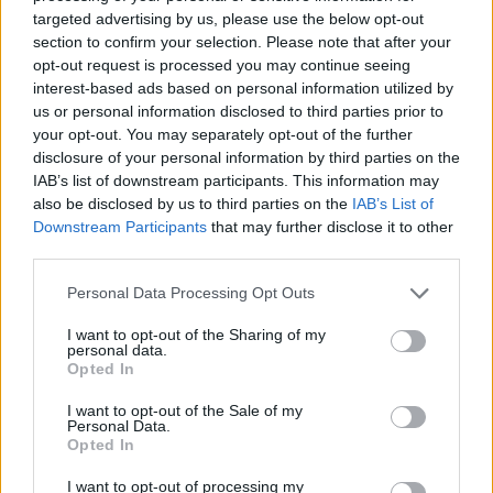
και Γρήγορα, μαζί με το ευρύτατο δίκτυο των 300
targeted advertising by us, please use the below opt-out
καταστημάτων τους.
section to confirm your selection. Please note that after your
opt-out request is processed you may continue seeing
interest-based ads based on personal information utilized by
Η εξέλιξη αυτή εντάσσεται στο πλαίσιο της
us or personal information disclosed to third parties prior to
your opt-out. You may separately opt-out of the further
στρατηγικής ανάπτυξης της εταιρίας με στόχο την
disclosure of your personal information by third parties on the
παρουσία σε κάθε γειτονιά της Ελλάδας και την
IAB’s list of downstream participants. This information may
κάλυψη των αναγκών των νοικοκυριών ακόμη και
also be disclosed by us to third parties on the
IAB’s List of
σε απομακρυσμένα χωριά.
Downstream Participants
that may further disclose it to other
third parties.
Please note that this website/app uses one or more Google
Personal Data Processing Opt Outs
services and may gather and store information including but
not limited to your visit or usage behaviour. You may click to
I want to opt-out of the Sharing of my
personal data.
grant or deny consent to Google and its third-party tags to
Opted In
use your data for below specified purposes in below Google
consent section.
I want to opt-out of the Sale of my
Personal Data.
Opted In
I want to opt-out of processing my