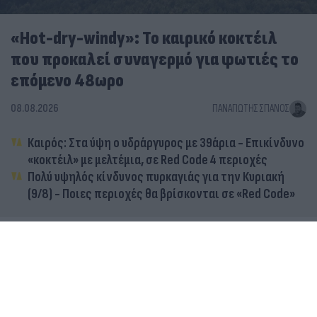
«Hot-dry-windy»: Το καιρικό κοκτέιλ
που προκαλεί συναγερμό για φωτιές το
επόμενο 48ωρο
08.08.2026
ΠΑΝΑΓΙΏΤΗΣ ΣΠΑΝΌΣ
Καιρός: Στα ύψη ο υδράργυρος με 39άρια - Επικίνδυνο
«κοκτέιλ» με μελτέμια, σε Red Code 4 περιοχές
Πολύ υψηλός κίνδυνος πυρκαγιάς για την Κυριακή
(9/8) - Ποιες περιοχές θα βρίσκονται σε «Red Code»