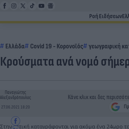
Ροή Ειδήσεων
Ελ
Ελλάδα
Covid 19 - Κορονοϊός
γεωγραφική κα
Κρούσματα ανά νομό σήμερ
Παναγιώτης
Κάνε κλικ και δες περισσότ
Αλεξανδρόπουλος
27.06.2021 18:20
Στην Αττική καταγράφονται για ακόμα ένα 24ωρο τ