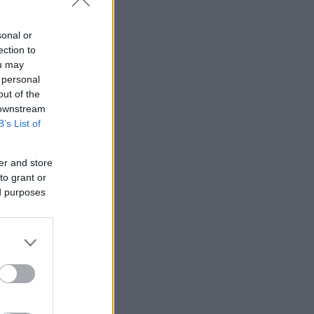
sonal or
ection to
ou may
 personal
out of the
 downstream
B’s List of
er and store
to grant or
ed purposes