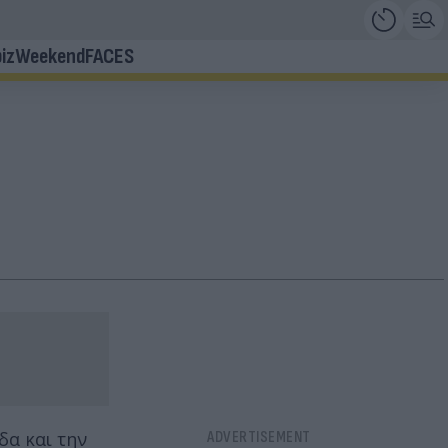
iz
Weekend
FACES
δα και την