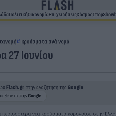
λάδα
Πολιτική
Οικονομία
Επιχειρήσεις
Κόσμος
Σπορ
Showb
τανομή
κρούσματα ανά νομό
α 27 Ιουνίου
ερο
Flash.gr
στην αναζήτηση της
Google
α περισσότερα νέα κρούσματα κορονοϊού στην Ελλά