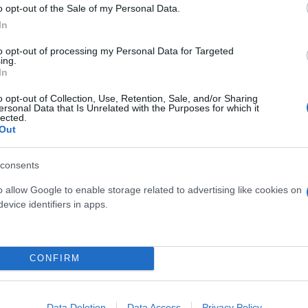
o opt-out of the Sale of my Personal Data.
In
to opt-out of processing my Personal Data for Targeted
ing.
In
o opt-out of Collection, Use, Retention, Sale, and/or Sharing
ersonal Data that Is Unrelated with the Purposes for which it
lected.
Out
consents
o allow Google to enable storage related to advertising like cookies on
evice identifiers in apps.
CONFIRM
Data Deletion
Data Access
Privacy Policy