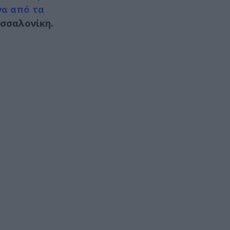
να από τα
σσαλονίκη.