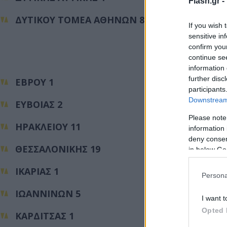
Flash.gr -
ΔΥΤΙΚΟΥ ΤΟΜΕΑ ΑΘΗΝΩΝ 8
If you wish 
sensitive in
confirm you
continue se
information 
further disc
ΕΒΡΟΥ 1
participants
Downstream 
ΕΥΒΟΙΑΣ 2
Please note
ΗΡΑΚΛΕΙΟΥ 11
information 
deny consent
ΘΕΣΣΑΛΟΝΙΚΗΣ 19
in below Go
ΙΚΑΡΙΑΣ 1
Persona
ΙΩΑΝΝΙΝΩΝ 5
I want t
Opted 
ΚΑΡΔΙΤΣΑΣ 1