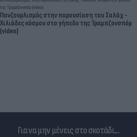
Και οι μαϊμούδες έχουν κατοικίδια! Οι
επιστήμονες ρίχνουν φως στις "φιλίες" μεταξύ
διαφορετικών ειδών
Για να μην μένεις στο σκοτάδι...