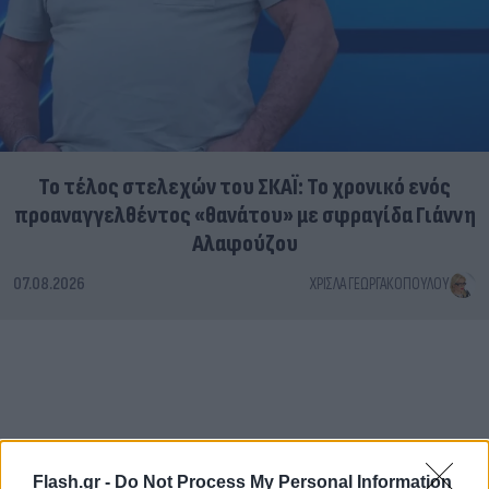
Το τέλος στελεχών του ΣΚΑΪ: Το χρονικό ενός
προαναγγελθέντος «θανάτου» με σφραγίδα Γιάννη
Αλαφούζου
07.08.2026
ΧΡΊΣΛΑ ΓΕΩΡΓΑΚΟΠΟΎΛΟΥ
Flash.gr -
Do Not Process My Personal Information