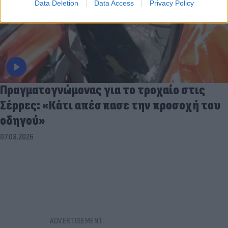
Data Deletion
Data Access
Privacy Policy
Πραγματογνώμονας για το τροχαίο στις
Σέρρες: «Κάτι απέσπασε την προσοχή του
οδηγού»
07.08.2026