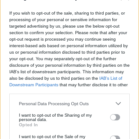
If you wish to opt-out of the sale, sharing to third parties, or
processing of your personal or sensitive information for
targeted advertising by us, please use the below opt-out
section to confirm your selection. Please note that after your
opt-out request is processed you may continue seeing
interest-based ads based on personal information utilized by
us or personal information disclosed to third parties prior to
your opt-out. You may separately opt-out of the further
disclosure of your personal information by third parties on the
IAB’s list of downstream participants. This information may
also be disclosed by us to third parties on the
IAB’s List of
Downstream Participants
that may further disclose it to other
third parties.
Please note that this website/app uses one or more Google
Personal Data Processing Opt Outs
services and may gather and store information including but
not limited to your visit or usage behaviour. You may click to
I want to opt-out of the Sharing of my
personal data.
grant or deny consent to Google and its third-party tags to
Opted In
use your data for below specified purposes in below Google
consent section.
I want to opt-out of the Sale of my