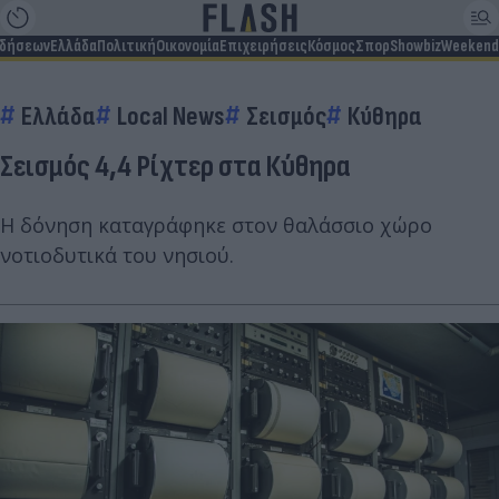
ιδήσεων
Ελλάδα
Πολιτική
Οικονομία
Επιχειρήσεις
Κόσμος
Σπορ
Showbiz
Weekend
Ελλάδα
Local News
Σεισμός
Κύθηρα
Σεισμός 4,4 Ρίχτερ στα Κύθηρα
Η δόνηση καταγράφηκε στον θαλάσσιο χώρο
νοτιοδυτικά του νησιού.