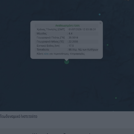
Γεωδυναμικό Ινστιτούτο