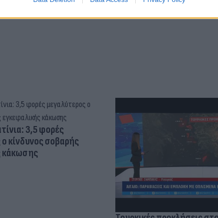
hoto)
τίνια: 3,5 φορές
 ο κίνδυνος σοβαρής
ς κάκωσης
Τουρκικές προκλήσεις στο