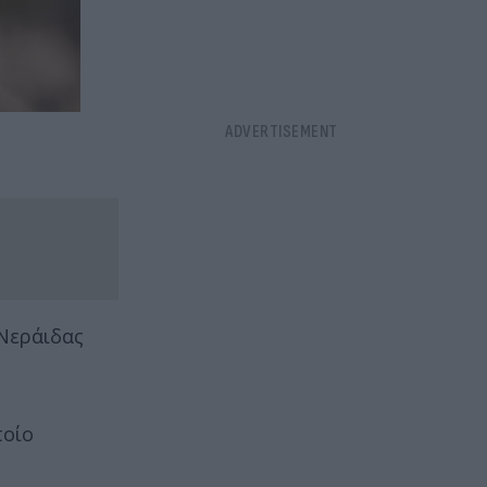
 Νεράιδας
ποίο