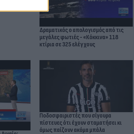
Δραματικός ο απολογισμός από τις
μεγάλες φωτιές - «Κόκκινα» 118
κτίρια σε 325 ελέγχους
Ποδοσφαιριστές που σίγουρα
πίστευες ότι έχουν σταματήσει κι
όμως παίζουν ακόμα μπάλα
 Αιγαίο: