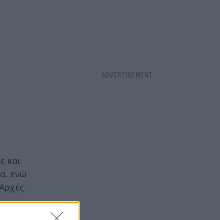
ε και
α, ενώ
Αρχές.