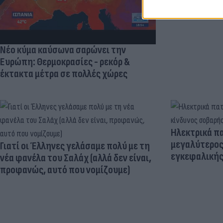
Κριστιάνο (p
Νέο κύμα καύσωνα σαρώνει την
Ευρώπη: Θερμοκρασίες - ρεκόρ &
έκτακτα μέτρα σε πολλές χώρες
Ηλεκτρικά πα
μεγαλύτερος
Γιατί οι Έλληνες γελάσαμε πολύ με τη
εγκεφαλική
νέα φανέλα του Σαλάχ (αλλά δεν είναι,
προφανώς, αυτό που νομίζουμε)