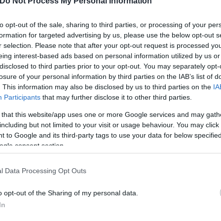
Do Not Process My Personal Information
to opt-out of the sale, sharing to third parties, or processing of your per
formation for targeted advertising by us, please use the below opt-out s
r selection. Please note that after your opt-out request is processed y
eing interest-based ads based on personal information utilized by us or
disclosed to third parties prior to your opt-out. You may separately opt-
losure of your personal information by third parties on the IAB’s list of
. This information may also be disclosed by us to third parties on the
IA
Participants
that may further disclose it to other third parties.
 that this website/app uses one or more Google services and may gath
ι σκόρπισε τον τρόμο στα Βριλήσσια - Βίντεο
including but not limited to your visit or usage behaviour. You may click 
 to Google and its third-party tags to use your data for below specifi
υκλοφορούσε με τσεκούρι στην τσάντα παρενοχλ
ogle consent section.
l Data Processing Opt Outs
ημοσιογράφος Βασίλης Αθάνατος σε ηλικία 53 ετώ
ισα: Έπεσε από τον 3ο όροφο ενώ βρισκόταν σε
o opt-out of the Sharing of my personal data.
In