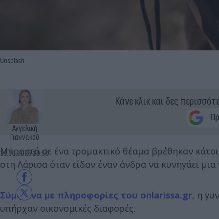
Unsplash
Κάνε κλικ και δες περισσότ
Αγγελική
Γιαννακού
Μπροστά σε ένα τρομακτικό θέαμα βρέθηκαν κάτοικο
31.10.2025 10:50
στη Λάρισα όταν είδαν έναν άνδρα να κυνηγάει μια
Σύμφωνα με πληροφορίες του onlarissa.gr
, η γυ
υπήρχαν οικονομικές διαφορές.