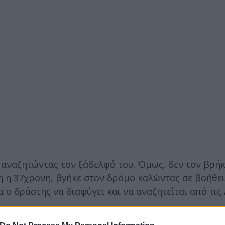
ύ αναζητώντας τον ξάδελφό του. Όμως, δεν τον βρήκ
η η 37χρονη, βγήκε στον δρόμο καλώντας σε βοήθει
 ο δράστης να διαφύγει και να αναζητείται από τις 
ερο
Flash.gr
στην αναζήτηση της
Google