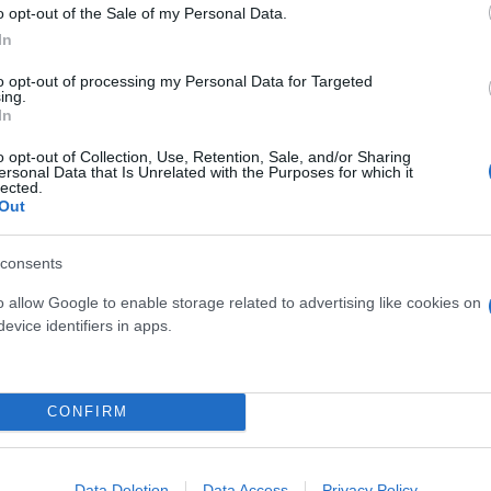
o opt-out of the Sale of my Personal Data.
In
to opt-out of processing my Personal Data for Targeted
ing.
ύρι
Local News
In
o opt-out of Collection, Use, Retention, Sale, and/or Sharing
ersonal Data that Is Unrelated with the Purposes for which it
lected.
Out
consents
o allow Google to enable storage related to advertising like cookies on
evice identifiers in apps.
CONFIRM
τον θεό» - Η κυρία Μέσι
Και οι μαϊμούδες έχουν κατ
 στο Instagram, την
επιστήμονες ρίχνουν φως
ι η σύντροφος του
"φιλίες" μεταξύ διαφορε
Data Deletion
Data Access
Privacy Policy