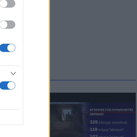
οικίδια! Οι
 στις
τικών ειδών