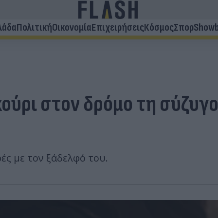
λάδα
Πολιτική
Οικονομία
Επιχειρήσεις
Κόσμος
Σπορ
Showb
ούρι στον δρόμο τη σύζυγο
ές με τον ξάδελφό του.