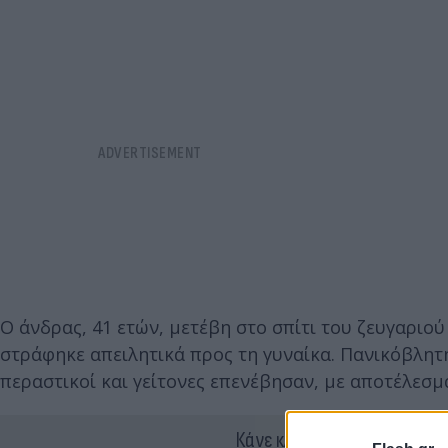
Ο άνδρας, 41 ετών, μετέβη στο σπίτι του ζευγαριο
στράφηκε απειλητικά προς τη γυναίκα. Πανικόβλητ
περαστικοί και γείτονες επενέβησαν, με αποτέλεσμα
Κάνε κλικ και δες περισσότ