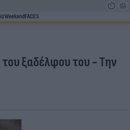
iz
Weekend
FACES
 του ξαδέλφου του - Την