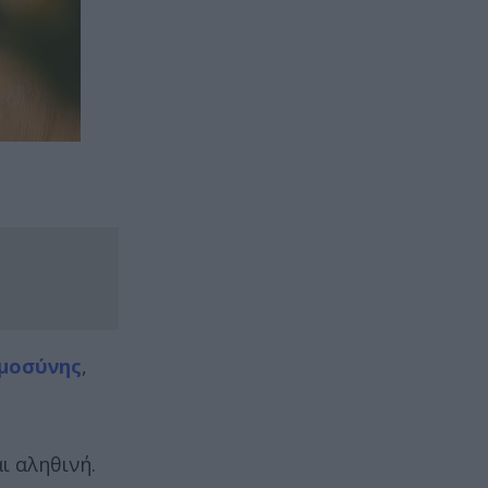
μοσύνης
,
ι αληθινή.