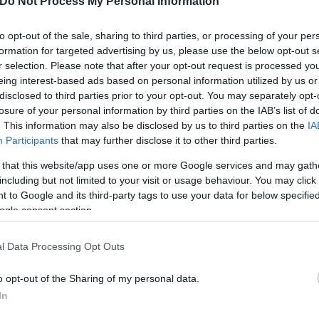
Do Not Process My Personal Information
 να τα χαρακτηρίζουν ως «εξαιρετικά».
to opt-out of the sale, sharing to third parties, or processing of your per
formation for targeted advertising by us, please use the below opt-out s
r selection. Please note that after your opt-out request is processed y
eing interest-based ads based on personal information utilized by us or
disclosed to third parties prior to your opt-out. You may separately opt-
losure of your personal information by third parties on the IAB’s list of
. This information may also be disclosed by us to third parties on the
IA
Participants
that may further disclose it to other third parties.
 that this website/app uses one or more Google services and may gath
including but not limited to your visit or usage behaviour. You may click 
 to Google and its third-party tags to use your data for below specifi
ogle consent section.
l Data Processing Opt Outs
o opt-out of the Sharing of my personal data.
In