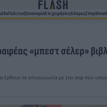
λάδα
Πολιτική
Οικονομία
Επιχειρήσεις
Κόσμος
Σπορ
Showb
ραφέας «μπεστ σέλερ» βιβλ
 έρθουν σε επικοινωνία με την σεφ που υπογρ