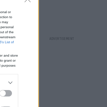
sonal or
ection to
ou may
 personal
out of the
 downstream
B’s List of
er and store
to grant or
ed purposes