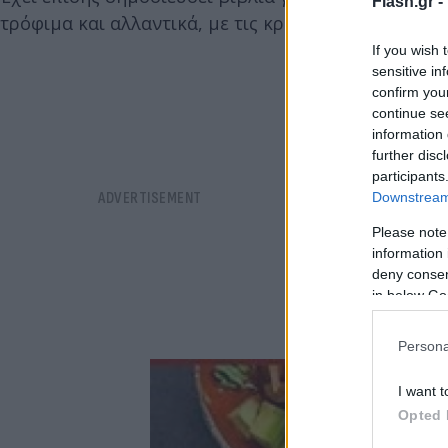
Flash.gr -
τρόφιμα και αλλαντικά, με τις κριτικές ThriftBooks
If you wish 
sensitive in
confirm you
continue se
information 
further disc
participants
Downstream 
Please note
information 
deny consent
in below Go
Persona
I want t
Opted 