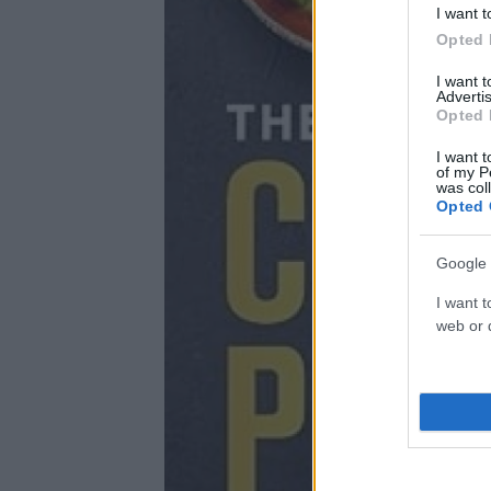
I want t
Opted 
I want 
Advertis
Opted 
I want t
of my P
was col
Opted 
Google 
I want t
web or d