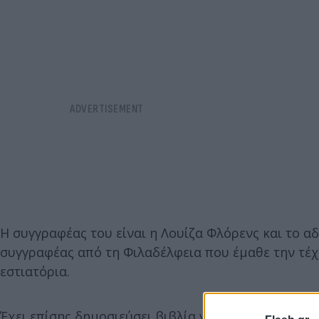
Η συγγραφέας του είναι η Λουίζα Φλόρενς και το αδ
συγγραφέας από τη Φιλαδέλφεια που έμαθε την τέχ
εστιατόρια.
Έχει επίσης δημοσιεύσει βιβλία για συνταγές για φ