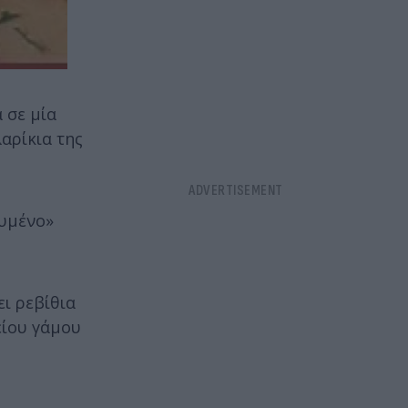
 σε μία
αρίκια της
ευμένο»
ι ρεβίθια
είου γάμου