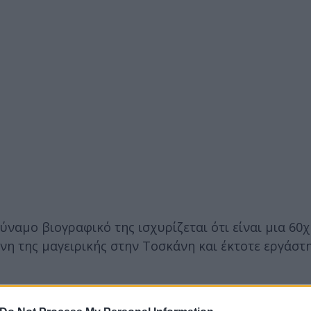
ύναμο βιογραφικό της ισχυρίζεται ότι είναι μια 60
νη της μαγειρικής στην Τοσκάνη και έκτοτε εργάστ
ριτέζες αέρα, κονσερβοποίηση και συντήρηση, διαιτ