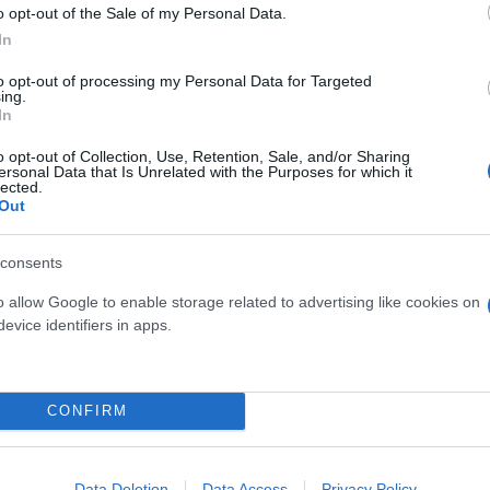
o opt-out of the Sale of my Personal Data.
In
to opt-out of processing my Personal Data for Targeted
ing.
In
o opt-out of Collection, Use, Retention, Sale, and/or Sharing
ersonal Data that Is Unrelated with the Purposes for which it
lected.
Out
consents
o allow Google to enable storage related to advertising like cookies on
evice identifiers in apps.
CONFIRM
Data Deletion
Data Access
Privacy Policy