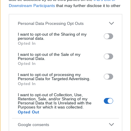
Downstream Participants
that may further disclose it to other
third parties.
Please note that this website/app uses one or more Google
Personal Data Processing Opt Outs
services and may gather and store information including but
not limited to your visit or usage behaviour. You may click to
I want to opt-out of the Sharing of my
personal data.
grant or deny consent to Google and its third-party tags to
Opted In
use your data for below specified purposes in below Google
consent section.
I want to opt-out of the Sale of my
Personal Data.
Opted In
I want to opt-out of processing my
Personal Data for Targeted Advertising.
Opted In
I want to opt-out of Collection, Use,
Retention, Sale, and/or Sharing of my
Personal Data that Is Unrelated with the
Purposes for which it was collected.
Opted Out
Google consents