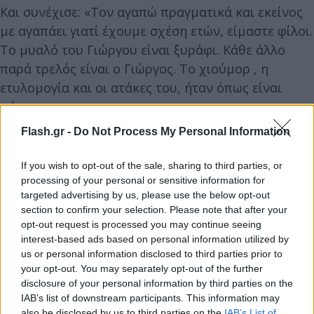
Και συνέχισε: «Τον αγαπώ πραγματικά και εκείνος
με αγαπάει γιατί έχουμε σχέση ετών, είμαστε φίλοι.
Το μυαλό του Γιώργου είναι ξυράφι. Κάθε άλλο
παρά τρελός είναι ο Γιώργος. Το χιούμορ , η
ετυλομογία και οι ατάκες του, ήταν όπως είναι
πάντα.
Flash.gr -
Do Not Process My Personal Information
«Το Δρομοκαΐτειο με αναγέννησε» μου είπε ο
Γιώργος. «Είμαι ένας νέος Γιώργος». Για να λήξει
If you wish to opt-out of the sale, sharing to third parties, or
processing of your personal or sensitive information for
αυτή η ιστορία, στο Δρομοκαΐτειο δεν βρήκαν
targeted advertising by us, please use the below opt-out
τίποτα στον Γιώργο Μαζωνάκη που να συνδέεται
section to confirm your selection. Please note that after your
με τρέλα, με ψυχασθένεια και ψυχιατρική νόσο.
opt-out request is processed you may continue seeing
interest-based ads based on personal information utilized by
Δεν του έδωσαν καμία θεραπεία. Εγώ έμεινα μισή
us or personal information disclosed to third parties prior to
ώρα μαζί του, κάθε άλλο παρά ψυχικά ασθενής
your opt-out. You may separately opt-out of the further
είναι. Τα έχει 400.
disclosure of your personal information by third parties on the
IAB’s list of downstream participants. This information may
also be disclosed by us to third parties on the
IAB’s List of