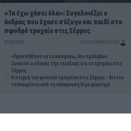
«Τα έχω χάσει όλα»: Συγκλονίζει ο
άνδρας που έχασε σύζυγο και παιδί στο
σφοδρό τροχαίο στις Σέρρες
07.08.2026
ΓΙΏΡΓΟΣ ΓΕΩΡΓΑΚΌΠΟΥΛΟΣ
«Προσπάθησα να το αποφύγω, δεν πρόλαβα»:
Συγκινεί ο οδηγός της νταλίκας για το τροχαίο στις
Σέρρες
Η στιγμή του φονικού τροχαίου στις Σέρρες - Βίντεο
ντοκουμέντο από τη σύγκρουση ΙΧ με φορτηγό