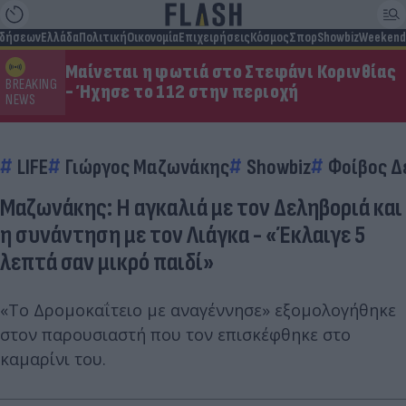
ιδήσεων
Ελλάδα
Πολιτική
Οικονομία
Επιχειρήσεις
Κόσμος
Σπορ
Showbiz
Weekend
Μαίνεται η φωτιά στο Στεφάνι Κορινθίας
BREAKING
- Ήχησε το 112 στην περιοχή
NEWS
LIFE
Γιώργος Μαζωνάκης
Showbiz
Φοίβος Δ
Μαζωνάκης: Η αγκαλιά με τον Δεληβοριά και
η συνάντηση με τον Λιάγκα - «Έκλαιγε 5
λεπτά σαν μικρό παιδί»
«Το Δρομοκαΐτειο με αναγέννησε» εξομολογήθηκε
στον παρουσιαστή που τον επισκέφθηκε στο
καμαρίνι του.