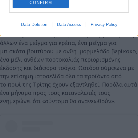
CONFIRM
Data Deletion
Data Access
Privacy Policy
Το lifestyle brand της Μέγκαν περιλαμβάνει μεταξύ
άλλων ένα μείγμα για κρέπα, ένα μείγμα για
μπισκότα βουτύρου με άνθη, μαρμελάδα βερίκοκο,
ένα μέλι ανθέων πορτοκαλιάς περιορισμένης
έκδοσης και διάφορα τσάγια. Ωστόσο σύμφωνα με
την επίσημη ιστοσελίδα όλα τα προϊόντα από
το πρωί της Τρίτης έχουν εξαντληθεί. Παρόλα αυτά
ένα μήνυμα προς τους καταναλωτές τους
ενημερώνει ότι «σύντομα θα ανανεωθούν».