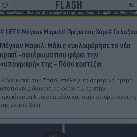
ιδήσεων
Ελλάδα
Πολιτική
Οικονομία
Επιχειρήσεις
Κόσμος
Σπορ
Showbiz
Weekend
LIFE
Μέγκαν Μαρκλ
Πρίγκιπας Χάρι
Γαλαζοα
Mέγκαν Μαρκλ: Μόλις κυκλοφόρησε το νέο
κρασί -αφιέρωμα που φέρει την
«υπογραφή» της - Πόσο κοστίζει
Η δούκισσα του Σάσεξ επέλεξε τη σημερινή ημέρα
αποτίοντας διακριτικό φόρο τιμής στην
πριγκίπισσα Νταϊάνα αλλά και στην ιστορία αγάπης
της με τον Χάρι