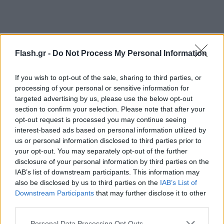
Στη συνέχεια ο κ. Κριθαρίδης αναφέρει:
"Η
Flash.gr -
Do Not Process My Personal Information
προσπάθεια όμως αυτή, να αλλάξει το εξαιρετικά
δυσχερές για την κυβέρνηση κλίμα στην κοινωνία
If you wish to opt-out of the sale, sharing to third parties, or
και να παραποιηθεί η πραγματική κατάσταση της
processing of your personal or sensitive information for
targeted advertising by us, please use the below opt-out
οικονομίας με διαρροές για 'πακέτα στήριξης της
section to confirm your selection. Please note that after your
κοινωνίας' που θα ανακοινώσει ο πρωθυπουργός
opt-out request is processed you may continue seeing
στην ΔΕΘ, δεν θα αποδώσει. Ό,τι και να κάνει ο κ.
interest-based ads based on personal information utilized by
us or personal information disclosed to third parties prior to
Μητσοτάκης και η «επιτελική» του κυβέρνηση, όσο
your opt-out. You may separately opt-out of the further
αρνείται την ρήξη με ένα ολιγαρχικό καρτέλ που
disclosure of your personal information by third parties on the
πέρα από την ενέργεια, έχει στηθεί εδώ και πολλά
IAB’s list of downstream participants. This information may
χρόνια και στα τρόφιμα, με διαχρονικές ευθύνες
also be disclosed by us to third parties on the
IAB’s List of
Downstream Participants
that may further disclose it to other
των μνημονιακών -και όχι μόνο- κυβερνήσεων και
third parties.
της παντελώς απούσας Επιτροπής Ανταγωνισμού,
Please note that this website/app uses one or more Google
Personal Data Processing Opt Outs