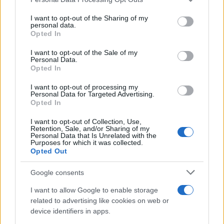
τόσο οι πολίτες θα δυσκολεύονται όλο και
services and may gather and store information including but
περισσότερο να τα βγάλουν πέρα".
not limited to your visit or usage behaviour. You may click to
I want to opt-out of the Sharing of my
personal data.
grant or deny consent to Google and its third-party tags to
Opted In
use your data for below specified purposes in below Google
Ο εκπρόσωπος Τύπου του ΜέΡΑ 25
consent section.
I want to opt-out of the Sale of my
υποστηρίζει στο τέλος ότι,
"η κοινωνία
Personal Data.
Opted In
χρειάζεται άμεσα πραγματική στήριξη με άμεση και
οριστική κατάργηση του Χρηματιστηρίου της
I want to opt-out of processing my
Personal Data for Targeted Advertising.
Ενέργειας, με ΑΤΑ κατώτατου μισθού και
Opted In
επιδομάτων, με μείωση του ΦΠΑ στο 15% και με
I want to opt-out of Collection, Use,
την ενεργοποίηση φυσικά και όλων των ελεγκτικών
Retention, Sale, and/or Sharing of my
Personal Data that Is Unrelated with the
μηχανισμών".
Purposes for which it was collected.
Opted Out
Google consents
I want to allow Google to enable storage
related to advertising like cookies on web or
device identifiers in apps.