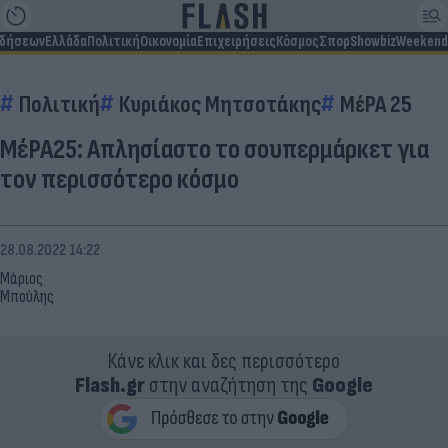
ιδήσεων
Ελλάδα
Πολιτική
Οικονομία
Επιχειρήσεις
Κόσμος
Σπορ
Showbiz
Weekend
Πολιτική
Κυριάκος Μητσοτάκης
ΜέΡΑ 25
ΜέΡΑ25: Απλησίαστο το σουπερμάρκετ για
τον περισσότερο κόσμο
28.08.2022 14:22
Μάριος
Μπούλης
Κάνε κλικ και δες περισσότερο
Flash.gr
στην αναζήτηση της
Google