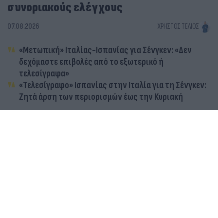
συνοριακούς ελέγχους
07.08.2026
ΧΡΉΣΤΟΣ ΤΈΛΙΟΣ
«Μετωπική» Ιταλίας-Ισπανίας για Σένγκεν: «Δεν
δεχόμαστε επιβολές από το εξωτερικό ή
τελεσίγραφα»
«Τελεσίγραφο» Ισπανίας στην Ιταλία για τη Σένγκεν:
Ζητά άρση των περιορισμών έως την Κυριακή