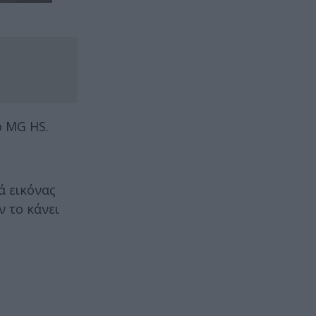
ο MG HS.
ά εικόνας
ν το κάνει