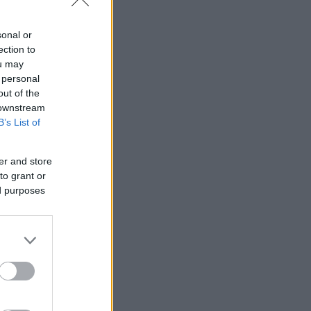
sonal or
ection to
ou may
 personal
out of the
 downstream
B’s List of
er and store
to grant or
ed purposes
το εσωτερικό