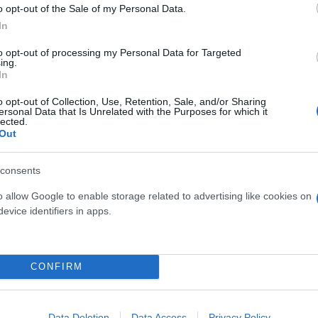
o opt-out of the Sale of my Personal Data.
τους, καθώς η χωρητικότητα του πορτ μπαγκάζ ξεκιν
In
ές εσωτερικό με στάνταρ τις δερμάτινες επενδύσεις
to opt-out of processing my Personal Data for Targeted
ing.
ι τεχνολογικά προηγμένο. Διαθέτει έναν ψηφιακό πί
In
ο σύστημα infotainment με Apple CarPlay και Androi
o opt-out of Collection, Use, Retention, Sale, and/or Sharing
οση.
ersonal Data that Is Unrelated with the Purposes for which it
lected.
Out
consents
o allow Google to enable storage related to advertising like cookies on
evice identifiers in apps.
CONFIRM
Data Deletion
Data Access
Privacy Policy