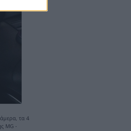
άμερα, τα 4
ης MG -