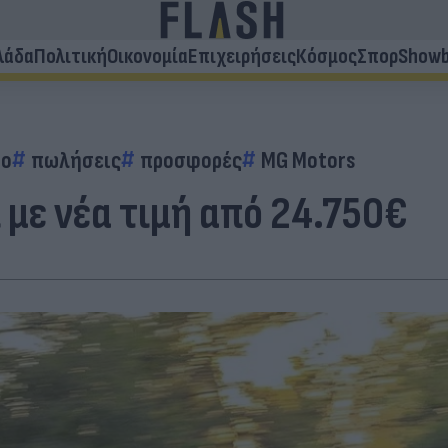
λάδα
Πολιτική
Οικονομία
Επιχειρήσεις
Κόσμος
Σπορ
Showb
το
πωλήσεις
προσφορές
MG Motors
ι με νέα τιμή από 24.750€