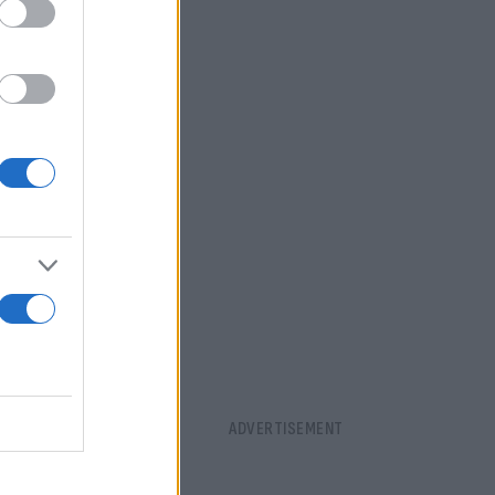
ά από τα 463
 και τις
νακα
d Auto και