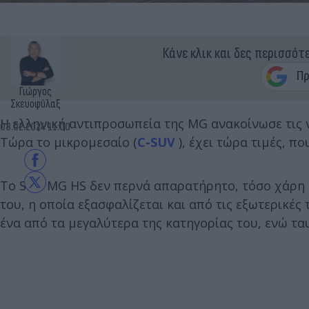
Κάνε κλικ και δες περισσότ
Γιώργος
Σκευοφύλαξ
Η ελληνική αντιπροσωπεία της MG ανακοίνωσε τις ν
08.02.2024 11:00
Τώρα το μικρομεσαίο (
C-SUV
), έχει τώρα τιμές, π
Το SUV MG HS δεν περνά απαρατήρητο, τόσο χάρη σ
του, η οποία εξασφαλίζεται και από τις εξωτερικές
ένα από τα μεγαλύτερα της κατηγορίας του, ενώ ταυ