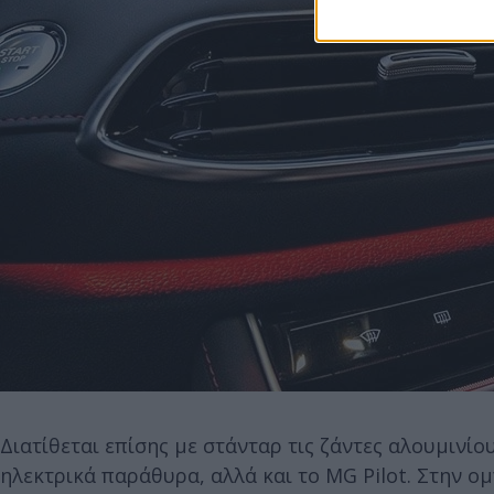
Διατίθεται επίσης με στάνταρ τις ζάντες αλουμινίο
ηλεκτρικά παράθυρα, αλλά και το MG Pilot. Στην 