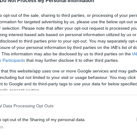
Do Not Process My Personal Information
to opt-out of the sale, sharing to third parties, or processing of your per
formation for targeted advertising by us, please use the below opt-out s
r selection. Please note that after your opt-out request is processed y
eing interest-based ads based on personal information utilized by us or
disclosed to third parties prior to your opt-out. You may separately opt-
losure of your personal information by third parties on the IAB’s list of
. This information may also be disclosed by us to third parties on the
IA
Participants
that may further disclose it to other third parties.
 that this website/app uses one or more Google services and may gath
including but not limited to your visit or usage behaviour. You may click 
 to Google and its third-party tags to use your data for below specifi
ogle consent section.
l Data Processing Opt Outs
o opt-out of the Sharing of my personal data.
In
νιό του των 2,72 μέτρων, που εξασφαλίζει χώρους σ