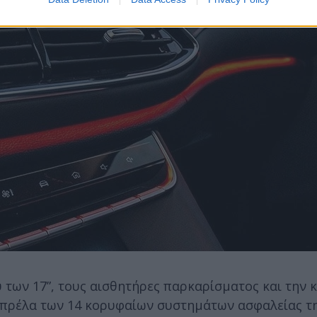
υ των 17”, τους αισθητήρες παρκαρίσματος και την κ
ομπρέλα των 14 κορυφαίων συστημάτων ασφαλείας τ