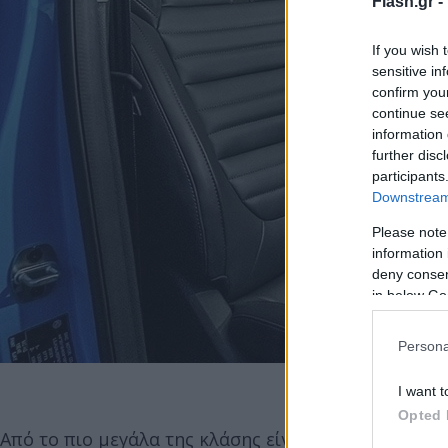
Flash.gr -
If you wish 
sensitive in
confirm you
continue se
information 
further disc
participants
Downstream 
Please note
information 
deny consent
in below Go
Persona
I want t
Opted 
Από το πιο μεγάλα της κλάσης είναι και το μεταξό