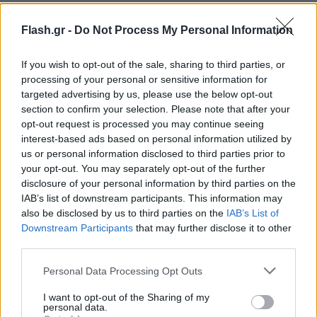
χωρίς αποτέλεσμα. Η αμετακίνητη στάση της
Κατερίνης, που δηλώνει αποφασισμένη να διαλύσει
Flash.gr -
Do Not Process My Personal Information
αυτή τη σχέση, πυροδοτεί μια σφοδρή σύγκρουση
μητέρας και γιου, η οποία φαίνεται να είναι
If you wish to opt-out of the sale, sharing to third parties, or
processing of your personal or sensitive information for
οριστική.
targeted advertising by us, please use the below opt-out
section to confirm your selection. Please note that after your
opt-out request is processed you may continue seeing
interest-based ads based on personal information utilized by
us or personal information disclosed to third parties prior to
your opt-out. You may separately opt-out of the further
disclosure of your personal information by third parties on the
IAB’s list of downstream participants. This information may
also be disclosed by us to third parties on the
IAB’s List of
Downstream Participants
that may further disclose it to other
third parties.
Please note that this website/app uses one or more Google
Personal Data Processing Opt Outs
services and may gather and store information including but
not limited to your visit or usage behaviour. You may click to
I want to opt-out of the Sharing of my
personal data.
grant or deny consent to Google and its third-party tags to