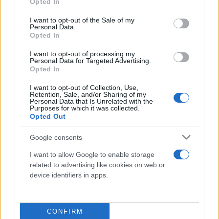
Opted In
use your data for below specified purposes in below Google
consent section.
I want to opt-out of the Sale of my
Personal Data.
Opted In
I want to opt-out of processing my
Personal Data for Targeted Advertising.
Opted In
I want to opt-out of Collection, Use,
Retention, Sale, and/or Sharing of my
Personal Data that Is Unrelated with the
Purposes for which it was collected.
Opted Out
Google consents
I want to allow Google to enable storage
related to advertising like cookies on web or
device identifiers in apps.
Ο Σταύρος στέκεται στο πλευρό του Οδυσσέα,
προσπαθώντας να τον στηρίξει όσο μπορεί. Ο
Σάββας βρίσκεται προ εκπλήξεως: βλέπει τη θέση
CONFIRM
του στο εργοστάσιο να περνά στα χέρια του Άλκη,