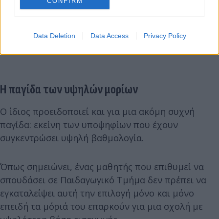
CONFIRM
Data Deletion
Data Access
Privacy Policy
Η παγίδα των υψηλών μορίων
Ο ίδιος προειδοποιεί και για μια ακόμη συχνή
παγίδα: εκείνη των υποψηφίων που έχουν
συγκεντρώσει υψηλή βαθμολογία.
Όπως σημειώνει, ένας μαθητής που επιθυμεί να
σπουδάσει σε Παιδαγωγικό Τμήμα δεν πρέπει να
εγκαταλείψει αυτή την επιλογή μόνο και μόνο
επειδή τα μόριά του επαρκούν για μια σχολή με