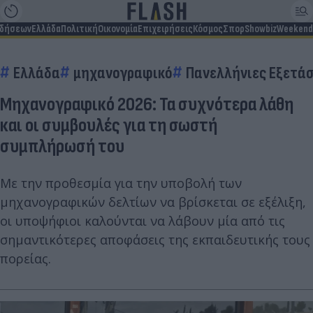
ιδήσεων
Ελλάδα
Πολιτική
Οικονομία
Επιχειρήσεις
Κόσμος
Σπορ
Showbiz
Weekend
Ελλάδα
μηχανογραφικό
Πανελλήνιες Εξετάσ
Μηχανογραφικό 2026: Τα συχνότερα λάθη
και οι συμβουλές για τη σωστή
συμπλήρωσή του
Με την προθεσμία για την υποβολή των
μηχανογραφικών δελτίων να βρίσκεται σε εξέλιξη,
οι υποψήφιοι καλούνται να λάβουν μία από τις
σημαντικότερες αποφάσεις της εκπαιδευτικής τους
πορείας.