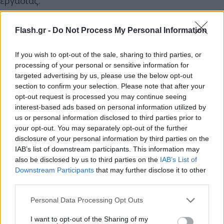
εργασίας.
Η πρώτη προτίμηση δεν εξασφαλίζει την
Flash.gr -
Do Not Process My Personal Information
εισαγωγή
If you wish to opt-out of the sale, sharing to third parties, or
processing of your personal or sensitive information for
Ένας από τους μεγαλύτερους μύθους γύρω από το
targeted advertising by us, please use the below opt-out
μηχανογραφικό αφορά τη σειρά προτίμησης. Όπως
section to confirm your selection. Please note that after your
εξηγεί ο Γιώργος Χατζητέγας, η πρώτη επιλογή δεν
opt-out request is processed you may continue seeing
interest-based ads based on personal information utilized by
εξασφαλίζει την εισαγωγή σε μια σχολή.
us or personal information disclosed to third parties prior to
your opt-out. You may separately opt-out of the further
Το πρώτο και καθοριστικό κριτήριο είναι πάντοτε
disclosure of your personal information by third parties on the
IAB’s list of downstream participants. This information may
τα μόρια που συγκεντρώνει ο υποψήφιος. Η σειρά
also be disclosed by us to third parties on the
IAB’s List of
προτίμησης εξετάζεται μόνο αφού διαπιστωθεί σε
Downstream Participants
that may further disclose it to other
ποιες σχολές επιτρέπουν την εισαγωγή τα μόριά
third parties.
του.
Please note that this website/app uses one or more Google
Personal Data Processing Opt Outs
services and may gather and store information including but
not limited to your visit or usage behaviour. You may click to
I want to opt-out of the Sharing of my