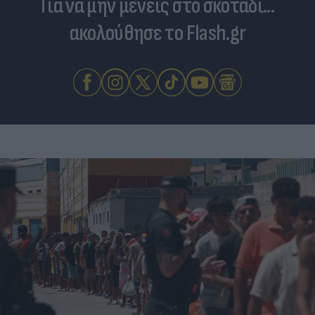
Για να μην μένεις στο σκοτάδι...
ακολούθησε το Flash.gr