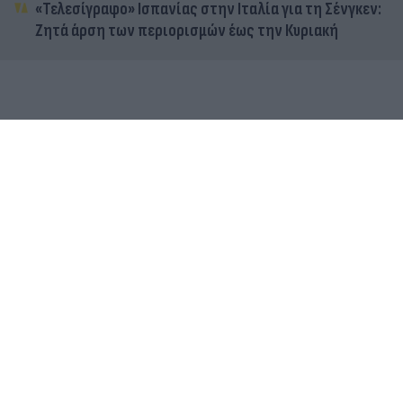
«Τελεσίγραφο» Ισπανίας στην Ιταλία για τη Σένγκεν:
Ζητά άρση των περιορισμών έως την Κυριακή