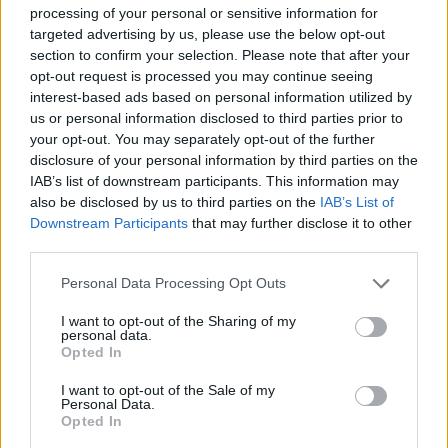
processing of your personal or sensitive information for
targeted advertising by us, please use the below opt-out
section to confirm your selection. Please note that after your
opt-out request is processed you may continue seeing
interest-based ads based on personal information utilized by
us or personal information disclosed to third parties prior to
your opt-out. You may separately opt-out of the further
disclosure of your personal information by third parties on the
IAB’s list of downstream participants. This information may
also be disclosed by us to third parties on the
IAB’s List of
Downstream Participants
that may further disclose it to other
third parties.
Please note that this website/app uses one or more Google
Personal Data Processing Opt Outs
services and may gather and store information including but
Η κατάσταση στον αναπτυγμένο κόσμο
not limited to your visit or usage behaviour. You may click to
I want to opt-out of the Sharing of my
personal data.
grant or deny consent to Google and its third-party tags to
Opted In
Ο πρωθυπουργός υπογράμμισε πως γνωρίζουμε
use your data for below specified purposes in below Google
ότι δεν υπάρχουν μαγικές λύσεις ούτε επιλογές
consent section.
I want to opt-out of the Sale of my
Personal Data.
που μπορούν να φέρουν γρήγορα αποτελέσματα.
Opted In
Το δημογραφικό συνεπάγεται μια πολύχρονη και