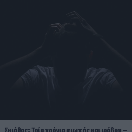
Σκιάθος: Τρία χρόνια σιωπής και φόβου –