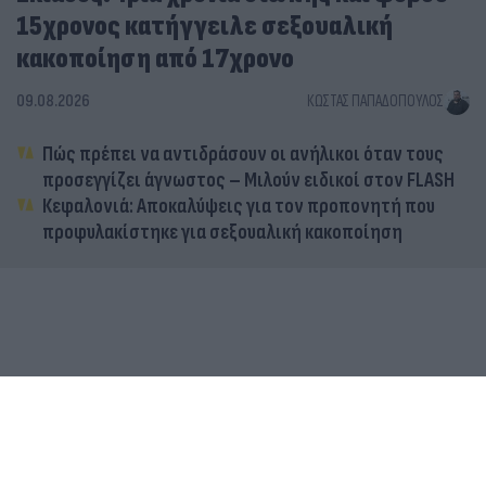
15χρονος κατήγγειλε σεξουαλική
κακοποίηση από 17χρονο
09.08.2026
ΚΏΣΤΑΣ ΠΑΠΑΔΌΠΟΥΛΟΣ
Πώς πρέπει να αντιδράσουν οι ανήλικοι όταν τους
προσεγγίζει άγνωστος – Μιλούν ειδικοί στον FLASH
Κεφαλονιά: Αποκαλύψεις για τον προπονητή που
προφυλακίστηκε για σεξουαλική κακοποίηση