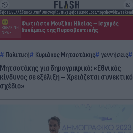
ιδήσεων
Ελλάδα
Πολιτική
Οικονομία
Επιχειρήσεις
Κόσμος
Σπορ
Showbiz
Weekend
Φωτιά στο Μουζάκι Ηλείας – Ισχυρές
BREAKING
δυνάμεις της Πυροσβεστικής
NEWS
Πολιτική
Κυριάκος Μητσοτάκης
γεννήσεις
Μητσοτάκης για δημογραφικό: «Εθνικός
κίνδυνος σε εξέλιξη – Χρειάζεται συνεκτικό
σχέδιο»