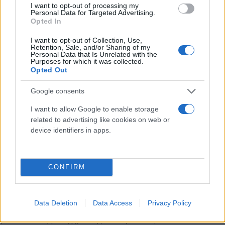
I want to opt-out of processing my
συχνά άνιση προσπάθεια και βεβαίως προϋποθέτει
Personal Data for Targeted Advertising.
πολλούς συμμάχους, από το κράτος και τις
Opted In
επιχειρήσεις μέχρι τους ίδιους τους πολίτες γιατί
I want to opt-out of Collection, Use,
Retention, Sale, and/or Sharing of my
κι εκείνοι συμμετέχουν προφανώς στις εξελίξεις ως
Personal Data that Is Unrelated with the
Purposes for which it was collected.
φορείς συγκεκριμένων αντιλήψεων και
Opted Out
συμπεριφορών.
Google consents
«Δεν πρέπει να ξεχνάμε ότι σε ολόκληρο τον κόσμο
I want to allow Google to enable storage
βρισκόμαστε πια στο μεταίχμιο της λεγόμενης
related to advertising like cookies on web or
device identifiers in apps.
δεύτερης δημογραφικής μετάβασης», επεσήμανε
και έδωσε τα χαρακτηριστικά της εικόνας που
διαμορφώνεται στον αναπτυγμένο κόσμο.
CONFIRM
«Ταυτόχρονα αλλάζει και το προσωπικό όραμα
ευτυχίας των νέων ανθρώπων. Το ίδιο και το
Data Deletion
Data Access
Privacy Policy
μοντέλο της σύγχρονης οικογένειας το οποίο είναι