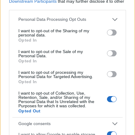
Downstream Participants
that may further disclose it to other
third parties.
Please note that this website/app uses one or more Google
Personal Data Processing Opt Outs
services and may gather and store information including but
not limited to your visit or usage behaviour. You may click to
I want to opt-out of the Sharing of my
personal data.
grant or deny consent to Google and its third-party tags to
Opted In
use your data for below specified purposes in below Google
consent section.
I want to opt-out of the Sale of my
Personal Data.
Opted In
I want to opt-out of processing my
Personal Data for Targeted Advertising.
Opted In
I want to opt-out of Collection, Use,
Retention, Sale, and/or Sharing of my
Αν και η Αίγυπτος αποφεύγει -ακόμα και σε επίπεδο
Personal Data that Is Unrelated with the
Purposes for which it was collected.
διατυπώσεων- να αναφερθεί στο ιδιοκτησιακό
Opted Out
καθεστώς της Μονής και των 25 έγγειων
ιδιοκτησιών που η δικαστική απόφαση αφαιρεί από
Google consents
την ιδιοκτησία της μεταβιβάζοντάς τες ως
I want to allow Google to enable storage