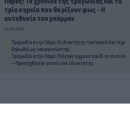
Πάρος: Το χρονικό της τραγωδίας και τα
τρία σημεία που θα ρίξουν φως - Η
αυτοθυσία του μπάρμαν
08.08.2026
Τραγωδία στην Πάρο: Ο ιδιοκτήτης του beach bar είχε
δηλωθεί ως ναυαγοσώστης
Τραγωδία στην Πάρο: Πνίγηκε 4χρονο παιδί σε πισίνα
– Προσήχθησαν γονείς και ιδιοκτήτης