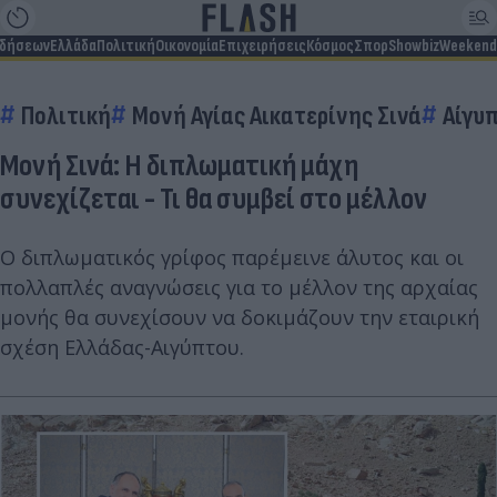
ιδήσεων
Ελλάδα
Πολιτική
Οικονομία
Επιχειρήσεις
Κόσμος
Σπορ
Showbiz
Weekend
Πολιτική
Μονή Αγίας Αικατερίνης Σινά
Αίγυ
Μονή Σινά: Η διπλωματική μάχη
συνεχίζεται - Τι θα συμβεί στο μέλλον
Ο διπλωματικός γρίφος παρέμεινε άλυτος και οι
πολλαπλές αναγνώσεις για το μέλλον της αρχαίας
μονής θα συνεχίσουν να δοκιμάζουν την εταιρική
σχέση Ελλάδας-Αιγύπτου.