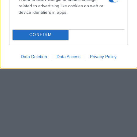
προστατευόμενους τόπους φυσικού κάλλους στο
related to advertising like cookies on web or
αιγυπτιακό κράτος, σε επίπεδο δηλώσεων επιμένει
device identifiers in apps.
ότι ισχύουν οι διαβεβαιώσεις του προέδρου Αλ
Σίσι για την πλήρη δέσμευση της Αιγύπτου στην
CONFIRM
προστασία της Μονής, ως αντανάκλαση των
αιγυπτιακών αξιών ανοχής.
Data Deletion
Data Access
Privacy Policy