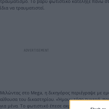
τραυματισμό. Το βαρύ φωτιστικό κατέληξε πάνω στ
ίδια να τραυματιστεί.
Μιλώντας στο Mega, η δικηγόρος περιέγραψε με εμ
αίθουσα του δικαστηρίου. «Ήμουν τόσο τυχερή, πο
για μένα. Το φωτιστικό έπεσε ακριβώς από πάνω μ