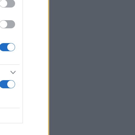
ά και
 και πολίτες
ακροατήριο
 συνάδελφοι