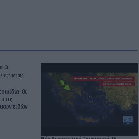
οικίδια! Οι
 στις
τικών ειδών