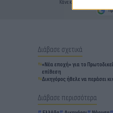
Κάνε κλικ και δες περισσότ
Διάβασε σχετικά
«Νέα εποχή» για το Πρωτοδικεί
επίθεση
Δικηγόρος ήθελε να περάσει κι
Διάβασε περισσότερα
Ελλάδα
Δικηγόροι
Νάουσα