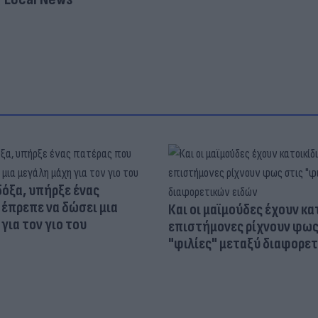
δόξα, υπήρξε ένας
έπρεπε να δώσει μια
Και οι μαϊμούδες έχουν κατ
για τον γιο του
επιστήμονες ρίχνουν φως
"φιλίες" μεταξύ διαφορε