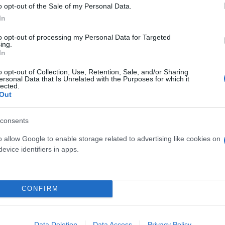
o opt-out of the Sale of my Personal Data.
In
to opt-out of processing my Personal Data for Targeted
ing.
In
o opt-out of Collection, Use, Retention, Sale, and/or Sharing
ersonal Data that Is Unrelated with the Purposes for which it
lected.
Out
ωτιστικών, τα οποία, όπως υποστήριξε, είναι παλαι
consents
υς για δικαστικούς λειτουργούς, δικηγόρους αλλά
o allow Google to enable storage related to advertising like cookies on
evice identifiers in apps.
 κατέβηκε να δει σε τι κατάσταση βρισκόμουν. Το 
νονικά. Δεν ήμουν μόνη μου στην αίθουσα. Υπήρχαν
CONFIRM
 κανείς», συμπλήρωσε η δικηγόρος.
Data Deletion
Data Access
Privacy Policy