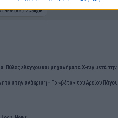
ερο
Flash.gr
στην αναζήτηση της
Google
ο: Πύλες ελέγχου και μηχανήματα X-ray μετά την
νητό στην ανάκριση - Το «βέτο» του Αρείου Πάγου
Local News