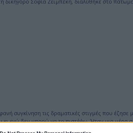
η δικηγόρο Σοφία Ζεϊμπέκη, διαλύθηκε στο πάτωμα
φανή συγκίνηση τις δραματικές στιγμές που έζησε 
υ κι εγώ δεν μπορώ να το πιστέψω. Ήταν μια μέρα 
ου, διαλύθηκε και δεν έπαθα τίποτα. Βγήκα αλώβητ