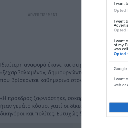
I want t
Opted 
I want 
Advertis
Opted 
I want t
of my P
was col
Opted 
Ιδιαίτερη αναφορά έκανε και στην κατάσταση των φ
Google 
«ξεχαρβαλωμένα», δημιουργώντας σοβαρούς κινδύνο
I want t
που βρίσκονται καθημερινά στον χώρο.
web or d
«Η πρόεδρος ξαφνιάστηκε, σοκαρίστηκε και αμέσως
ήταν γεμάτο κόσμο, γιατί οι δίκες διεξάγονταν κα
δικηγόροι και πολίτες. Ευτυχώς δεν τραυματίστηκε