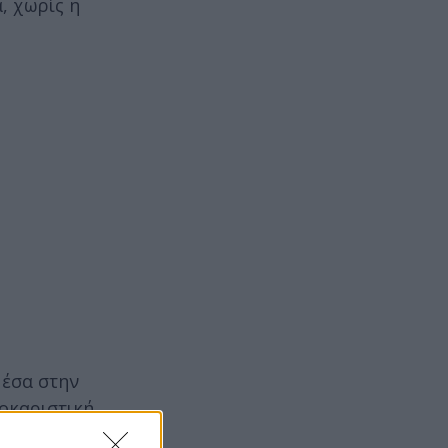
, χωρίς η
μέσα στην
σοκαριστική
η από όλο