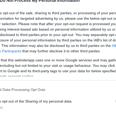
Do Not Process My Personal Information
ανέφερε χαρακτηριστικά.
to opt-out of the sale, sharing to third parties, or processing of your per
formation for targeted advertising by us, please use the below opt-out s
r selection. Please note that after your opt-out request is processed y
eing interest-based ads based on personal information utilized by us or
disclosed to third parties prior to your opt-out. You may separately opt-
losure of your personal information by third parties on the IAB’s list of
. This information may also be disclosed by us to third parties on the
IA
Participants
that may further disclose it to other third parties.
 that this website/app uses one or more Google services and may gath
including but not limited to your visit or usage behaviour. You may click 
 των δικαστικών εγκαταστάσεων, περιγράφοντας τις
 to Google and its third-party tags to use your data for below specifi
ο λειτουργούσε παλαιότερα ως ειρηνοδικείο και μετ
ogle consent section.
εργασίες ανακαίνισης και συντήρησης.
l Data Processing Opt Outs
o opt-out of the Sharing of my personal data.
In