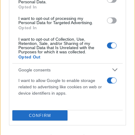
Personal Data.
Opted In
I want to opt-out of processing my
Personal Data for Targeted Advertising.
Opted In
To αναπάντεχο δώρο της «Οδύσσειας» σε ένα
άγνωστο νησί της Σικελίας
I want to opt-out of Collection, Use,
Retention, Sale, and/or Sharing of my
Personal Data that Is Unrelated with the
08.08.2026
ΒΑΣΙΛΙΚΉ ΚΟΥΚΊΟΥ
Purposes for which it was collected.
Opted Out
Google consents
I want to allow Google to enable storage
related to advertising like cookies on web or
device identifiers in apps.
CONFIRM