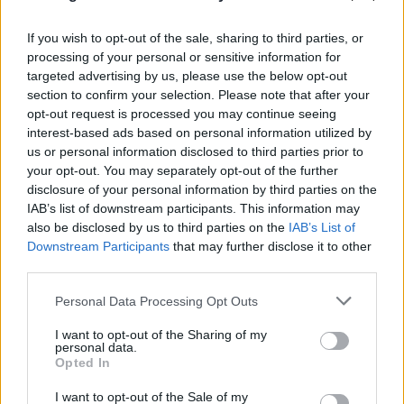
08.08.2026
ΧΡΙΣΤΌΔΟΥΛΟΣ ΣΚΟΎΝΤΑΣ
If you wish to opt-out of the sale, sharing to third parties, or
processing of your personal or sensitive information for
targeted advertising by us, please use the below opt-out
section to confirm your selection. Please note that after your
opt-out request is processed you may continue seeing
interest-based ads based on personal information utilized by
us or personal information disclosed to third parties prior to
your opt-out. You may separately opt-out of the further
disclosure of your personal information by third parties on the
IAB’s list of downstream participants. This information may
also be disclosed by us to third parties on the
IAB’s List of
Downstream Participants
that may further disclose it to other
third parties.
Please note that this website/app uses one or more Google
Personal Data Processing Opt Outs
services and may gather and store information including but
not limited to your visit or usage behaviour. You may click to
I want to opt-out of the Sharing of my
personal data.
grant or deny consent to Google and its third-party tags to
Opted In
use your data for below specified purposes in below Google
consent section.
I want to opt-out of the Sale of my