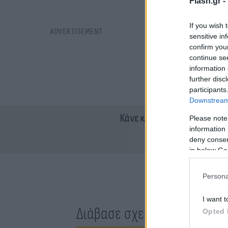
Flash.gr -
If you wish 
sensitive in
confirm you
continue se
information 
further disc
participants
Downstream 
Κάνε κλικ και δες περισσότ
Please note
information 
deny consent
in below Go
Persona
I want t
Διάβασε σχετικά
Opted 