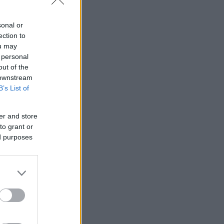
sonal or
ection to
ou may
 personal
out of the
 downstream
B’s List of
er and store
to grant or
ed purposes