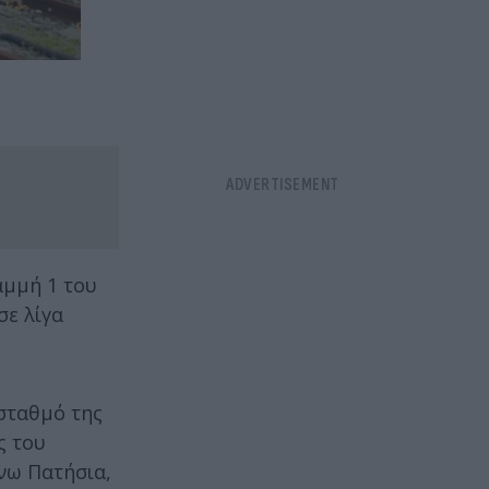
αμμή 1 του
σε λίγα
σταθμό της
ς του
νω Πατήσια,