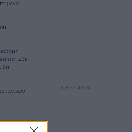
επόμενο
του
ιαδρομή
διαπιστωθεί
, θα
ριστατικών