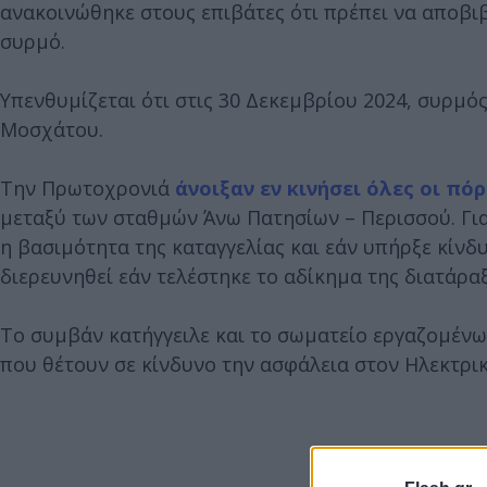
ανακοινώθηκε στους επιβάτες ότι πρέπει να αποβ
συρμό.
Υπενθυμίζεται ότι στις 30 Δεκεμβρίου 2024, συρμό
Μοσχάτου.
Την Πρωτοχρονιά
άνοιξαν εν κινήσει όλες οι π
μεταξύ των σταθμών Άνω Πατησίων – Περισσού. Για
η βασιμότητα της καταγγελίας και εάν υπήρξε κίνδ
διερευνηθεί εάν τελέστηκε το αδίκημα της διατάρα
Το συμβάν κατήγγειλε και το σωματείο εργαζομένω
που θέτουν σε κίνδυνο την ασφάλεια στον Ηλεκτρικ