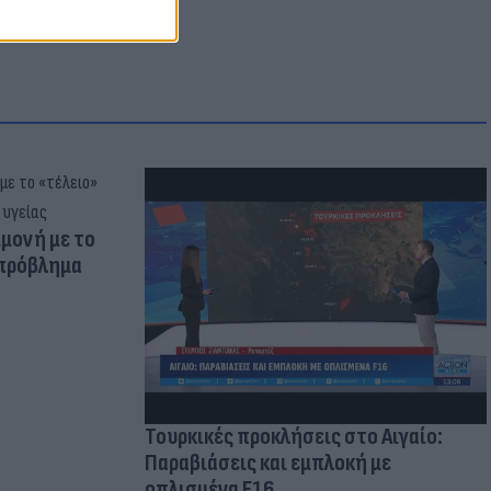
μμονή με το
 πρόβλημα
Τουρκικές προκλήσεις στο Αιγαίο:
Παραβιάσεις και εμπλοκή με
οπλισμένα F16