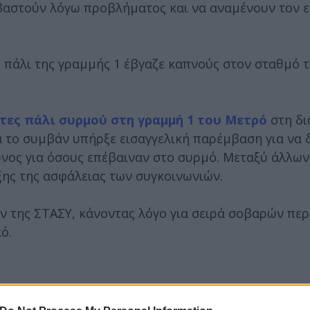
ιβαστούν λόγω προβλήματος και να αναμένουν τον 
ς πάλι της γραμμής 1 έβγαζε καπνούς στον σταθμό 
όρτες πάλι συρμού στη γραμμή 1 του Μετρό
στη δ
 το συμβάν υπήρξε εισαγγελική παρέμβαση για να 
υνος για όσους επέβαιναν στο συρμό. Μεταξύ άλλων
ξης της ασφάλειας των συγκοινωνιών.
ν της ΣΤΑΣΥ, κάνοντας λόγο για σειρά σοβαρών πε
ό.