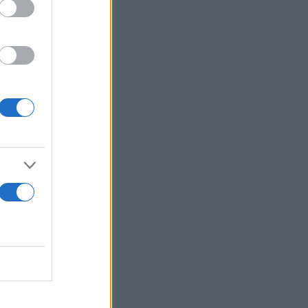
ν
 της
τινο