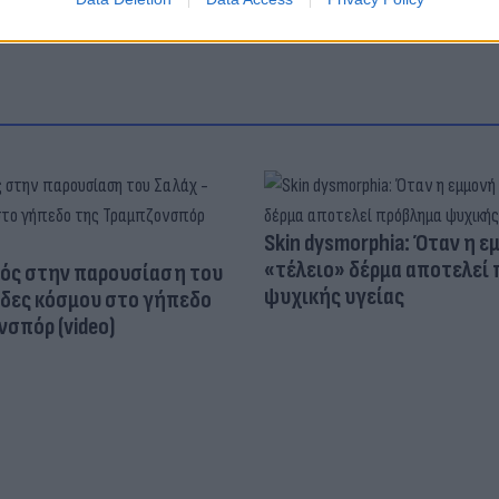
Skin dysmorphia: Όταν η ε
«τέλειο» δέρμα αποτελεί
ός στην παρουσίαση του
ψυχικής υγείας
άδες κόσμου στο γήπεδο
σπόρ (video)