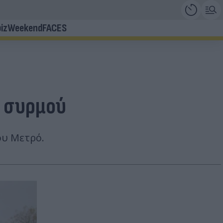
iz
Weekend
FACES
υ συρμού
ου Μετρό.