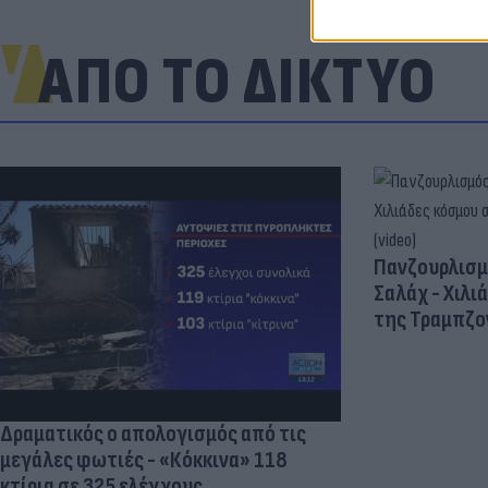
ΑΠΟ ΤΟ ΔΙΚΤΥΟ
Πανζουρλισμ
Σαλάχ - Χιλι
της Τραμπζον
Δραματικός ο απολογισμός από τις
μεγάλες φωτιές - «Κόκκινα» 118
κτίρια σε 325 ελέγχους