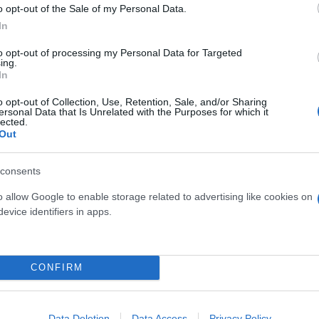
o opt-out of the Sale of my Personal Data.
ια τις «ανοιχτές πόρτες» σε εν κινήσει συρμό τη
In
to opt-out of processing my Personal Data for Targeted
ΣΑΠ εν κινήσει - Τι καταγγέλλουν οι εργαζόμενοι
ing.
In
πληρωμές στα ΜΜΜ της Αθήνας - Τελειώνει το χάρ
o opt-out of Collection, Use, Retention, Sale, and/or Sharing
ersonal Data that Is Unrelated with the Purposes for which it
lected.
Out
ον σταθμό του Μετρό «Εθνική Άμυνα»
 έβγαζε καπνούς εν κινήσει - Αποκαταστάθηκε η
consents
o allow Google to enable storage related to advertising like cookies on
evice identifiers in apps.
CONFIRM
ς Μεταφοράς
Τρένο
Data Deletion
Data Access
Privacy Policy