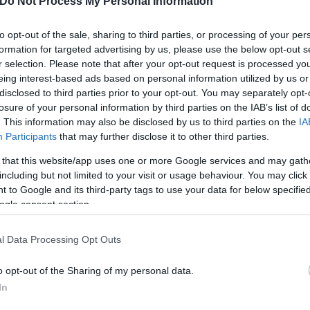
Do Not Process My Personal Information
to opt-out of the sale, sharing to third parties, or processing of your per
formation for targeted advertising by us, please use the below opt-out s
r selection. Please note that after your opt-out request is processed y
eing interest-based ads based on personal information utilized by us or
disclosed to third parties prior to your opt-out. You may separately opt-
losure of your personal information by third parties on the IAB’s list of
. This information may also be disclosed by us to third parties on the
IA
Participants
that may further disclose it to other third parties.
ερο
Flash.gr
στην αναζήτηση της
Google
 that this website/app uses one or more Google services and may gath
including but not limited to your visit or usage behaviour. You may click 
 to Google and its third-party tags to use your data for below specifi
ogle consent section.
l Data Processing Opt Outs
o opt-out of the Sharing of my personal data.
In