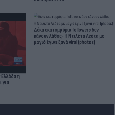
Δέκα εκατομμύρια followers δεν
κάνουν λάθος- Η Ντιλέτα Λεότα με
μαγιό έγινε ξανά viral (photos)
ν Ελλάδα η
ι για