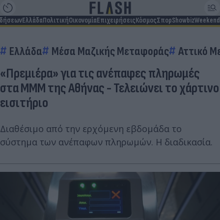
ιδήσεων
Ελλάδα
Πολιτική
Οικονομία
Επιχειρήσεις
Κόσμος
Σπορ
Showbiz
Weekend
Ελλάδα
Μέσα Μαζικής Μεταφοράς
Αττικό Μ
«Πρεμιέρα» για τις ανέπαφες πληρωμές
στα ΜΜΜ της Αθήνας - Τελειώνει το χάρτινο
εισιτήριο
Διαθέσιμο από την ερχόμενη εβδομάδα το
σύστημα των ανέπαφων πληρωμών. Η διαδικασία.