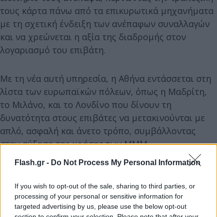
τους κάρτα πάνω από τα επικυρωτικά μηχανήματα
με τη σχετική ένδειξη των ανέπαφων συναλλαγών
και να χρεώνεται η αξία της διαδρομής στον
λογαριασμό του επιβάτη.
Με τη νέα αυτή υπηρεσία, η Αθήνα εντάσσεται στη
λίστα των ευρωπαϊκών πόλεων, όπως η Μαδρίτη,
το Μιλάνο, και το Λονδίνο που δίνουν τη
δυνατότητα στους επιβάτες να μετακινούνται με
απλό, ασφαλή και άνετο τρόπο, συμβάλλοντας
στην αύξηση της χρήσης των ΜΜΜ.
Flash.gr -
Do Not Process My Personal Information
If you wish to opt-out of the sale, sharing to third parties, or
processing of your personal or sensitive information for
targeted advertising by us, please use the below opt-out
section to confirm your selection. Please note that after your