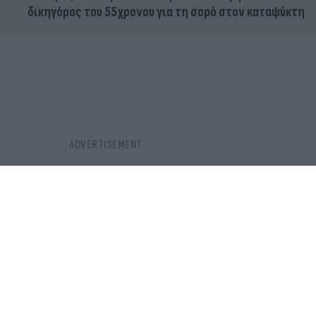
δικηγόρος του 55χρονου για τη σορό στον καταψύκτη