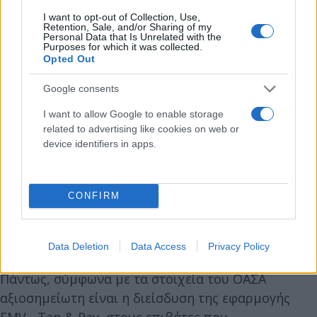
I want to opt-out of Collection, Use,
Retention, Sale, and/or Sharing of my
Personal Data that Is Unrelated with the
Purposes for which it was collected.
Opted Out
«Οι δημόσιες αστικές συγκοινωνίες θα
διαδραματίσουν κρίσιμο ρόλο στην ανάπτυξη των
Google consents
έξυπνων πόλεων και στη διευκόλυνση των
I want to allow Google to enable storage
μετακινήσεων των χρηστών, με τις ανέπαφες
related to advertising like cookies on web or
πληρωμές (tap & pay) να προσφέρουν μια ασφαλή
device identifiers in apps.
και ανεμπόδιστη εμπειρία για τους επιβάτες και
τους διαχειριστές των συστημάτων μεταφοράς που
αναζητούν εύκολη, άμεση και ασφαλή πρόσβαση σε
CONFIRM
αυτές τις υπηρεσίες» αναφέρουν στελέχη του
ΟΑΣΑ.
Data Deletion
Data Access
Privacy Policy
Πάντως, σύμφωνα με τα στοιχεία του ΟΑΣΑ
αξιοσημείωτη είναι η διείσδυση της εφαρμογής
EMV - Tap & Pay, στους επιβάτες που