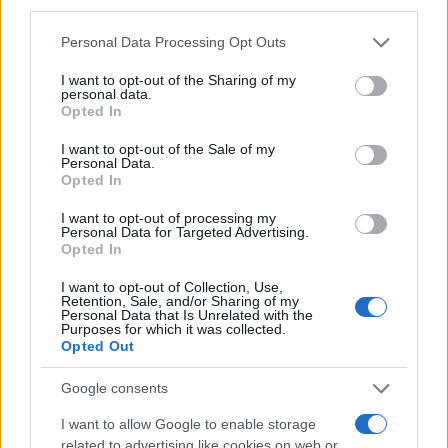
third parties.
συμφωνηθεί ότι θα υπήρχε εσωτερική συζήτηση
Please note that this website/app uses one or more Google
στην ΚΟ του ΠΑΣΟΚ, παραβιάστηκε η συμφωνία και
Personal Data Processing Opt Outs
services and may gather and store information including but
υπεγράφη το Μνημόνιο την ώρα που δήλωνε ο
not limited to your visit or usage behaviour. You may click to
I want to opt-out of the Sharing of my
personal data.
Τόμσεν ότι αυτό θα επιβάρυνε το χρέος».
grant or deny consent to Google and its third-party tags to
Opted In
use your data for below specified purposes in below Google
consent section.
I want to opt-out of the Sale of my
Στη συνέχεια, μάλιστα, επανέλαβε ότι δεν φεύγει
Personal Data.
Opted In
από το ΠΑΣΟΚ, αλλά «από το κόμμα Ανδρουλάκη»,
τονίζοντας πως όταν μετά τις Ευρωεκλογές του
I want to opt-out of processing my
Personal Data for Targeted Advertising.
2024 τέθηκε θέμα ηγεσίας στη Χαριλάου Τρικούπη,
Opted In
εκείνος δεν ανήκε σε αυτήν την κατηγορία που
I want to opt-out of Collection, Use,
αμφισβήτησαν τον πρόεδρο, παρότι ήταν
Retention, Sale, and/or Sharing of my
Personal Data that Is Unrelated with the
«αποκλεισμένος από το κόμμα».
Purposes for which it was collected.
Opted Out
Απαντώντας σε φήμες που φέρουν τον ίδιο σε
Google consents
επικοινωνία με άλλα κόμματα ή πρόσωπα, ο κ.
I want to allow Google to enable storage
Καστανίδης διαβεβαίωσε πως κάτι τέτοιο δεν
related to advertising like cookies on web or