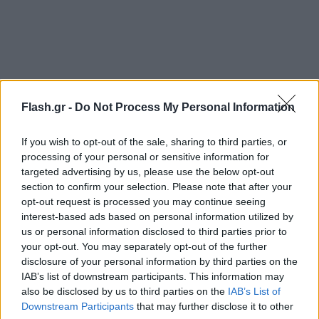
«Δε με απομάκρυνε ο Σημίτης - Φεύγω από το
Flash.gr -
Do Not Process My Personal Information
κόμμα Ανδρουλάκη»
If you wish to opt-out of the sale, sharing to third parties, or
processing of your personal or sensitive information for
Σχετικά με τα όσα είπε ο Νίκος Ανδρουλάκης για
targeted advertising by us, please use the below opt-out
την παραίτησή του, ο Χάρης Καστανίδης απάντησε:
section to confirm your selection. Please note that after your
«Πρώτον, δεν με απομάκρυνε ο Σημίτης, το 1997
opt-out request is processed you may continue seeing
παραιτήθηκα από υπουργός Μεταφορών
interest-based ads based on personal information utilized by
us or personal information disclosed to third parties prior to
καταγγέλλοντας την υπαναχώρηση της τότε
your opt-out. You may separately opt-out of the further
κυβέρνησης από αυτό που είχε συμφωνηθεί για τη
disclosure of your personal information by third parties on the
διαφάνεια στις δημόσιες προμήθειες. Δεύτερον, το
IAB’s list of downstream participants. This information may
also be disclosed by us to third parties on the
IAB’s List of
2012 διαγράφηκαν 31 βουλευτές τη νύχτα του
Downstream Participants
that may further disclose it to other
Αγίου Βαρθολομαίου για το Μνημόνιο. Ενώ είχε