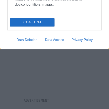
συμβαίνει. «Θα παραμείνω στην πολιτική ζωή του
device identifiers in apps.
τόπου μόνος, πολλές φορές έχω πάρει μοναχικές
αποφάσεις», κατέληξε.
CONFIRM
Data Deletion
Data Access
Privacy Policy