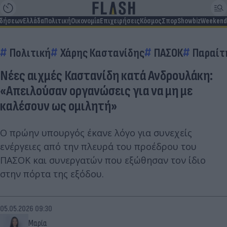
ιδήσεων
Ελλάδα
Πολιτική
Οικονομία
Επιχειρήσεις
Κόσμος
Σπορ
Showbiz
Weekend
Πολιτική
Χάρης Καστανίδης
ΠΑΣΟΚ
Παραίτ
Νέες αιχμές Καστανίδη κατά Ανδρουλάκη:
«Απειλούσαν οργανώσεις για να μη με
καλέσουν ως ομιλητή»
Ο πρώην υπουργός έκανε λόγο για συνεχείς
ενέργειες από την πλευρά του προέδρου του
ΠΑΣΟΚ και συνεργατών που εξώθησαν τον ίδιο
στην πόρτα της εξόδου.
05.05.2026 09:30
Μαρία