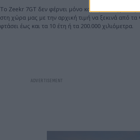
Το Zeekr 7GT δεν φέρνει μόνο κορυφαία τεχνολογία
στη χώρα μας με την αρχική τιμή να ξεκινά από τα
φτάσει έως και τα 10 έτη ή τα 200.000 χιλιόμετρα.