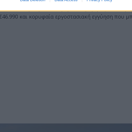
, αλλά και μια μοναδική πρόταση αγοράς. Είναι ήδ
 €46.990 και κορυφαία εργοστασιακή εγγύηση που μ