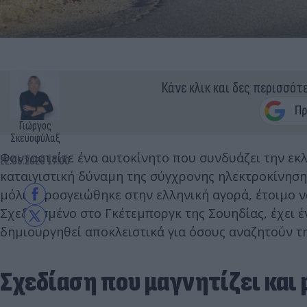
Κάνε κλικ και δες περισσότ
Γιώργος
Σκευοφύλαξ
Φανταστείτε ένα αυτοκίνητο που συνδυάζει την εκ
22.06.2026 17:00
καταιγιστική δύναμη της σύγχρονης ηλεκτροκίνησης
μόλις προσγειώθηκε στην ελληνική αγορά, έτοιμο ν
Σχεδιασμένο στο Γκέτεμποργκ της Σουηδίας, έχει 
δημιουργηθεί αποκλειστικά για όσους αναζητούν τ
Σχεδίαση που μαγνητίζει και