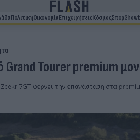
λάδα
Πολιτική
Οικονομία
Επιχειρήσεις
Κόσμος
Σπορ
Showb
ητα
κό Grand Tourer premium μο
ο Zeekr 7GT φέρνει την επανάσταση στα premi