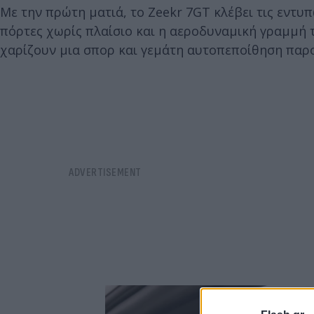
Με την πρώτη ματιά, το Zeekr 7GT κλέβει τις εντυπ
πόρτες χωρίς πλαίσιο και η αεροδυναμική γραμμή 
χαρίζουν μια σπορ και γεμάτη αυτοπεποίθηση παρ