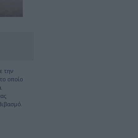
ε την
 το οποίο
.
τας
βιβασμό.