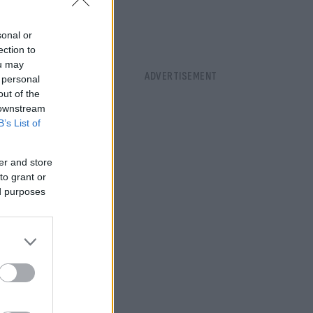
sonal or
ection to
ou may
 personal
out of the
 downstream
B’s List of
er and store
to grant or
ed purposes