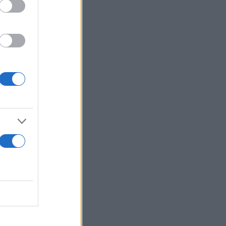
ται από έναν
νης
premium
εγάλο ταξίδι
ό αμάξωμα
με δύο
χλμ./ώρα σε
55
η υπερταχεία