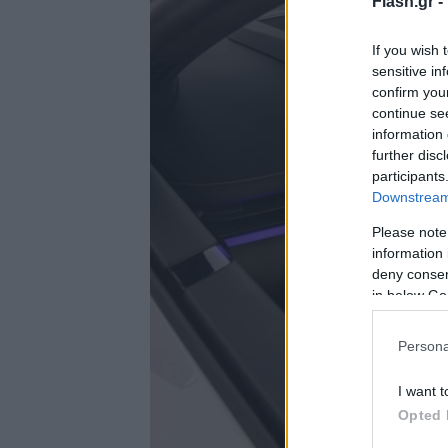
Flash.gr -
If you wish 
sensitive in
confirm you
continue se
information 
further disc
participants
Downstream 
Please note
information 
deny consent
in below Go
Persona
I want t
Opted 