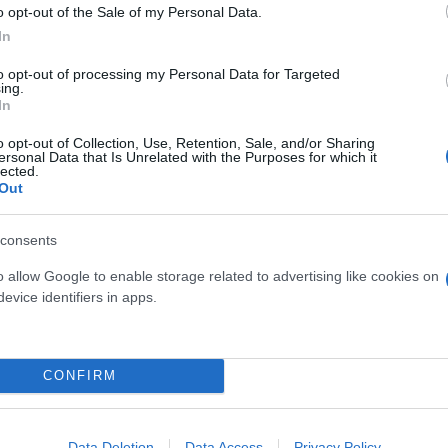
o opt-out of the Sale of my Personal Data.
In
to opt-out of processing my Personal Data for Targeted
ing.
ι με οδηγοκεντρική φιλοσοφία. Ο οδηγός περιβάλλε
In
σών και ένα εντυπωσιακό Head-Up Display επαυξημέ
o opt-out of Collection, Use, Retention, Sale, and/or Sharing
ersonal Data that Is Unrelated with the Purposes for which it
οροφή λούζει την καμπίνα με φυσικό φως, ενώ τα 
lected.
 θέρμανσης και εξαερισμού, μετατρέποντας κάθε μ
Out
σεις που κόβουν την ανάσαΚάτω από το εντυπωσιακ
V. Στην κορυφαία του έκδοση, το 7GT εφοδιάζεται 
consents
χύ των 646 ίππων, επιτρέποντας επιτάχυνση 0-100 
o allow Google to enable storage related to advertising like cookies on
μπαταρία του προσφέρει αυτονομία που αγγίζει τα 6
evice identifiers in apps.
ν αποστάσεων. Όταν έρθει η ώρα για ανεφοδιασμό, 
όνο ρεκόρ.
CONFIRM
 ελληνική αγορά
Data Deletion
Data Access
Privacy Policy